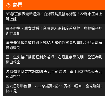
熱門
8/8停班停課最新通知／白海豚颱風發布海警！22縣市正常上
班上課
長子輕生、繼女離婚！台玻夫人徐莉玲首發聲 痛揭徐子翔
逝世真相
道奇先發希恩被打到下放3A！羅伯斯罕見說重話：他太執著
投球機制
國一生失控折掃把狂刺女老師！右眼重創恐失明 全班嚇到
逃出教室
波傑姆斯基要求2400萬美元年薪續約 勇士2027拚1億美元
薪資空間
五六日咖啡優惠！7-11拿鐵買2送2、寄杯10送10 全家咖啡2
杯88元