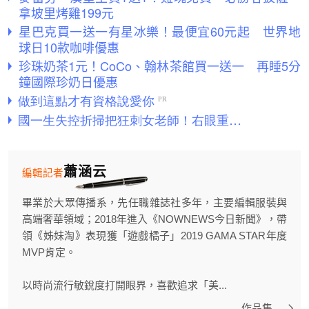
拿坡里烤雞199元
星巴克買一送一有星冰樂！最便宜60元起 世界地
球日10款咖啡優惠
珍珠奶茶1元！CoCo、翰林茶館買一送一 再睡5分
鐘國際珍奶日優惠
蕭涵云
編輯記者
畢業於大眾傳播系，先任職雜誌社多年，主要編輯服裝與
高端奢華領域；2018年進入《NOWNEWS今日新聞》，帶
領《姊妹淘》表現獲「遊戲橘子」2019 GAMA STAR年度
MVP肯定。
以時尚流行敏銳度打開眼界，喜歡追求「美...
作品集