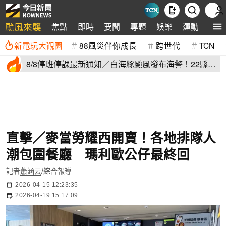
颱風來襲
焦點
即時
要聞
專題
娛樂
運動
全球
新電玩大觀園
88風災伴你成長
跨世代
TCN
8/8停班停課最新通知／白海豚颱風發布海警！22縣市
正常上班上課
直擊／麥當勞耀西開賣！各地排隊人
潮包圍餐廳 瑪利歐公仔最終回
記者
蕭涵云
/綜合報導
2026-04-15 12:23:35
2026-04-19 15:17:09