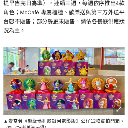
提早售完日為準），連續三週，每週依序推出4款
角色；McCafé 專屬櫃檯、歡樂送與第三方外送平
台恕不販售；部分餐廳未販售，請依各餐廳供應狀
況為主。
▲麥當勞《超級瑪利歐銀河電影版》公仔12款實拍開箱。
（圖／記者蕭涵云攝）