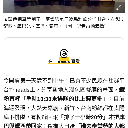
▲耀西總算等到了！麥當勞第三波瑪利歐公仔開賣，左起：
耀西、庫巴Jr.、庫巴、奇可。（圖／記者蕭涵云攝）
在 Threads 查看
今開賣第一天還不到中午，已有不少民眾在社群平
台Threads上，分享各地人潮包圍餐廳的畫面，
鐵
粉直呼「準時10:30來排隊的比上週更多」
；目前
海巡發現，大熱天嘉義、新竹、台南粉絲都在太陽
底下排隊，有粉絲回報
「排了一小時20分」才把庫
巴與耀西帶回家
；還有人目睹
「進去麥當勞的人都