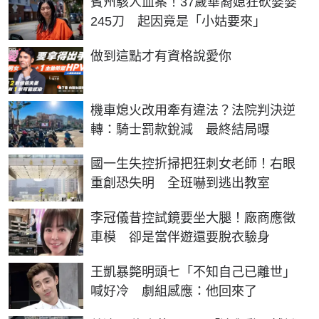
賓州駭人血案！37歲華裔媳狂砍婆婆
245刀 起因竟是「小姑要來」
PR
做到這點才有資格說愛你
機車熄火改用牽有違法？法院判決逆
轉：騎士罰款銳減 最終結局曝
國一生失控折掃把狂刺女老師！右眼
重創恐失明 全班嚇到逃出教室
李冠儀昔控試鏡要坐大腿！廠商應徵
車模 卻是當伴遊還要脫衣驗身
王凱暴斃明頭七「不知自己已離世」
喊好冷 劇組感應：他回來了