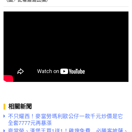
相關新聞
不只耀西！麥當勞瑪利歐公仔一款千元炒價是它
全套7777元再暴漲
麥當勞、漢堡王買1送1！雞塊免費 必勝客披薩、