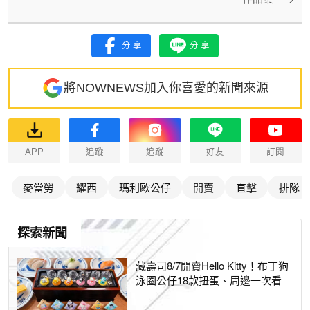
分享
分享
將NOWNEWS加入你喜愛的新聞來源
APP
追蹤
追蹤
好友
訂閱
麥當勞
耀西
瑪利歐公仔
開賣
直擊
排隊
探索新聞
藏壽司8/7開賣Hello Kitty！布丁狗
泳圈公仔18款扭蛋、周邊一次看