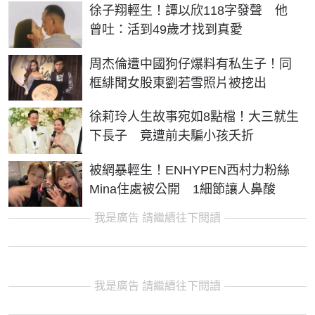
徐子翔輕生！譚以欣118字發聲 他
曾吐：活到49歲才找到真愛
周杰倫遭中國狗仔爆料有私生子！同
框緋聞女股東劉若雪照片被挖出
徐莉玲人生故事宛如8點檔！大三就生
下長子 竟遭前夫騙小孩夭折
被網暴輕生！ENHYPEN西村力粉絲
Mina住處被公開 1細節讓人鼻酸
我是廣告 請繼續往下閱讀
我是廣告 請繼續往下閱讀