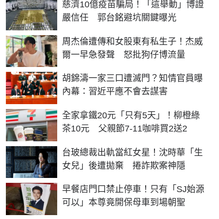
慈濟10億疫苗騙局！「這舉動」博證
嚴信任 郭台銘避坑關鍵曝光
周杰倫遭傳和女股東有私生子！杰威
爾一早急發聲 怒批狗仔博流量
胡錦濤一家三口遭滅門？知情官員曝
內幕：習近平應不會去謀害
全家拿鐵20元「只有5天」！柳橙綠
茶10元 父親節7-11咖啡買2送2
台玻總裁出軌當紅女星！沈時華「生
女兒」後遭拋棄 捲詐欺案神隱
早餐店門口禁止停車！只有「SJ始源
可以」本尊竟開保母車到場朝聖