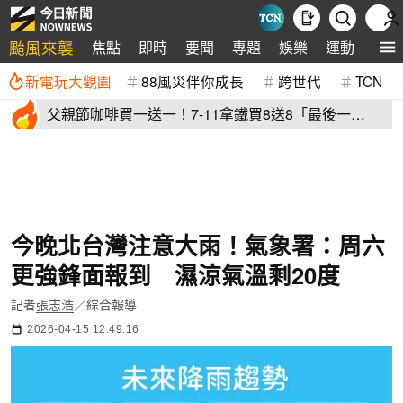
颱風來襲
焦點
即時
要聞
專題
娛樂
運動
全球
新電玩大觀園
88風災伴你成長
跨世代
TCN
父親節咖啡買一送一！7-11拿鐵買8送8「最後一
天」 全家2杯88元
今晚北台灣注意大雨！氣象署：周六
更強鋒面報到 濕涼氣溫剩20度
記者
張志浩
／綜合報導
2026-04-15 12:49:16