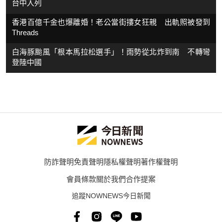
台中入列
香港百億千金也爆離婚！老公當街摟女狂親 出軌照被發到
Threads
白海豚颱風「根本馬拉松選手」！雨勢從北炸到南 不轉彎
登陸中國
防詐聲明
免責聲明
隱私權聲明
著作權聲明
會員條款
關於我們
合作提案
追蹤NOWNEWS今日新聞