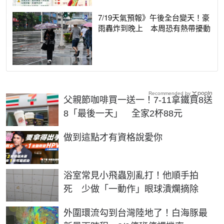
7/19天氣預報》午後全台變天！豪
雨轟炸到晚上 本周恐有熱帶擾動
Recommended by
父親節咖啡買一送一！7-11拿鐵買8送
8「最後一天」 全家2杯88元
PR
做到這點才有資格說愛你
浴室常見小飛蟲別亂打！他順手拍
死 少做「一動作」眼球潰爛摘除
外圍環流勾到台灣陸地了！白海豚最