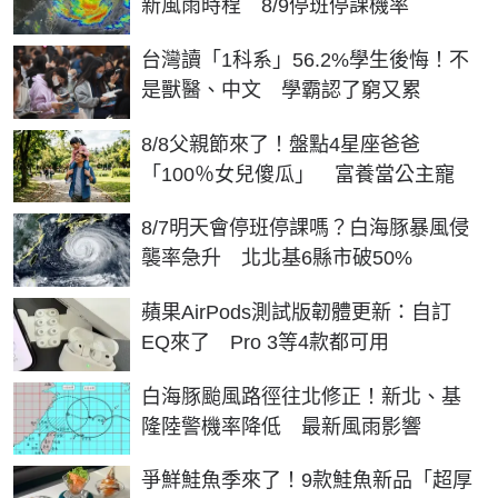
新風雨時程 8/9停班停課機率
台灣讀「1科系」56.2%學生後悔！不
是獸醫、中文 學霸認了窮又累
8/8父親節來了！盤點4星座爸爸
「100％女兒傻瓜」 富養當公主寵
8/7明天會停班停課嗎？白海豚暴風侵
襲率急升 北北基6縣市破50%
蘋果AirPods測試版韌體更新：自訂
EQ來了 Pro 3等4款都可用
白海豚颱風路徑往北修正！新北、基
隆陸警機率降低 最新風雨影響
爭鮮鮭魚季來了！9款鮭魚新品「超厚