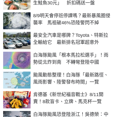
生鮭魚30元」 折扣碼送一盤
8/9明天會停班停課嗎？最新暴風圈侵
襲率 馬祖破46%恐陸警閃不掉
最安全汽車是哪牌？Toyota、特斯拉
全輸給它 最新排名冠軍超意外
白海豚颱風「根本馬拉松選手」！雨
勢從北炸到南 不轉彎登陸中國
颱風動態整理！白海豚「最新路徑、
風雨影響、陸警發布時間」一覽
肯德基《新世紀福音戰士》8/11開
賣！8款盲卡、立牌、馬克杯一覽
白海豚颱風恐登陸浙江！吳德榮：中