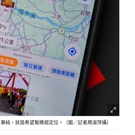
點很單純，就是希望幫媽祖定位。（圖／記者周淑萍攝）