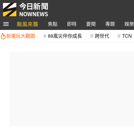
颱風來襲
焦點
即時
要聞
專題
娛樂
新電玩大觀園
88風災伴你成長
跨世代
TCN