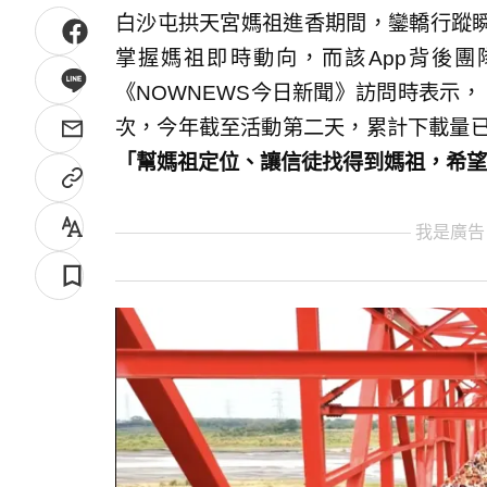
白沙屯拱天宮媽祖進香期間，鑾轎行蹤瞬
掌握媽祖即時動向，而該App背後
《NOWNEWS今日新聞》訪問時表示，「
次，今年截至活動第二天，累計下載量已
「幫媽祖定位、讓信徒找得到媽祖，希望
我是廣告