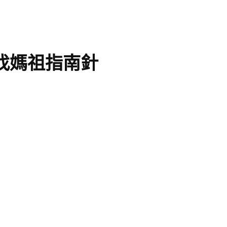
找媽祖指南針