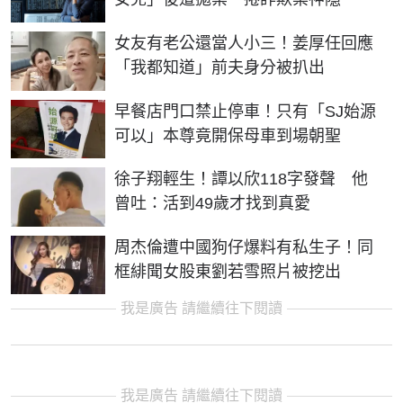
女友有老公還當人小三！姜厚任回應
「我都知道」前夫身分被扒出
早餐店門口禁止停車！只有「SJ始源
可以」本尊竟開保母車到場朝聖
徐子翔輕生！譚以欣118字發聲 他
曾吐：活到49歲才找到真愛
周杰倫遭中國狗仔爆料有私生子！同
框緋聞女股東劉若雪照片被挖出
我是廣告 請繼續往下閱讀
我是廣告 請繼續往下閱讀