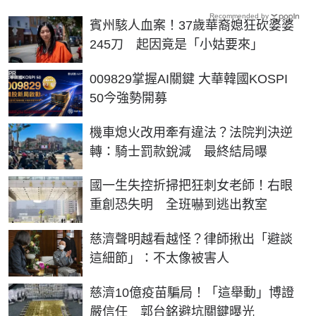
Recommended by
賓州駭人血案！37歲華裔媳狂砍婆婆
245刀 起因竟是「小姑要來」
PR
009829掌握AI關鍵 大華韓國KOSPI
50今強勢開募
機車熄火改用牽有違法？法院判決逆
轉：騎士罰款銳減 最終結局曝
國一生失控折掃把狂刺女老師！右眼
重創恐失明 全班嚇到逃出教室
慈濟聲明越看越怪？律師揪出「避談
這細節」：不太像被害人
慈濟10億疫苗騙局！「這舉動」博證
嚴信任 郭台銘避坑關鍵曝光