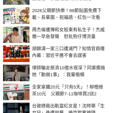
2026父親節快樂！88節貼圖免費下
載、長輩圖、祝福語、紅包一次看
周杰倫遭傳和女股東有私生子！杰威
爾一早急發聲 怒批狗仔博流量
胡錦濤一家三口遭滅門？知情官員曝
內幕：習近平應不會去謀害
律師騙走慈濟10億水很深？同業揶揄
她「勤做1事」：我輩楷模
全家拿鐵20元「只有5天」！柳橙綠
茶10元 父親節7-11咖啡買2送2
台玻總裁出軌當紅女星！沈時華「生
女兒」後遭拋棄 捲詐欺案神隱