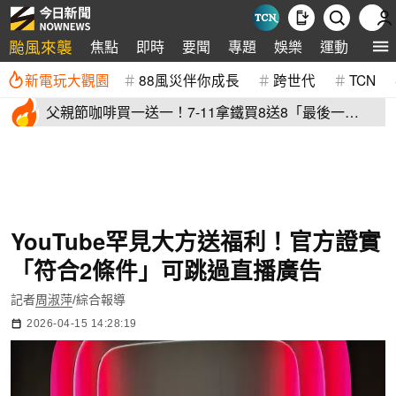
颱風來襲
焦點
即時
要聞
專題
娛樂
運動
全球
新電玩大觀園
88風災伴你成長
跨世代
TCN
父親節咖啡買一送一！7-11拿鐵買8送8「最後一
天」 全家2杯88元
YouTube罕見大方送福利！官方證實
「符合2條件」可跳過直播廣告
記者
周淑萍
/綜合報導
2026-04-15 14:28:19