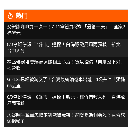
熱門
父親節咖啡買一送一！7-11拿鐵買8送8「最後一天」 全家2
杯88元
8/9停班停課「7縣市」達標！白海豚颱風風雨預報 新北、
台中入列
楊丞琳演唱會爆滿還賺輸王心凌！寬魚澄清「業績沒不好」
揭營收
GP125已經被淘汰了！台灣最省油機車出爐 1公升油「猛騎
65公里」
8/9停班停課「8縣市」達標！新北、桃竹苗都入列 白海豚
風雨預報
大谷翔平盜壘失敗求挑戰被無視！網怒噴為何裝死？道奇教
頭揭秘了