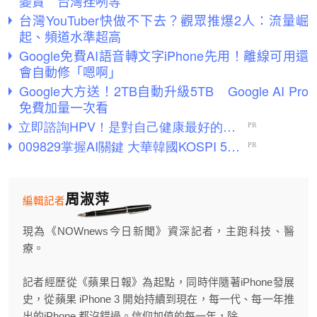
變貴 台灣挫咧等
台灣YouTuber快做不下去？觀眾推爆2人：流量崛
起、頻道水準超高
Google免費AI語音轉文字iPhone先用！離線可用還
會自動修「嗯啊」
Google大方送！2TB自動升級5TB Google AI Pro
免費加量一次看
周淑萍
編輯記者
現為《NOWnews今日新聞》資深記者，主跑科技、醫
療。
記者經歷從《蘋果日報》為起點，同時伴隨著iPhone發展
史，從蘋果 iPhone 3 開始持續到現在，每一代、每一年推
出的iPhone 都沒錯過。信仰加值的每一年，除...