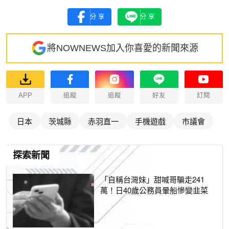
分享
分享
將NOWNEWS加入你喜愛的新聞來源
APP
追蹤
追蹤
好友
訂閱
日本
茨城縣
赤羽直一
手機遊戲
市議會
探索新聞
「自稱台灣妹」甜喊哥騙走241
萬！日40歲公務員暈船慘變韭菜