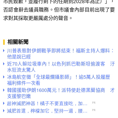
市民致歉，並履行剩下的任期到2028年為止）」，
否認會辭去議員職務。但市議會內部目前出現了要
求對其採取更嚴厲處分的聲音。
相關新聞
川普表態對伊朗戰爭即將結束！福斯主持人爆料：
他是說已經
近70人躲垃圾車內！以色列抓巴勒斯坦偷渡客 汙
水狂流太驚人
冰島航空徵「全球最爛攝影師」！逾5萬人投履歷
福利條件一次看
韓國援助伊朗1600萬元！派特使赴德黑蘭協商 才
支援黎巴嫩