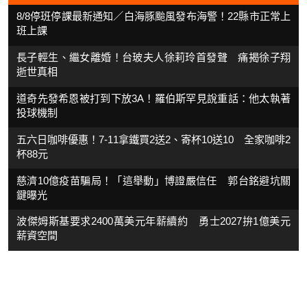
8/8停班停課最新通知／白海豚颱風發布海警！22縣市正常上
班上課
長子輕生、繼女離婚！台玻夫人徐莉玲首發聲 痛揭徐子翔
逝世真相
道奇先發希恩被打到下放3A！羅伯斯罕見說重話：他太執著
投球機制
五六日咖啡優惠！7-11拿鐵買2送2、寄杯10送10 全家咖啡2
杯88元
慈濟10億疫苗騙局！「這舉動」博證嚴信任 郭台銘避坑關
鍵曝光
波傑姆斯基要求2400萬美元年薪續約 勇士2027拚1億美元
薪資空間