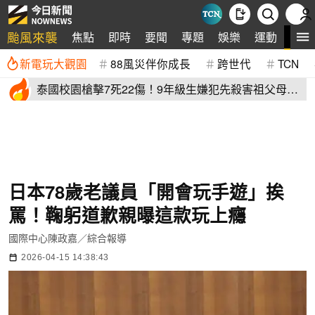
颱風來襲
全
焦點
即時
要聞
專題
娛樂
運動
新電玩大觀園
88風災伴你成長
跨世代
TCN
泰國校園槍擊7死22傷！9年級生嫌犯先殺害祖父母再
血洗校園
日本78歲老議員「開會玩手遊」挨
罵！鞠躬道歉親曝這款玩上癮
國際中心陳政嘉／綜合報導
2026-04-15 14:38:43