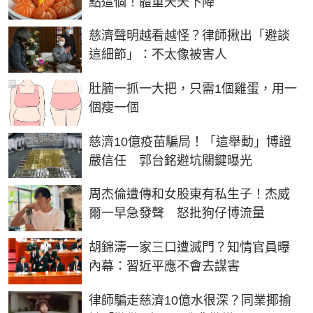
點這個！體重天天下降
慈濟聲明越看越怪？律師揪出「避談
這細節」：不太像被害人
PR
肚腩一抓一大把，只需1個雞蛋，用一
個瘦一個
慈濟10億疫苗騙局！「這舉動」博證
嚴信任 郭台銘避坑關鍵曝光
周杰倫遭傳和女股東有私生子！杰威
爾一早急發聲 怒批狗仔博流量
胡錦濤一家三口遭滅門？知情官員曝
內幕：習近平應不會去謀害
律師騙走慈濟10億水很深？同業揶揄