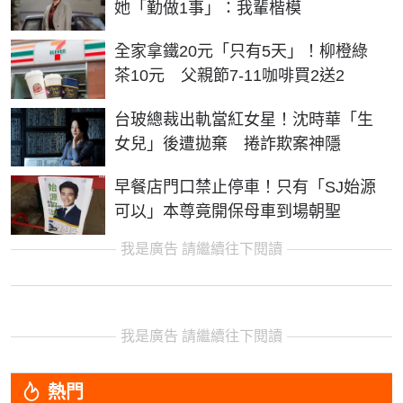
她「勤做1事」：我輩楷模
全家拿鐵20元「只有5天」！柳橙綠
茶10元 父親節7-11咖啡買2送2
台玻總裁出軌當紅女星！沈時華「生
女兒」後遭拋棄 捲詐欺案神隱
早餐店門口禁止停車！只有「SJ始源
可以」本尊竟開保母車到場朝聖
我是廣告 請繼續往下閱讀
我是廣告 請繼續往下閱讀
熱門