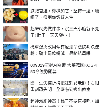
PR
減肥首選，檸檬加它，堅持一週，腰
細了，瘦到你懷疑人生
PR
起床就先做件事，沒三天小腹就不見
了! 肚子一天天變小！
機車熄火改用牽有違法？法院判決逆
轉：騎士罰款銳減 最終結局曝
PR
009829掌握AI關鍵 大華韓國KOSPI
50今強勢開募
國一生失控折掃把狂刺女老師！右眼
重創恐失明 全班嚇到逃出教室
PR
超神減肥神器！橘子不要直接吃，加