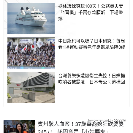
退休環球爽玩100天！公務員夫妻
「1習慣」千萬存款腰斬 下場慘
爆
中日龍也可以嗎？日本研究：每周
看1場運動賽事老年憂鬱風險降3成
台灣養樂多遭爆衛生失控！日媒揭
吹哨者被霸凌 日本母公司這樣回
Recommended by
賓州駭人血案！37歲華裔媳狂砍婆婆
245刀 起因竟是「小姑要來」