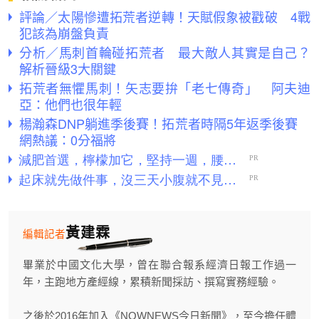
評論／太陽慘遭拓荒者逆轉！天賦假象被戳破 4戰
犯該為崩盤負責
分析／馬刺首輪碰拓荒者 最大敵人其實是自己？
解析晉級3大關鍵
拓荒者無懼馬刺！矢志要拚「老七傳奇」 阿夫迪
亞：他們也很年輕
楊瀚森DNP躺進季後賽！拓荒者時隔5年返季後賽
網熱議：0分福將
黃建霖
編輯記者
畢業於中國文化大學，曾在聯合報系經濟日報工作過一
年，主跑地方產經線，累積新聞採訪、撰寫實務經驗。
之後於2016年加入《NOWNEWS今日新聞》，至今擔任體