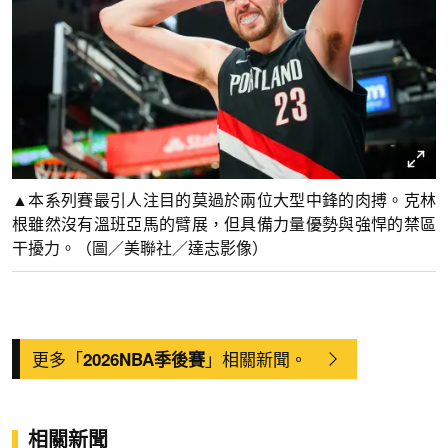
▲本系列賽最引人注目的莫過於兩位大型中鋒的肉搏。克林
根雖然沒有溫班亞馬的臂展，但具備力量優勢與強悍的禁區
干擾力。（圖／美聯社／達志影像）
更多「
」相關新聞。
2026NBA季後賽
相關新聞