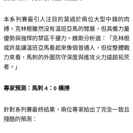
本系列賽最引人注目的莫過於兩位大型中鋒的肉
搏。克林根雖然沒有溫班亞馬的臂展，但具備力量
優勢與強悍的禁區干擾力。魏斯分析道：「克林根
或許能讓溫班亞馬看起來像個普通人，但從整體戰
力來看，馬刺的外圍防守深度與進攻火力遠超拓荒
者。」
專家預測：馬刺 4：0 橫掃
針對系列賽最終結果，兩位專家給出了完全一致且
殘酷的預測：