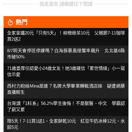
我是廣告 請繼續往下閱讀
熱門
全家拿鐵20元「只有5天」！柳橙綠茶10元 父親節7-11咖啡
買2送2
8/7明天會停班停課嗎？白海豚暴風侵襲率飆升 北北基6縣
市破50%
71歲姜厚任認愛小24歲女友！她3歲確信「累世情緣」小一寫
信示愛
西村力粉絲Mina是誰？名牌大學畢業轉戰酒店妹 疑遭網暴
直播輕生
台灣讀「1科系」56.2%學生後悔！不是獸醫、中文 學霸認
了窮又累
限5天！7-11買1送1、全家餅乾10元 紅豆牛奶冰棒12元、水
餃5元