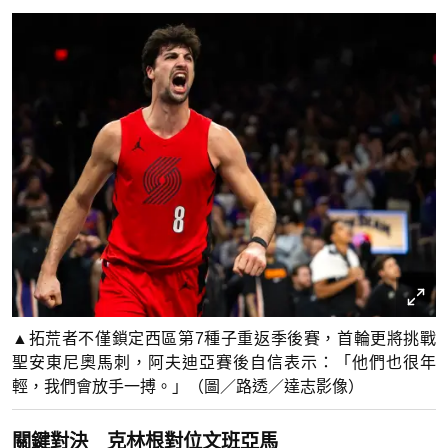
▲拓荒者不僅鎖定西區第7種子重返季後賽，首輪更將挑戰
聖安東尼奧馬刺，阿夫迪亞賽後自信表示：「他們也很年
輕，我們會放手一搏。」（圖／路透／達志影像）
關鍵對決 克林根對位文班亞馬