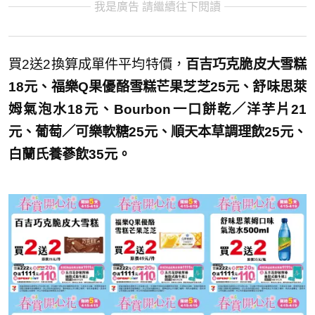
我是廣告 請繼續往下閱讀
買2送2換算成單件平均特價，
百吉巧克脆皮大雪糕
18元、福樂Q果優酪雪糕芒果芝芝25元、舒味思萊
姆氣泡水18元、Bourbon一口餅乾／洋芋片21
元、葡萄／可樂軟糖25元、順天本草調理飲25元、
白蘭氏養蔘飲35元。