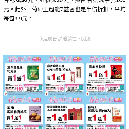
香地瓜30元
、紅蔘飲35元、英國香氛洗手乳100
元。此外，葡萄王超能7益菌也是半價折扣，平均
每包9.9元。
我是廣告 請繼續往下閱讀