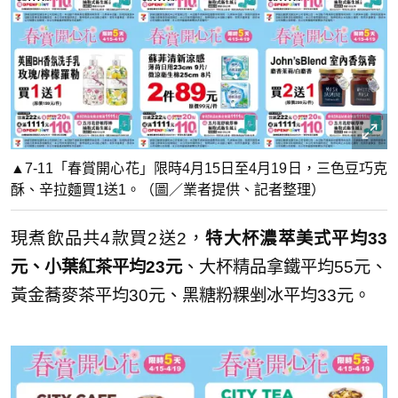
▲7-11「春賞開心花」限時4月15日至4月19日，三色豆巧克
酥、辛拉麵買1送1。（圖／業者提供、記者整理）
現煮飲品共4款買2送2，
特大杯濃萃美式平均33
元、小葉紅茶平均23元
、大杯精品拿鐵平均55元、
黃金蕎麥茶平均30元、黑糖粉粿剉冰平均33元。