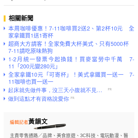
相關新聞
本周咖啡優惠！7-11咖啡買2送2、第2杯10元 全
家拿鐵買1送1寄杯
超商大方請客！全家免費大杯美式、只有5000杯
7-11請吃原味熱狗
1-2月統一發票今起換錢！買麥當勞中千萬 7-
11「200元變280元」
全家拿鐵10元「可寄杯」！美式拿鐵買一送一 7-
11咖啡也買一送一
黃韻文
編輯記者
主責零售通路／品牌、美食旅遊、3C科技、電玩動漫、醫