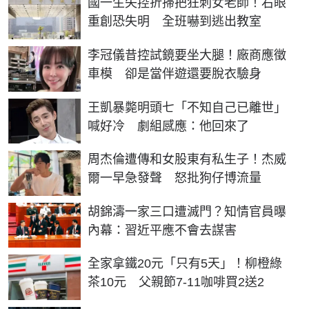
國一生失控折掃把狂刺女老師！右眼
重創恐失明 全班嚇到逃出教室
李冠儀昔控試鏡要坐大腿！廠商應徵
車模 卻是當伴遊還要脫衣驗身
王凱暴斃明頭七「不知自己已離世」
喊好冷 劇組感應：他回來了
周杰倫遭傳和女股東有私生子！杰威
爾一早急發聲 怒批狗仔博流量
胡錦濤一家三口遭滅門？知情官員曝
內幕：習近平應不會去謀害
全家拿鐵20元「只有5天」！柳橙綠
茶10元 父親節7-11咖啡買2送2