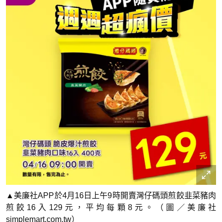
▲美廉社APP於4月16日上午9時開賣灣仔碼頭煎餃韭菜豬肉
煎餃16入129元，平均每顆8元。（圖／美廉社
simplemart.com.tw）