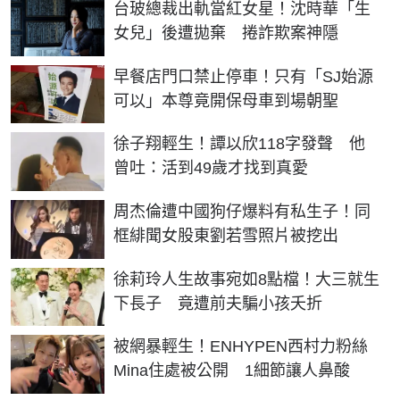
台玻總裁出軌當紅女星！沈時華「生
女兒」後遭拋棄 捲詐欺案神隱
早餐店門口禁止停車！只有「SJ始源
可以」本尊竟開保母車到場朝聖
徐子翔輕生！譚以欣118字發聲 他
曾吐：活到49歲才找到真愛
周杰倫遭中國狗仔爆料有私生子！同
框緋聞女股東劉若雪照片被挖出
徐莉玲人生故事宛如8點檔！大三就生
下長子 竟遭前夫騙小孩夭折
被網暴輕生！ENHYPEN西村力粉絲
Mina住處被公開 1細節讓人鼻酸