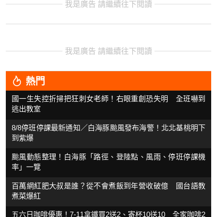
我是廣告 請繼續往下閱讀
我是廣告 請繼續往下閱讀
熱門
國一生失控折掃把狂刺女老師！右眼重創恐失明 全班嚇到
逃出教室
8/8停班停課最新通知／白海豚颱風發布海警！北北基桃明下
到紫爆
颱風動態整理！白海豚「路徑、登陸點、風雨、停班停課機
率」一覽
百萬網紅肥大叔是誰？從不會煮飯到年營收破億 國台語教
煮菜爆紅
五六日咖啡優惠！7-11拿鐵買2送2、寄杯10送10 全家咖啡2