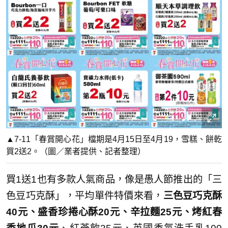
▲7-11「春賞開心花」檔期是4月15日至4月19，雪糕、餅乾
買2送2。（圖／業者提供、記者整理）
買1送1也有多款人氣商品，像是愚人節推出的「三
色豆巧克酥」，平均單件特價來看，
三色豆巧克酥
40元、盛香珍捲心酥20元、辛拉麵25元、烤紅春