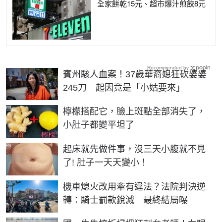
全家餅乾15元、超市爆汁煎餃8元
Recommended by
賓州駭人血案！37歲華裔媳狂砍婆婆
245刀 起因竟是「小姑要來」
PR
檸檬搭配它，臉上斑點全部消失了，
小肚子都變平坦了
PR
起床就先做件事，沒三天小腹就不見
了! 肚子一天天變小！
機車熄火改用牽有違法？法院判決逆
轉：騎士罰款銳減 最終結局曝