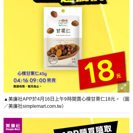
▲美廉社APP於4月16日上午9時開賣心樸甘栗仁18元。（圖
／美廉社simplemart.com.tw）