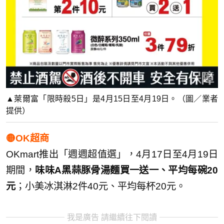
▲萊爾富「限時殺5日」是4月15日至4月19日。（圖／業者
提供）
🟡OK超商
OKmart推出「週週超值選」，4月17日至4月19日
期間，
味味A黑蒜豚骨湯麵買一送一、平均每碗20
元
；小美冰淇淋2件40元、平均每杯20元。
我是廣告 請繼續往下閱讀