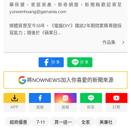
藥保健、家居房產、新奇網搜，新聞稿歡迎寄至
yunwenhuang@gamania.com
媒體資歷至今16年，《電腦DIY》雜誌2年期間累積專題採
寫能力；隨後於《蘋果日...
作品集
分享
分享
將NOWNEWS加入你喜愛的新聞來源
APP
追蹤
追蹤
好友
訂閱
超商優惠
7-11
買一送一
全家
美廉社