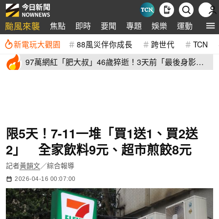
颱風來襲
焦點
即時
要聞
專題
娛樂
運動
全球
新電玩大觀園
88風災伴你成長
跨世代
TCN
97萬網紅「肥大叔」46歲猝逝！3天前「最後身影」
曝光 粉絲不捨
限5天！7-11一堆「買1送1、買2送
2」 全家飲料9元、超市煎餃8元
記者
黃韻文
／綜合報導
2026-04-16 00:07:00