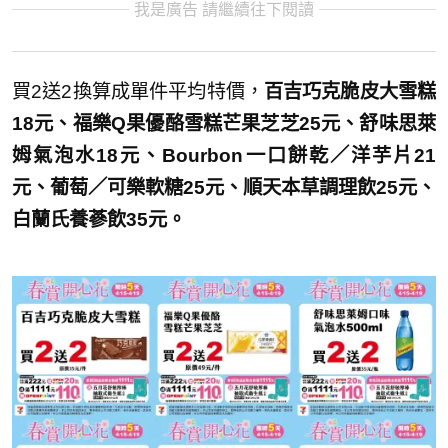
我是廣告 請繼續往下閱讀
買2送2換算成單件平均特價，
百吉巧克脆皮大雪糕
18元、福樂Q果優酪雪糕芒果芝芝25元、舒味思萊
姆氣泡水18元、Bourbon一口餅乾／洋芋片21
元、葡萄／可樂軟糖25元、順天本草調理飲25元、
白蘭氏養蔘飲35元。