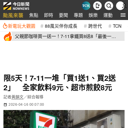
颱風來襲
焦點
即時
要聞
專題
娛樂
運動
全球
新電玩大觀園
88風災伴你成長
跨世代
TCN
父親節咖啡買一送一！7-11拿鐵買8送8「最後一
天」 全家2杯88元
限5天！7-11一堆「買1送1、買2送
2」 全家飲料9元、超市煎餃8元
記者
黃韻文
／綜合報導
2026-04-16 00:07:00