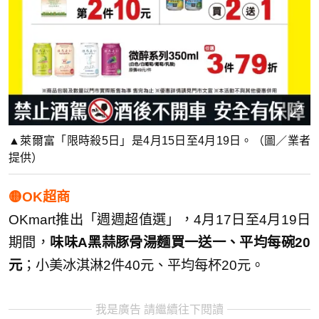
▲萊爾富「限時殺5日」是4月15日至4月19日。（圖／業者
提供）
🟡OK超商
OKmart推出「週週超值選」，4月17日至4月19日
期間，
味味A黑蒜豚骨湯麵買一送一、平均每碗20
元
；小美冰淇淋2件40元、平均每杯20元。
我是廣告 請繼續往下閱讀