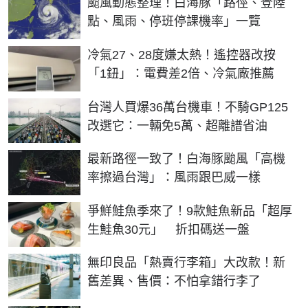
颱風動態整理！白海豚「路徑、登陸
點、風雨、停班停課機率」一覽
冷氣27、28度嫌太熱！遙控器改按
「1鈕」：電費差2倍、冷氣廠推薦
台灣人買爆36萬台機車！不騎GP125
改選它：一輛免5萬、超離譜省油
最新路徑一致了！白海豚颱風「高機
率擦過台灣」：風雨跟巴威一樣
爭鮮鮭魚季來了！9款鮭魚新品「超厚
生鮭魚30元」 折扣碼送一盤
無印良品「熱賣行李箱」大改款！新
舊差異、售價：不怕拿錯行李了