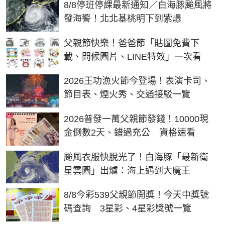
8/8停班停課最新通知／白海豚颱風將
發海警！北北基桃明下到紫爆
父親節快樂！爸爸節「貼圖免費下
載、問候圖片、LINE特效」一次看
2026王功漁火節今登場！表演卡司、
節目表、煙火秀、交通接駁一覽
2026普發一萬父親節發錢！10000現
金倒數2天、錯過充公 資格速看
颱風衣服快脫光了！白海豚「最新衛
星雲圖」出爐：海上遇到大魔王
8/8今彩539父親節開獎！今天中獎號
碼查詢 3星彩、4星彩獎號一覽