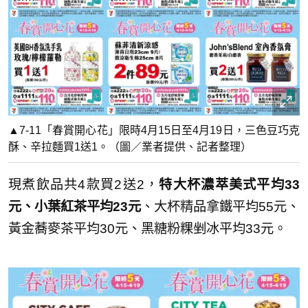
▲7-11「春賞開心花」限時4月15日至4月19日，三色豆巧克
酥、辛拉麵買1送1。（圖／業者提供、記者整理）
現煮飲品共4款買2送2，
特大杯濃萃美式平均33
元、小葉紅茶平均23元
、大杯精品拿鐵平均55元、
黃金蕎麥茶平均30元、黑糖粉粿剉冰平均33元。