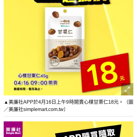
▲美廉社APP於4月16日上午9時開賣心樸甘栗仁18元。（圖
／美廉社simplemart.com.tw）