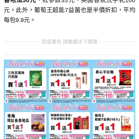
香地瓜30元
、紅蔘飲35元、英國香氛洗手乳100
元。此外，葡萄王超能7益菌也是半價折扣，平均
每包9.9元。
我是廣告 請繼續往下閱讀