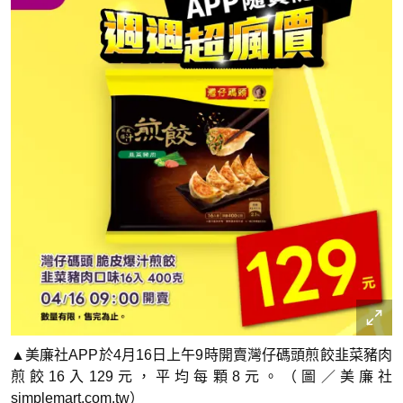
▲美廉社APP於4月16日上午9時開賣灣仔碼頭煎餃韭菜豬肉
煎餃16入129元，平均每顆8元。（圖／美廉社
simplemart.com.tw）