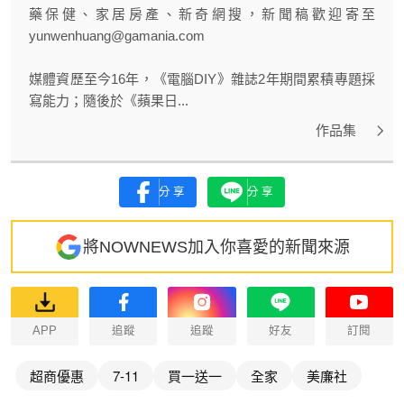
藥保健、家居房產、新奇網搜，新聞稿歡迎寄至
yunwenhuang@gamania.com
媒體資歷至今16年，《電腦DIY》雜誌2年期間累積專題採
寫能力；隨後於《蘋果日...
作品集
分享
分享
將NOWNEWS加入你喜愛的新聞來源
APP
追蹤
追蹤
好友
訂閱
超商優惠
7-11
買一送一
全家
美廉社