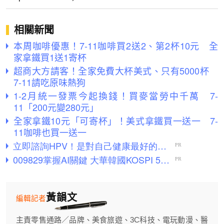
相關新聞
本周咖啡優惠！7-11咖啡買2送2、第2杯10元 全
家拿鐵買1送1寄杯
超商大方請客！全家免費大杯美式、只有5000杯
7-11請吃原味熱狗
1-2月統一發票今起換錢！買麥當勞中千萬 7-
11「200元變280元」
全家拿鐵10元「可寄杯」！美式拿鐵買一送一 7-
11咖啡也買一送一
黃韻文
編輯記者
主責零售通路／品牌、美食旅遊、3C科技、電玩動漫、醫