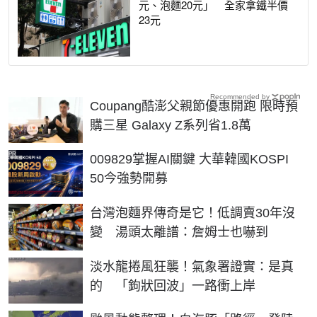
元、泡麵20元」 全家拿鐵半價
23元
Recommended by
Coupang酷澎父親節優惠開跑 限時預
購三星 Galaxy Z系列省1.8萬
PR
009829掌握AI關鍵 大華韓國KOSPI
50今強勢開募
台灣泡麵界傳奇是它！低調賣30年沒
變 湯頭太離譜：詹姆士也嚇到
淡水龍捲風狂襲！氣象署證實：是真
的 「鉤狀回波」一路衝上岸