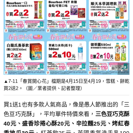
▲7-11「春賞開心花」檔期是4月15日至4月19，雪糕、餅乾
買2送2。（圖／業者提供、記者整理）
買1送1也有多款人氣商品，像是愚人節推出的「三
色豆巧克酥」，平均單件特價來看，
三色豆巧克酥
40元、盛香珍捲心酥20元、辛拉麵25元、烤紅春