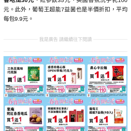
香地瓜30元
、紅蔘飲35元、英國香氛洗手乳100
元。此外，葡萄王超能7益菌也是半價折扣，平均
每包9.9元。
我是廣告 請繼續往下閱讀