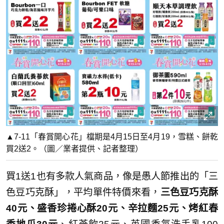
▲7-11「春賞開心花」檔期是4月15日至4月19，雪糕、餅乾
買2送2。（圖／業者提供、記者整理）
買1送1也有多款人氣商品，像是愚人節推出的「三
色豆巧克酥」，平均單件特價來看，
三色豆巧克酥
40元、盛香珍捲心酥20元、辛拉麵25元、烤紅春