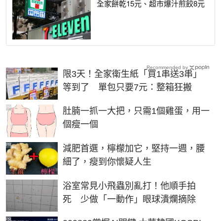
全家餅乾15元、超市爆汁煎餃8元
Recommended by
限3天！全家衛生紙「買1串送3串」
等到了 單包只要7元：整箱狂搬
PR
肚腩一抓一大把，只需1個雞蛋，用一
個瘦一個
PR
減肥首選，檸檬加它，堅持一週，腰
細了，瘦到你懷疑人生
浴室常見小飛蟲別亂打！他順手拍
死 少做「一動作」眼球潰爛摘除
PR