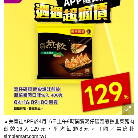
▲美廉社APP於4月16日上午9時開賣灣仔碼頭煎餃韭菜豬肉
煎餃16入129元，平均每顆8元。（圖／美廉社
simplemart.com.tw）