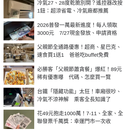
冷氣27、28度乾脆別開？遙控器改按
1鈕：超涼省電、冷氣廠都推薦
2026普發一萬最新進度！每人領取
3000元 7/27現金發放、申請資格
父親節全通路優惠！超商、星巴克、
速食買1送1 爸爸吃buffet免費
必勝客「父親節蕭貪餐」爆紅！89元
稀有優惠曝 代碼、怎麼買一覽
台鐵「隱藏功能」太狂！車廂很吵、
冷氣不涼神解 乘客全長知識了
花49元抱走1000萬！7-11、全家、全
聯發票千萬獎：幸運門市一次收