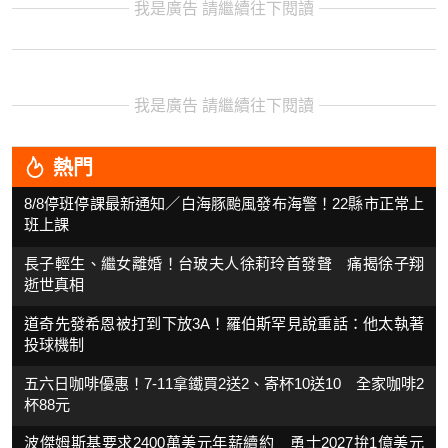
我是廣告 請繼續往下閱讀
我是廣告 請繼續往下閱讀
熱門
8/8停班停課最新通知／白海豚颱風發布海警！22縣市正常上
班上課
長子輕生、繼女離婚！台玻夫人徐莉玲首發聲 痛揭徐子翔
逝世真相
道奇先發希恩被打到下放3A！羅伯斯罕見說重話：他太執著
投球機制
五六日咖啡優惠！7-11拿鐵買2送2、寄杯10送10 全家咖啡2
杯88元
波傑姆斯基要求2400萬美元年薪續約 勇士2027拚1億美元