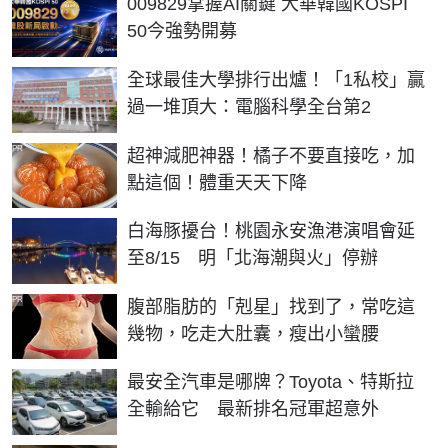
009829掌握AI關鍵 大華韓國KOSPI
50今強勢開募
全球最佳大學排行出爐！「1私校」贏
過一堆頂大：電腦科學全台第2
PR
超神減肥神器！橘子不要直接吃，加
點這個！體重天天下降
白海豚擾台！桃園永安漁港演唱會延
至8/15 明「北海潮與火」停辦
PR
腹部脂肪的「剋星」找到了，常吃這
幾物，吃走大肚囊，瘦出小蠻腰
最安全汽車是哪牌？Toyota、特斯拉
全輸給它 最新排名冠軍超意外