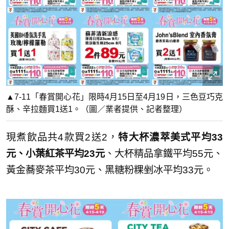
▲7-11「春賞開心花」限時4月15日至4月19日，三色豆巧克
酥、辛拉麵買1送1。（圖／業者提供、記者整理）
現煮飲品共4款買2送2，
特大杯濃萃美式平均33
元、小葉紅茶平均23元
、大杯精品拿鐵平均55元、
黃金蕎麥茶平均30元、黑糖粉粿剉冰平均33元。