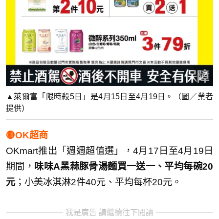
▲萊爾富「限時殺5日」是4月15日至4月19日。（圖／業者
提供）
🟡OK超商
OKmart推出「週週超值選」，4月17日至4月19日
期間，
味味A黑蒜豚骨湯麵買一送一、平均每碗20
元
；小美冰淇淋2件40元、平均每杯20元。
我是廣告 請繼續往下閱讀