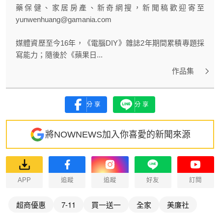
藥保健、家居房產、新奇網搜，新聞稿歡迎寄至
yunwenhuang@gamania.com
媒體資歷至今16年，《電腦DIY》雜誌2年期間累積專題採
寫能力；隨後於《蘋果日...
作品集
分享
分享
將NOWNEWS加入你喜愛的新聞來源
APP
追蹤
追蹤
好友
訂閱
超商優惠
7-11
買一送一
全家
美廉社