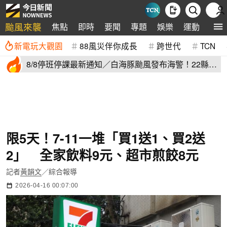
颱風來襲
焦點
即時
要聞
專題
娛樂
運動
全球
新電玩大觀園
88風災伴你成長
跨世代
TCN
8/8停班停課最新通知／白海豚颱風發布海警！22縣市
正常上班上課
限5天！7-11一堆「買1送1、買2送
2」 全家飲料9元、超市煎餃8元
記者
黃韻文
／綜合報導
2026-04-16 00:07:00