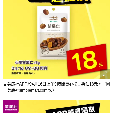
▲美廉社APP於4月16日上午9時開賣心樸甘栗仁18元。（圖
／美廉社simplemart.com.tw）