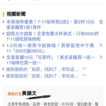
相關新聞
本周咖啡優惠！7-11咖啡買2送2、第2杯10元 全
家拿鐵買1送1寄杯
超商大方請客！全家免費大杯美式、只有5000杯
7-11請吃原味熱狗
1-2月統一發票今起換錢！買麥當勞中千萬 7-
11「200元變280元」
全家拿鐵10元「可寄杯」！美式拿鐵買一送一 7-
11咖啡也買一送一
黃韻文
編輯記者
主責零售通路／品牌、美食旅遊、3C科技、電玩動漫、醫