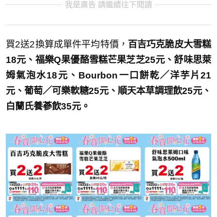
我是廣告 請繼續往下閱讀
買2送2換算成單件平均特價，
百吉巧克脆皮大雪糕
18元、福樂Q果優酪雪糕芒果芝芝25元、舒味思萊
姆氣泡水18元、Bourbon一口餅乾／洋芋片21
元、葡萄／可樂軟糖25元、順天本草調理飲25元、
白蘭氏養蔘飲35元。