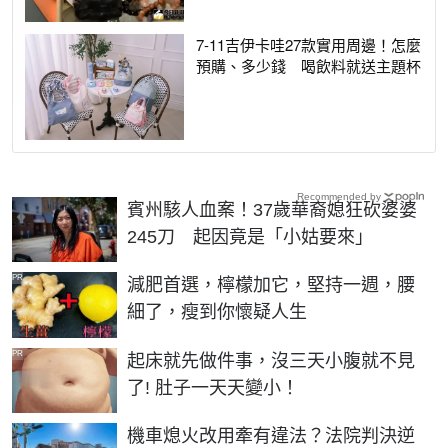
7-11吉伊卡哇27款實用周邊！怎麼
預購、多少錢 喝飲料就送主題杯
Recommended by
賓州駭人血案！37歲華裔媳狂砍婆婆
245刀 起因竟是「小姑要來」
PR
減肥首選，檸檬加它，堅持一週，腰
細了，瘦到你懷疑人生
PR
起床就先做件事，沒三天小腹就不見
了! 肚子一天天變小！
機車熄火改用牽有違法？法院判決逆