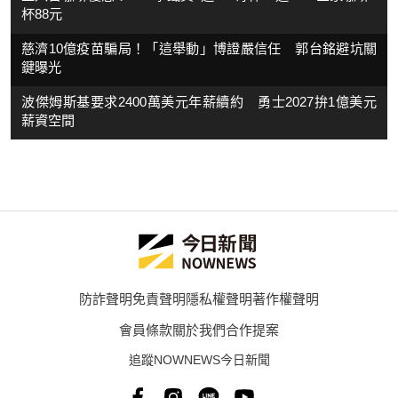
杯88元
慈濟10億疫苗騙局！「這舉動」博證嚴信任 郭台銘避坑關
鍵曝光
波傑姆斯基要求2400萬美元年薪續約 勇士2027拚1億美元
薪資空間
防詐聲明
免責聲明
隱私權聲明
著作權聲明
會員條款
關於我們
合作提案
追蹤NOWNEWS今日新聞