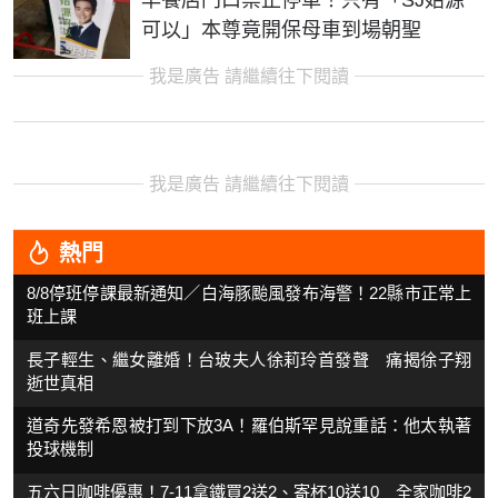
可以」本尊竟開保母車到場朝聖
我是廣告 請繼續往下閱讀
我是廣告 請繼續往下閱讀
熱門
8/8停班停課最新通知／白海豚颱風發布海警！22縣市正常上
班上課
長子輕生、繼女離婚！台玻夫人徐莉玲首發聲 痛揭徐子翔
逝世真相
道奇先發希恩被打到下放3A！羅伯斯罕見說重話：他太執著
投球機制
五六日咖啡優惠！7-11拿鐵買2送2、寄杯10送10 全家咖啡2