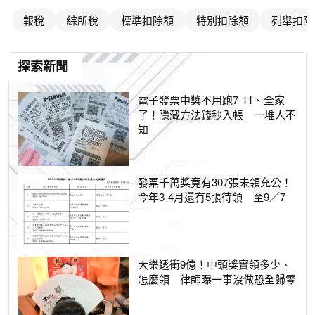
報稅
綜所稅
標準扣除額
特別扣除額
列舉扣除
探索新聞
電子發票中獎不用跑7-11、全家
了！隱藏方法錢秒入帳 一堆人不
知
發票千萬獎竟有307張未領充公！
今年3-4月還有5張待領 至9／7
大樂透衝9億！中頭獎實領多少、
怎麼領 律師曝一事沒做恐全歸零