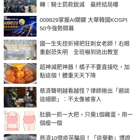
轉：騎士罰款銳減 最終結局曝
PR
009829掌握AI關鍵 大華韓國KOSPI
50今強勢開募
國一生失控折掃把狂刺女老師！右眼
重創恐失明 全班嚇到逃出教室
PR
超神減肥神器！橘子不要直接吃，加
點這個！體重天天下降
慈濟聲明越看越怪？律師揪出「避談
這細節」：不太像被害人
PR
肚腩一抓一大把，只需1個雞蛋，用一
個瘦一個
慈濟10億疫苗騙局！「這舉動」博證