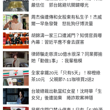
嚴信任 郭台銘避坑關鍵曝光
周杰倫遭傳和女股東有私生子！杰威
爾一早急發聲 怒批狗仔博流量
胡錦濤一家三口遭滅門？知情官員曝
內幕：習近平應不會去謀害
律師騙走慈濟10億水很深？同業揶揄
她「勤做1事」：我輩楷模
全家拿鐵20元「只有5天」！柳橙綠
茶10元 父親節7-11咖啡買2送2
台玻總裁出軌當紅女星！沈時華「生
女兒」後遭拋棄 捲詐欺案神隱
早餐店門口禁止停車！只有「SJ始源