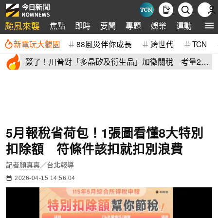
颱風來襲
焦點
即時
要聞
專題
娛樂
運動
全球
新電玩大觀園
88風災伴你成長
跨世代
TCN
簽了！川普對「多晶矽及衍生品」加徵關稅 考量2原
因年底才生效
5月報稅省荷包！1張圖看懂8大特別
扣除額 符條件該扣就扣別浪費
記者
顏真真
／台北報導
2026-04-15 14:56:04