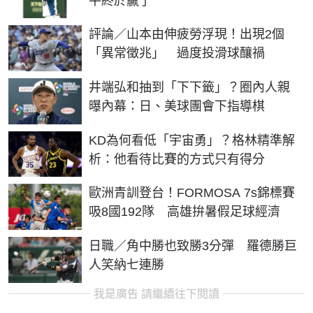
平終於贏了
評論／山本由伸疲勞浮現！出現2個
「異常徵兆」 過度投滑球釀禍
井端弘和抽到「下下籤」？圈內人親
曝內幕：日、美球團會下指導棋
KD為何看低「宇宙勇」？格林精準解
析：他看待比賽的方式只有得分
歐洲青訓登台！FORMOSA 7s錦標賽
吸8國192隊 高雄拚暑假足球經濟
日職／角中勝也致勝3分彈 羅德勝巨
人笑納七連勝
我是廣告 請繼續往下閱讀