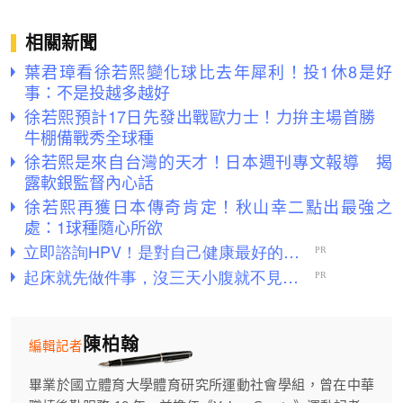
相關新聞
葉君璋看徐若熙變化球比去年犀利！投1休8是好
事：不是投越多越好
徐若熙預計17日先發出戰歐力士！力拚主場首勝
牛棚備戰秀全球種
徐若熙是來自台灣的天才！日本週刊專文報導 揭
露軟銀監督內心話
徐若熙再獲日本傳奇肯定！秋山幸二點出最強之
處：1球種隨心所欲
陳柏翰
編輯記者
畢業於國立體育大學體育研究所運動社會學組，曾在中華