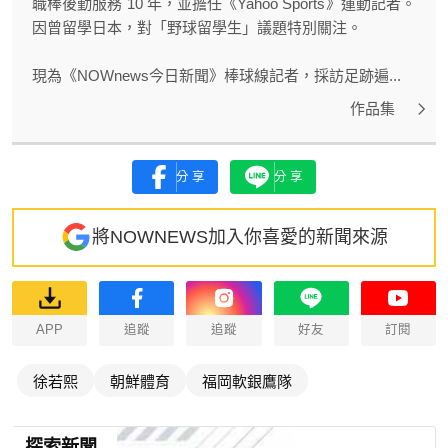
職棒後勤服務 10 年，並擔任《Yahoo Sports》運動記者。
因曾留學日本，對「野球留學生」議題特別關注。
現為《NOWnews今日新聞》棒球線記者，採訪足跡遍...
作品集
分享
分享
將NOWNEWS加入你喜愛的新聞來源
APP
追蹤
追蹤
好友
訂閱
徐若熙
朝鮮體育
福岡軟銀鷹隊
探索新聞