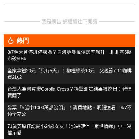
我是廣告 請繼續往下閱讀
熱門
8/7明天會停班停課嗎？白海豚暴風侵襲率飆升 北北基6縣
市破50%
全家拿鐵20元「只有5天」！柳橙綠茶10元 父親節7-11咖啡
買2送2
台灣人為何買爆Corolla Cross？撞擊測試結果被挖出：難怪
賣翻了
發票「5張中1000萬都沒領」！消費地點、明細速看 9/7不
領全充公
71歲姜厚任認愛小24歲女友！她3歲確信「累世情緣」小一寫
信示愛