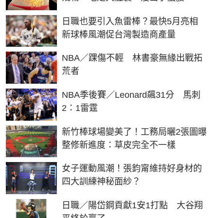
日職也要引入魚雷棒？最快5月亮相
新球棒風潮促台灣製造商產量
NBA／踝傷不輕 林書豪無緣出戰拓
荒者
NBA季後賽／Leonard飆31分 馬刺
2：1雷霆
新竹棒球場變美了！工務局曬2張圖曝
整修新進度：草皮完全不一樣
女子運動風潮！張鈞甯維持好身材的
四大訓練神秘面紗？
日職／陽岱鋼貢獻1安1打點 大谷翔