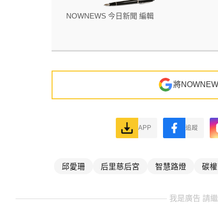
NOWNEWS 今日新聞 編輯
將NOWNE
APP
追蹤
邱愛珊
后里慈后宮
智慧路燈
碳權
我是廣告 請