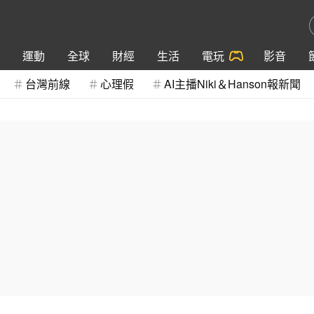
運動
全球
財經
生活
電玩
影音
台灣前線
心理假
AI主播Niki＆Hanson報新聞