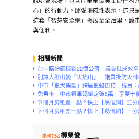
說明會現場，包含厚里里長黃金益在內共
心」的行動力。邱愛珊感性表示，這只
這套「智慧安全網」擴展至全后里，讓
與便利。
相關新聞
台中購物節揮霍22億公帑 議員批成效
別讓大肚山變「火焰山」 議員批防火林
中市「獵犬集團」跨區獵殺街貓 議員：
免帶卡 中市乘車碼綁定破6萬 享雙十
柳榮俊
編輯記者