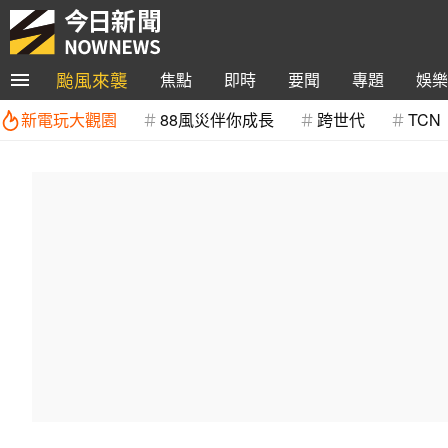
颱風來襲
焦點
即時
要聞
專題
娛樂
新電玩大觀園
88風災伴你成長
跨世代
TCN