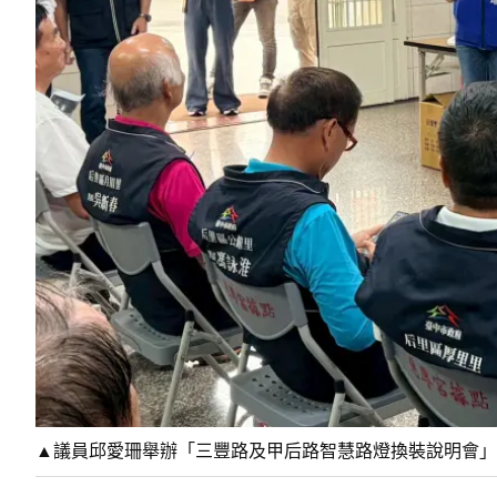
▲議員邱愛珊舉辦「三豐路及甲后路智慧路燈換裝說明會」(圖／邱