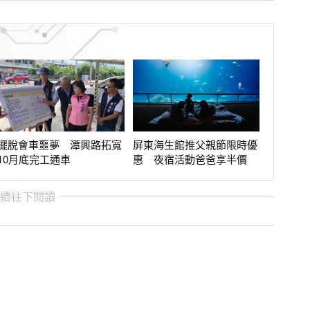
擺脫會車噩夢 潭興路拓寬
屏東海生館推父親節限時優
10月底完工通車
惠 夜宿活動爸爸享半價
繼續往下閱讀