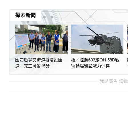
探索新聞
國四后豐交流道擬增設匝
獨／陸航603旅OH-58D戰
道 完工可省15分
術轉場驗證戰力保存
我是廣告 請