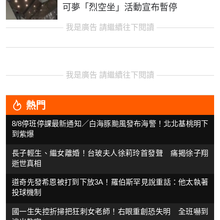
可夢「烈空坐」活動宣布暫停
我是廣告 請繼續往下閱讀
我是廣告 請繼續往下閱讀
熱門
8/8停班停課最新通知／白海豚颱風發布海警！北北基桃明下
到紫爆
長子輕生、繼女離婚！台玻夫人徐莉玲首發聲 痛揭徐子翔
逝世真相
道奇先發希恩被打到下放3A！羅伯斯罕見說重話：他太執著
投球機制
國一生失控折掃把狂刺女老師！右眼重創恐失明 全班嚇到