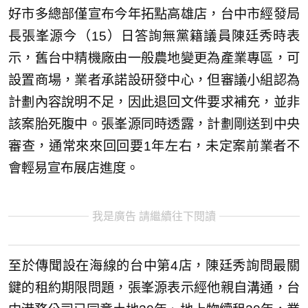
好市多總部僅宣布今年拓點高雄店，台中市經發局
長張峯源今（15）日答詢無黨籍議員陳廷秀時表
示，舊台中精機廠由一般農地變更為產業專區，可
設置商場，業者承諾設研發中心，但審議小組認為
計劃內容說明不足，因此退回文件要求補充，並非
該案胎死腹中。張峯源同時透露，計劃剛送到中央
審查，通常來來回回要1年左右，未定案前業者不
會輕易宣布展店進度。
我是廣告 請繼續往下閱讀
至於傳聞設在海線的台中第4店，陳廷秀詢問最關
鍵的租約期限問題，張峯源表示經他親自溝通，台