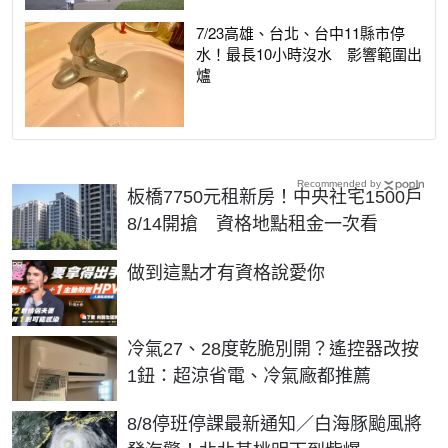
7/23高雄、台北、台中11縣市停
水！最長10小時沒水 影響範圍出
爐
Recommended by
板橋7750元租新房！中央社宅1500戶
8/14開搶 資格地點租金一次看
PR
做到這點才有資格說愛你
冷氣27、28度乾脆別開？遙控器改按
1鈕：超涼省電、冷氣廠都推薦
8/8停班停課最新通知／白海豚颱風將