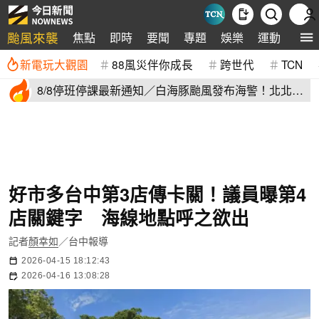
颱風來襲
焦點
即時
要聞
專題
娛樂
運動
全球
新電玩大觀園
88風災伴你成長
跨世代
TCN
8/8停班停課最新通知／白海豚颱風發布海警！北北基
桃明下到紫爆
好市多台中第3店傳卡關！議員曝第4
店關鍵字 海線地點呼之欲出
記者
顏幸如
／台中報導
2026-04-15 18:12:43
2026-04-16 13:08:28