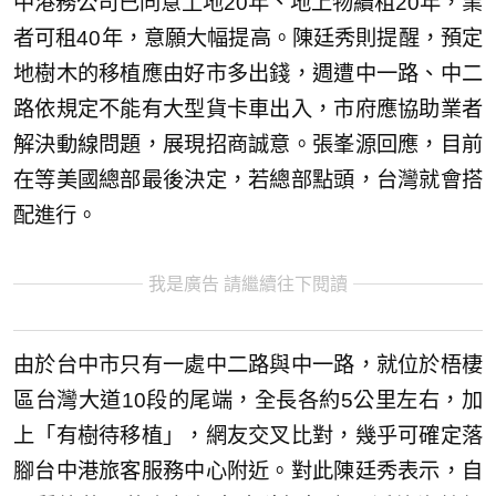
中港務公司已同意土地20年、地上物續租20年，業
者可租40年，意願大幅提高。陳廷秀則提醒，預定
地樹木的移植應由好市多出錢，週遭中一路、中二
路依規定不能有大型貨卡車出入，市府應協助業者
解決動線問題，展現招商誠意。張峯源回應，目前
在等美國總部最後決定，若總部點頭，台灣就會搭
配進行。
我是廣告 請繼續往下閱讀
由於台中市只有一處中二路與中一路，就位於梧棲
區台灣大道10段的尾端，全長各約5公里左右，加
上「有樹待移植」，網友交叉比對，幾乎可確定落
腳台中港旅客服務中心附近。對此陳廷秀表示，自