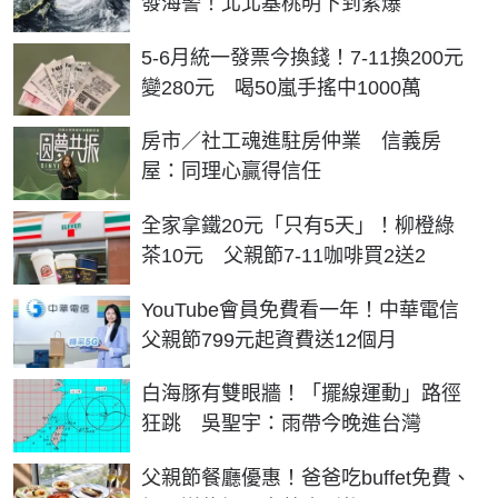
發海警！北北基桃明下到紫爆
5-6月統一發票今換錢！7-11換200元
變280元 喝50嵐手搖中1000萬
房市／社工魂進駐房仲業 信義房
屋：同理心贏得信任
全家拿鐵20元「只有5天」！柳橙綠
茶10元 父親節7-11咖啡買2送2
YouTube會員免費看一年！中華電信
父親節799元起資費送12個月
白海豚有雙眼牆！「擺線運動」路徑
狂跳 吳聖宇：雨帶今晚進台灣
父親節餐廳優惠！爸爸吃buffet免費、