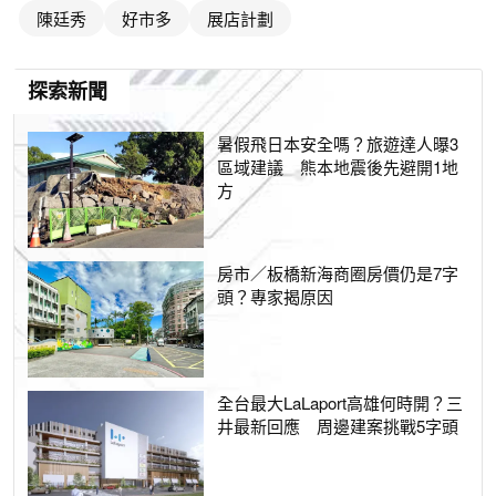
陳廷秀
好市多
展店計劃
探索新聞
暑假飛日本安全嗎？旅遊達人曝3
區域建議 熊本地震後先避開1地
方
房市／板橋新海商圈房價仍是7字
頭？專家揭原因
全台最大LaLaport高雄何時開？三
井最新回應 周邊建案挑戰5字頭