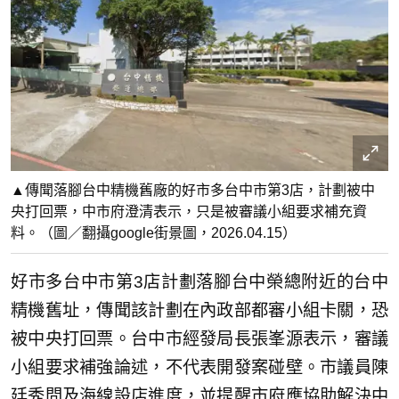
▲傳聞落腳台中精機舊廠的好市多台中市第3店，計劃被中
央打回票，中市府澄清表示，只是被審議小組要求補充資
料。（圖／翻攝google街景圖，2026.04.15）
好市多台中市第3店計劃落腳台中榮總附近的台中
精機舊址，傳聞該計劃在內政部都審小組卡關，恐
被中央打回票。台中市經發局長張峯源表示，審議
小組要求補強論述，不代表開發案碰壁。市議員陳
廷秀問及海線設店進度，並提醒市府應協助解決中