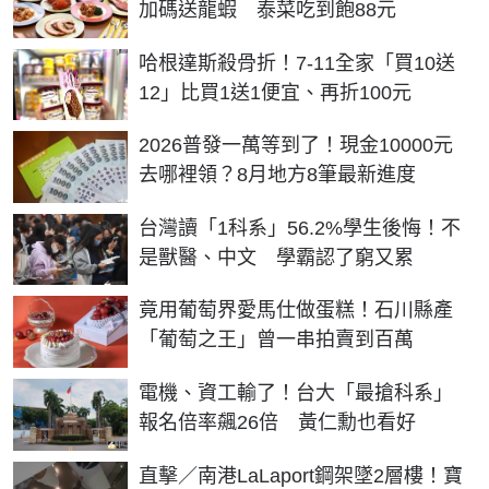
加碼送龍蝦 泰菜吃到飽88元
哈根達斯殺骨折！7-11全家「買10送
12」比買1送1便宜、再折100元
2026普發一萬等到了！現金10000元
去哪裡領？8月地方8筆最新進度
台灣讀「1科系」56.2%學生後悔！不
是獸醫、中文 學霸認了窮又累
竟用葡萄界愛馬仕做蛋糕！石川縣產
「葡萄之王」曾一串拍賣到百萬
電機、資工輸了！台大「最搶科系」
報名倍率飆26倍 黃仁勳也看好
直擊／南港LaLaport鋼架墜2層樓！寶