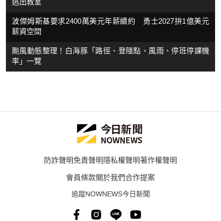
逃出教室
波傑姆斯基要求2400萬美元年薪續約 勇士2027拚1億美元
薪資空間
颱風動態整理！白海豚「路徑、登陸點、風雨、停班停課機
率」一覽
防詐聲明
免責聲明
隱私權聲明
著作權聲明
會員條款
關於我們
合作提案
追蹤NOWNEWS今日新聞