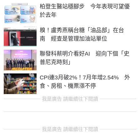
柏登生醫站穩腳步 今年表現可望優
於去年
糗！盧秀燕稱台糖「油品部」在台
南 經查是管理加油站單位
聯發科蔡明介看好AI 迎向下個「史
普尼克時刻」
CPI連3月破2%！7月年增2.54% 外
食、房租、機票漲不停
我是廣告 請繼續往下閱讀
我是廣告 請繼續往下閱讀