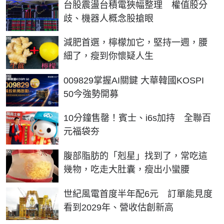
台股震盪台積電狹幅整理 權值股分
歧、機器人概念股搶眼
PR
減肥首選，檸檬加它，堅持一週，腰
細了，瘦到你懷疑人生
PR
009829掌握AI關鍵 大華韓國KOSPI
50今強勢開募
10分鐘售罄！賓士、i6s加持 全聯百
元福袋夯
PR
腹部脂肪的「剋星」找到了，常吃這
幾物，吃走大肚囊，瘦出小蠻腰
世紀風電首度半年配6元 訂單能見度
看到2029年、營收估創新高