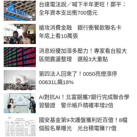
台達電法說／喊下半年更旺！鄭平：
全年資本支出衝700億元
搶攻消費金融 銀行衝餐飲聯名卡
年底上看10萬張
消息紛擾加漲多壓力！專家看台股大
區間震盪整理 選股3大重點
第四法人回來了！0050亮燈漲停
00631L飆18%
AI對抗AI！北富銀攜7銀行完成聯合學
習驗證 警示帳戶精確率增2倍
國安基金第9次護盤獲利近百億！8檔
個股名單曝光 光台積電賺77億