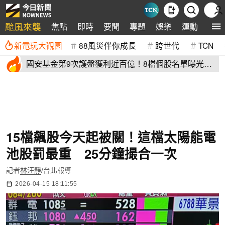
颱風來襲
焦點
即時
要聞
專題
娛樂
運動
全球
新電玩大觀園
88風災伴你成長
跨世代
TCN
國安基金第9次護盤獲利近百億！8檔個股名單曝光
光台積電賺77億
15檔飆股今天起被關！這檔太陽能電
池股罰最重 25分鐘撮合一次
記者
林汪靜
/台北報導
2026-04-15 18:11:55