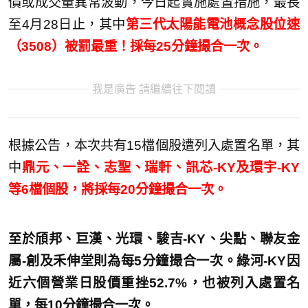
價或成交量異常波動，今日起實施處置措施，最長
至4月28日止，其中
第三代太陽能電池概念股位速
（
3508）被罰最重！採每25分鐘撮合一次。
我是廣告 請繼續往下閱讀
根據公告，本次共有15檔個股遭列入處置名單，其
中
鼎元、一詮、志聖、瑞軒、訊芯
-KY及環宇-KY
等6檔個股，將採每20分鐘撮合一次。
至於頎邦、巨漢、光環、駿吉-KY、尖點、聯友金
屬-創及禾伸堂則為每5分鐘撮合一次。綠河-KY因
近六個營業日股價重挫52.7%，也被列入處置名
單，每10分鐘撮合一次。