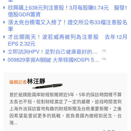
欣興飆上638元列注意股！3月每股賺0.74元 擬發1
億股GDR籌資
漲太兇台積電又入榜了！證交所公布33檔注意股名
單
才出關兩天！波若威再被列為注意股 去年12月
EPS 2.32元
林汪靜
編輯記者
曾於紙媒跑兩岸財經新聞將近5年，5年的採訪時間裡不算
太長也不短，但對財經奠定了一定的基礎，這段時間曾到
上海外派採訪當地有趣的財經新聞及台商重要新聞，之後
因希望能嘗試更多的挑戰，就負責國內總經如民生、台
灣...