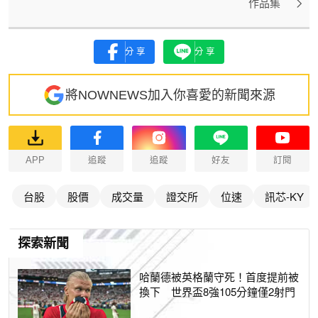
作品集
分享
分享
將NOWNEWS加入你喜愛的新聞來源
APP
追蹤
追蹤
好友
訂閱
台股
股價
成交量
證交所
位速
訊芯-KY
探索新聞
哈蘭德被英格蘭守死！首度提前被
換下 世界盃8強105分鐘僅2射門