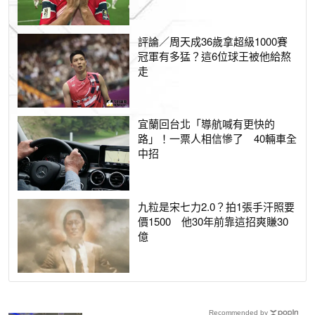
評論／周天成36歲拿超級1000賽
冠軍有多猛？這6位球王被他給熬
走
宜蘭回台北「導航喊有更快的
路」！一票人相信慘了 40輛車全
中招
九粒是宋七力2.0？拍1張手汗照要
價1500 他30年前靠這招爽賺30
億
Recommended by