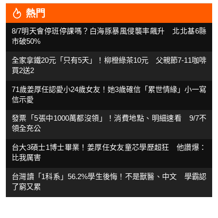
熱門
8/7明天會停班停課嗎？白海豚暴風侵襲率飆升 北北基6縣
市破50%
全家拿鐵20元「只有5天」！柳橙綠茶10元 父親節7-11咖啡
買2送2
71歲姜厚任認愛小24歲女友！她3歲確信「累世情緣」小一寫
信示愛
發票「5張中1000萬都沒領」！消費地點、明細速看 9/7不
領全充公
台大3碩士1博士畢業！姜厚任女友童芯學歷超狂 他讚爆：
比我厲害
台灣讀「1科系」56.2%學生後悔！不是獸醫、中文 學霸認
了窮又累