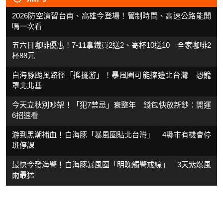
2026防空演習台南、高雄今登場！管制時間、高速公路能開
嗎一次看
五六日咖啡優惠！7-11拿鐵買2送2、寄杯10送10 全家咖啡2
杯88元
白海豚颱風路徑「搖擺游」！暴風圈可能擦邊北台灣 恐籠
罩北北基
今天立秋別吵架！「犯7禁忌」衰整年 錢包快放新鈔：開運
6招速看
游到黑潮補血！白海豚「暴風圈貼北台灣」 4縣市有機會停
班停課
最快今發海警！白海豚暴風圈「明晚觸警戒線」 3天紫爆風
雨最猛