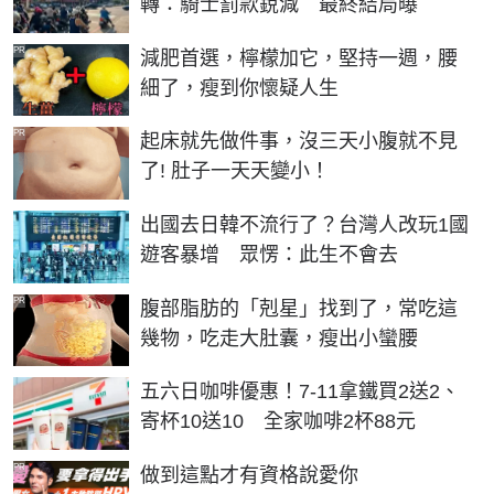
轉：騎士罰款銳減 最終結局曝
PR
減肥首選，檸檬加它，堅持一週，腰
細了，瘦到你懷疑人生
PR
起床就先做件事，沒三天小腹就不見
了! 肚子一天天變小！
出國去日韓不流行了？台灣人改玩1國
遊客暴增 眾愣：此生不會去
PR
腹部脂肪的「剋星」找到了，常吃這
幾物，吃走大肚囊，瘦出小蠻腰
五六日咖啡優惠！7-11拿鐵買2送2、
寄杯10送10 全家咖啡2杯88元
PR
做到這點才有資格說愛你