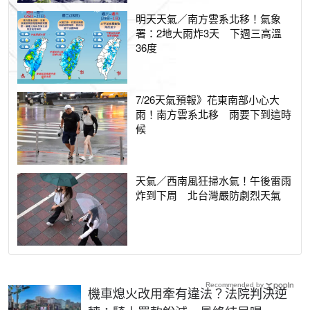
明天天氣／南方雲系北移！氣象
署：2地大雨炸3天 下週三高溫
36度
7/26天氣預報》花東南部小心大
雨！南方雲系北移 雨要下到這時
候
天氣／西南風狂掃水氣！午後雷雨
炸到下周 北台灣嚴防劇烈天氣
Recommended by
機車熄火改用牽有違法？法院判決逆