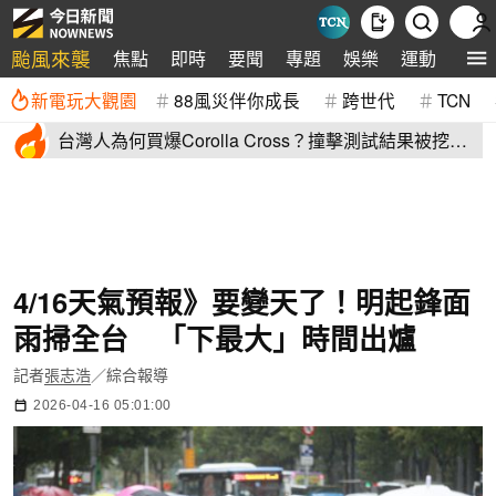
颱風來襲
焦點
即時
要聞
專題
娛樂
運動
全球
新電玩大觀園
88風災伴你成長
跨世代
TCN
台灣人為何買爆Corolla Cross？撞擊測試結果被挖
出：難怪賣翻了
4/16天氣預報》要變天了！明起鋒面
雨掃全台 「下最大」時間出爐
記者
張志浩
／綜合報導
2026-04-16 05:01:00