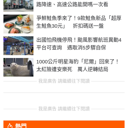
路降速、高速公路能開嗎一次看
爭鮮鮭魚季來了！9款鮭魚新品「超厚
生鮭魚30元」 折扣碼送一盤
出國怕飛機停飛！颱風影響航班異動4
平台可查詢 遇取消5步驟自保
1000公斤明星海豹「尼爾」回來了！
太紅險遭安樂死 萬人逆轉結局
我是廣告 請繼續往下閱讀
我是廣告 請繼續往下閱讀
熱門