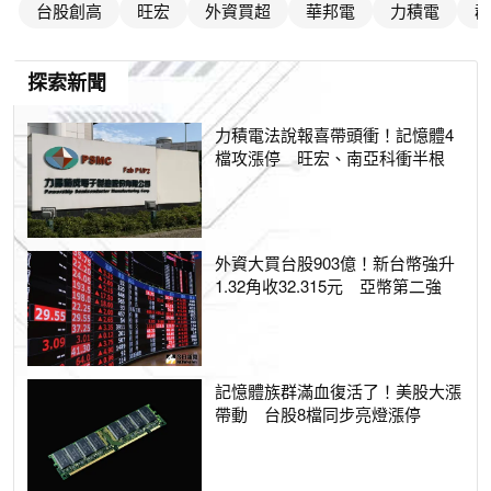
台股創高
旺宏
外資買超
華邦電
力積電
群
探索新聞
力積電法說報喜帶頭衝！記憶體4
檔攻漲停 旺宏、南亞科衝半根
外資大買台股903億！新台幣強升
1.32角收32.315元 亞幣第二強
記憶體族群滿血復活了！美股大漲
帶動 台股8檔同步亮燈漲停