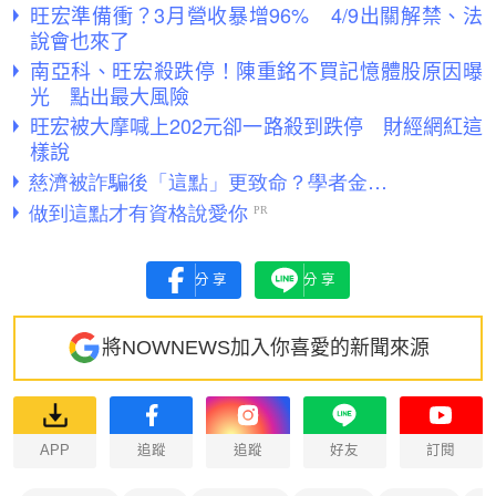
旺宏準備衝？3月營收暴增96% 4/9出關解禁、法
說會也來了
南亞科、旺宏殺跌停！陳重銘不買記憶體股原因曝
光 點出最大風險
旺宏被大摩喊上202元卻一路殺到跌停 財經網紅這
樣說
分享
分享
將NOWNEWS加入你喜愛的新聞來源
APP
追蹤
追蹤
好友
訂閱