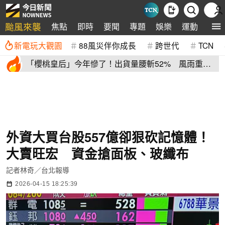
颱風來襲
焦點
即時
要聞
專題
娛樂
運動
全球
新電玩大觀園
88風災伴你成長
跨世代
TCN
「櫻桃皇后」今年慘了！出貨量腰斬52% 風雨重
創、產季提早收尾
外資大買台股557億卻狠砍記憶體！
大賣旺宏 資金搶面板、玻纖布
記者林奇／台北報導
2026-04-15 18:25:39