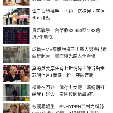
電子票證攜手一卡通 搭捷運、客運
也可積點
貨幣戰爭 台幣收33.453貶1.83角
近7年新低
成員拍MV集體脫褲子！新人男團出道
曲玩超大 畫面曝光路人全看傻
真的與姜厚任有七世情緣？陳沂點童
芯明信片1關鍵 粉：突破盲腸
槍聲在門外！倖存少女傳「媽媽別打
給我」逃命 泰國校園槍擊9死
被網暴輕生！ENHYPEN西村力粉絲