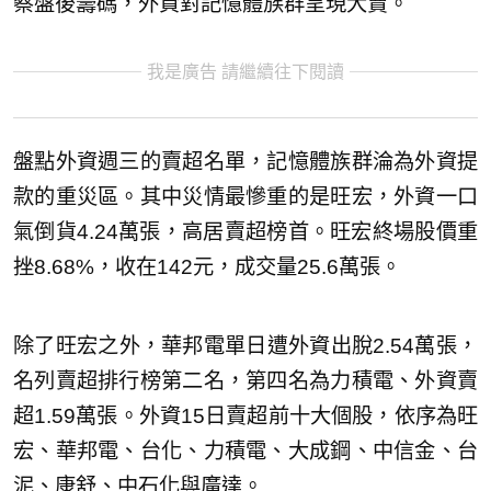
察盤後籌碼，外資對記憶體族群呈現大賣。
我是廣告 請繼續往下閱讀
盤點外資週三的賣超名單，記憶體族群淪為外資提
款的重災區。其中災情最慘重的是旺宏，外資一口
氣倒貨4.24萬張，高居賣超榜首。旺宏終場股價重
挫8.68%，收在142元，成交量25.6萬張。
除了旺宏之外，華邦電單日遭外資出脫2.54萬張，
名列賣超排行榜第二名，第四名為力積電、外資賣
超1.59萬張。外資15日賣超前十大個股，依序為旺
宏、華邦電、台化、力積電、大成鋼、中信金、台
泥、康舒、中石化與廣達。