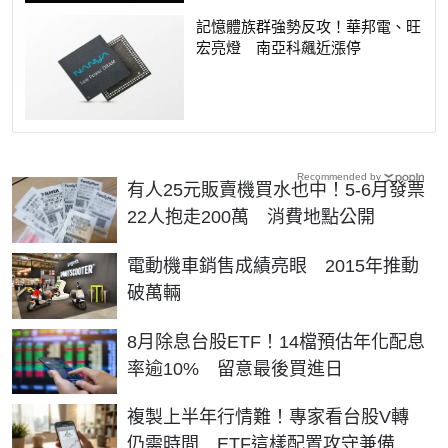
記憶體族群強勢反攻！華邦電、旺
宏亮燈 南亞科飆近漲停
Recommended by
有人25元販賣機買水也中！5-6月發票
22人抱走200萬 消費地點公開
電動機車銷售成績亮眼 2015年推動
破萬輛
8月除息台股ETF！14檔預估年化配息
率逾10% 留意最後買進日
複製上半年行情難！專家看台股V轉
仍需時間 ETF這樣配置攻守兼備