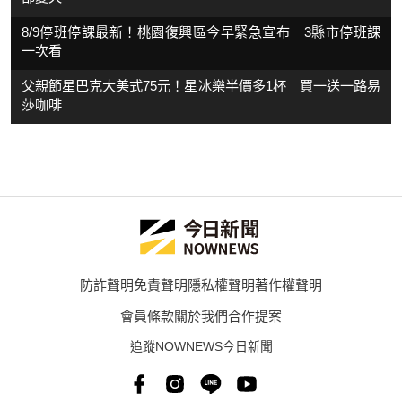
8/9停班停課最新！桃園復興區今早緊急宣布 3縣市停班課
一次看
父親節星巴克大美式75元！星冰樂半價多1杯 買一送一路易
莎咖啡
防詐聲明
免責聲明
隱私權聲明
著作權聲明
會員條款
關於我們
合作提案
追蹤NOWNEWS今日新聞