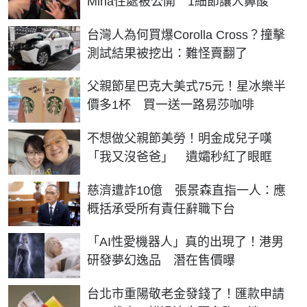
Mina住處被公開 1細節讓人鼻酸
台灣人為何買爆Corolla Cross？撞擊
測試結果被挖出：難怪賣翻了
父親節星巴克大美式75元！星冰樂半
價多1杯 買一送一路易莎咖啡
不想做父親節美勞！明金成兒子嘆
「我又沒爸爸」 遺孀秒紅了眼眶
慈濟遭詐10億 張景森直指一人：應
概括承受所有責任辭職下台
「AI性愛機器人」真的出現了！港男
研發夢幻逸品 潛在售價曝
台北市重陽敬老金發錢了！匯款申請