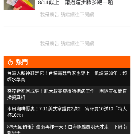
8/14截止 錯過這步驟多跑一趟
我是廣告 請繼續往下閱讀
我是廣告 請繼續往下閱讀
熱門
台灣人新神鞋是它！台積電魏哲家也穿上 低調藏38年：超
輕水準高
突猝逝死因成謎！肥大叔暴瘦遭猜抱病工作 團隊宣布開直
播揭真相
本周咖啡優惠！7-11美式拿鐵買2送2 寄杯買10送10「特大
杯18元」
8/9天氣預報》豪雨再炸一天！白海豚颱風明天才走 下周南
部變天