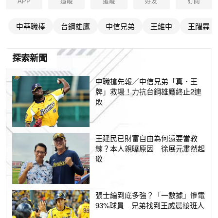
APP
追蹤
追蹤
好友
訂閱
中華職棒
台鋼雄鷹
中信兄弟
王維中
王躍霖
探索新聞
中職搶先報／中信兄弟「真．王
牌」救場！力抗台鋼雄鷹終止2連
敗
王建民已財富自由為何還要當教
練？本人親曝原因 徐展元肅然起
敬
張士綸到底多強？「一數據」慘電
93%球員 兄弟找到王威晨接班人