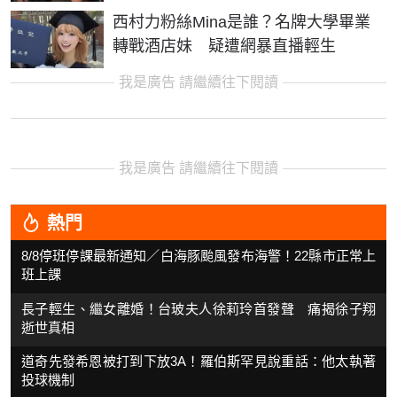
西村力粉絲Mina是誰？名牌大學畢業
轉戰酒店妹 疑遭網暴直播輕生
我是廣告 請繼續往下閱讀
我是廣告 請繼續往下閱讀
熱門
8/8停班停課最新通知／白海豚颱風發布海警！22縣市正常上
班上課
長子輕生、繼女離婚！台玻夫人徐莉玲首發聲 痛揭徐子翔
逝世真相
道奇先發希恩被打到下放3A！羅伯斯罕見說重話：他太執著
投球機制