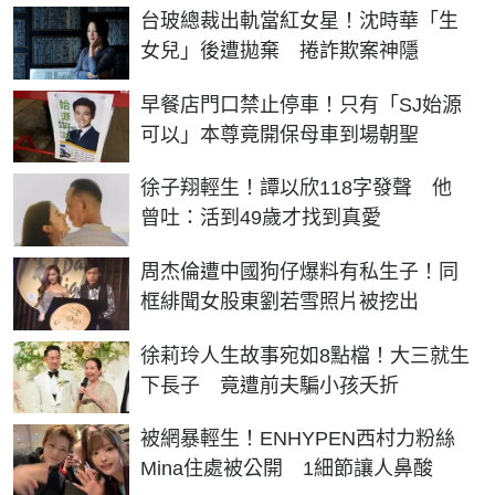
台玻總裁出軌當紅女星！沈時華「生
女兒」後遭拋棄 捲詐欺案神隱
早餐店門口禁止停車！只有「SJ始源
可以」本尊竟開保母車到場朝聖
徐子翔輕生！譚以欣118字發聲 他
曾吐：活到49歲才找到真愛
周杰倫遭中國狗仔爆料有私生子！同
框緋聞女股東劉若雪照片被挖出
徐莉玲人生故事宛如8點檔！大三就生
下長子 竟遭前夫騙小孩夭折
被網暴輕生！ENHYPEN西村力粉絲
Mina住處被公開 1細節讓人鼻酸