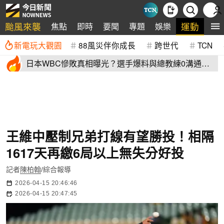
颱風來襲
運動
焦點
即時
要聞
專題
娛樂
全
新電玩大觀園
88風災伴你成長
跨世代
TCN
日本WBC慘敗真相曝光？選手爆料與總教練0溝通
連大谷翔平都吐槽
王維中壓制兄弟打線有望勝投！相隔
1617天再繳6局以上無失分好投
記者
陳柏翰
/綜合報導
2026-04-15 20:46:46
2026-04-15 20:47:45