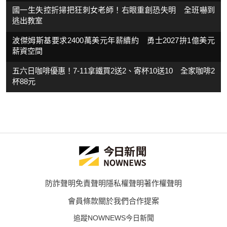
國一生失控折掃把狂刺女老師！右眼重創恐失明 全班嚇到
逃出教室
波傑姆斯基要求2400萬美元年薪續約 勇士2027拚1億美元
薪資空間
五六日咖啡優惠！7-11拿鐵買2送2、寄杯10送10 全家咖啡2
杯88元
防詐聲明
免責聲明
隱私權聲明
著作權聲明
會員條款
關於我們
合作提案
追蹤NOWNEWS今日新聞