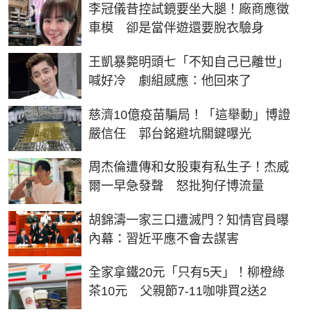
李冠儀昔控試鏡要坐大腿！廠商應徵
車模 卻是當伴遊還要脫衣驗身
王凱暴斃明頭七「不知自己已離世」
喊好冷 劇組感應：他回來了
慈濟10億疫苗騙局！「這舉動」博證
嚴信任 郭台銘避坑關鍵曝光
周杰倫遭傳和女股東有私生子！杰威
爾一早急發聲 怒批狗仔博流量
胡錦濤一家三口遭滅門？知情官員曝
內幕：習近平應不會去謀害
全家拿鐵20元「只有5天」！柳橙綠
茶10元 父親節7-11咖啡買2送2