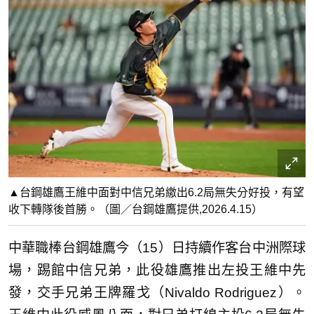
▲台鋼雄鷹王維中面對中信兄弟繳出6.2局無失分好投，有望
收下轉隊後首勝。（圖／台鋼雄鷹提供,2026.4.15）
中華職棒台鋼雄鷹今（15）日持續作客台中洲際球
場，踢館中信兄弟，此役雄鷹推出左投王維中先
發，交手兄弟王牌羅戈（Nivaldo Rodriguez）。