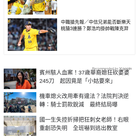
中職搶先報／中信兄弟能否斷樂天
桃猿3連勝？鄭浩均掛帥戰陳克羿
Recommended by
賓州駭人血案！37歲華裔媳狂砍婆婆
245刀 起因竟是「小姑要來」
機車熄火改用牽有違法？法院判決逆
轉：騎士罰款銳減 最終結局曝
國一生失控折掃把狂刺女老師！右眼
重創恐失明 全班嚇到逃出教室