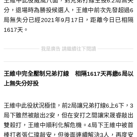
王維中此役威風八面，對兄弟打線主投6.2局無失
分，退場時為勝投候選人，王維中前次先發超過6
局無失分已經2021年9月17日，距離今日已相隔
1617天。
我是廣告 請繼續往下閱讀
王維中完全壓制兄弟打線 相隔1617天再繳6局以
上無失分好投
王維中此役狀況極佳，前2局讓兄弟打線6上6下，3
局下雖然被敲出2安，但在安打之間讓宋晟睿敲出
雙殺打，王維中順利化解危機。4局下王維中被首
棒打者張仁瑋敲安，但後面連續解決3人，再度安