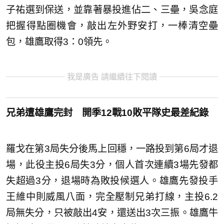
子祐選到保送，並靠著暴投進佔二、三壘，吳念庭
把握得點圈機會，敲出左外野安打，一棒清空壘
包，雄鷹取得3：0領先。
我是廣告 請繼續往下閱讀
兄弟遭雄鷹完封 開季12戰10敗平隊史最差紀錄
羅戈在第3局失分後馬上回穩，一路投到第6局才退
場，此役主投6局失3分，個人首次連續3場先發都
失超過3分，退場時為敗投候選人。雄鷹先發投手
王維中則威風八面，完全壓制兄弟打線，主投6.2
局無失分，只被敲出4安，還送出3次三振。雄鷹牛