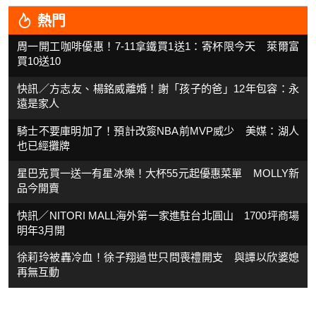
熱門
周一開工咖啡優惠！7-11拿鐵買1送1：寄杯限今天 萊爾富
買10送10
快訊／方志友、楊銘威離婚！謝「孩子的爸」12年包容：永
遠是家人
騎士不要庫明加了！預計改簽NBA前MVP威少 美媒：湖人
也已經攤牌
星巴克買一送一有星冰樂！大杯55元起優惠菜單 MOLLY新
品今開賣
快訊／NITORI MALL海外第一家進駐台北圓山 1700坪商場
明年3月開
徐莉玲被轟冷血！徐子翔過世只問喪禮開支 與譚以欣婆媳
再無互動