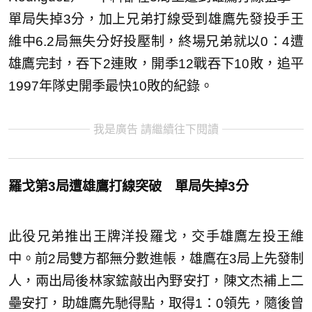
單局失掉3分，加上兄弟打線受到雄鷹先發投手王
維中6.2局無失分好投壓制，終場兄弟就以0：4遭
雄鷹完封，吞下2連敗，開季12戰吞下10敗，追平
1997年隊史開季最快10敗的紀錄。
我是廣告 請繼續往下閱讀
羅戈第3局遭雄鷹打線突破 單局失掉3分
此役兄弟推出王牌洋投羅戈，交手雄鷹左投王維
中。前2局雙方都無分數進帳，雄鷹在3局上先發制
人，兩出局後林家鋐敲出內野安打，陳文杰補上二
壘安打，助雄鷹先馳得點，取得1：0領先，隨後曾