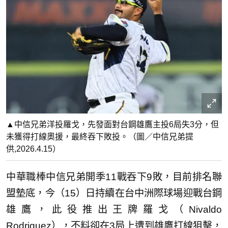
▲中信兄弟洋投羅戈，先發面對台鋼雄鷹主投6局失3分，但
未獲得打線奧援，最終吞下敗投。（圖／中信兄弟提
供,2026.4.15）
中華職棒中信兄弟開季11戰吞下9敗，目前排名聯
盟墊底，今（15）日持續在台中洲際球場迎戰台鋼
雄鷹，此役推出王牌羅戈（Nivaldo
Rodriguez），不料卻在3局上遭到雄鷹打線狙擊，