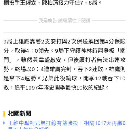
棚投手王躍霖、陳柏清接力守住7、8局。
我是廣告 請繼續往下閱讀
9局上雄鷹靠著2支安打與2次保送換回第4分保險
分，取得4：0領先。9局下守護神林詩翔登板「關
門」，雖然黃韋盛敲安，但後續打者無法串連攻
勢，終場以0：4遭雄鷹完封，吞下2連敗，雄鷹則
是拿下4連勝。兄弟此役輸球，開季12戰吞下10
敗，追平1997年隊史開季最快10敗的紀錄。
相關新聞
王維中壓制兄弟打線有望勝投！相隔1617天再繳6