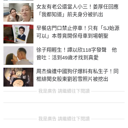
女友有老公還當人小三！姜厚任回應
「我都知道」前夫身分被扒出
早餐店門口禁止停車！只有「SJ始源
可以」本尊竟開保母車到場朝聖
徐子翔輕生！譚以欣118字發聲 他
曾吐：活到49歲才找到真愛
周杰倫遭中國狗仔爆料有私生子！同
框緋聞女股東劉若雪照片被挖出
我是廣告 請繼續往下閱讀
我是廣告 請繼續往下閱讀