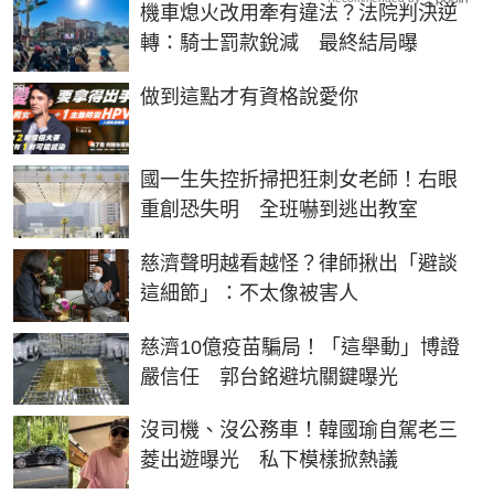
機車熄火改用牽有違法？法院判決逆
轉：騎士罰款銳減 最終結局曝
PR
做到這點才有資格說愛你
國一生失控折掃把狂刺女老師！右眼
重創恐失明 全班嚇到逃出教室
慈濟聲明越看越怪？律師揪出「避談
這細節」：不太像被害人
慈濟10億疫苗騙局！「這舉動」博證
嚴信任 郭台銘避坑關鍵曝光
沒司機、沒公務車！韓國瑜自駕老三
菱出遊曝光 私下模樣掀熱議