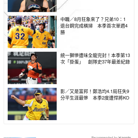
中職／8月狂象來了？兄弟10：1
退台鋼完成橫掃 本季首次單週4
勝
統一獅慘遭味全龍完封！本季第13
次「掛蛋」 創隊史37年最差紀錄
影／又是富邦！鄭浩均4.1局狂失9
分平生涯最慘 本季2度遭悍將KO
Recommended by