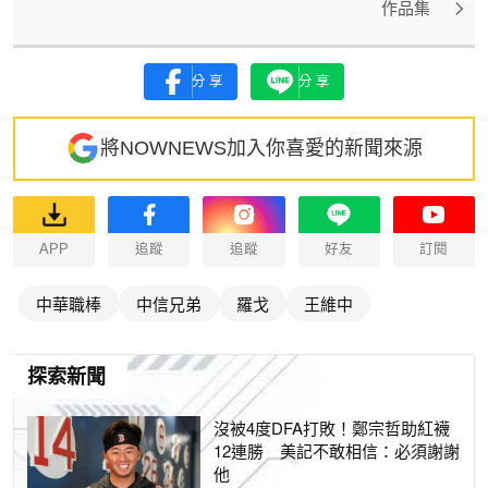
作品集
分享
分享
將NOWNEWS加入你喜愛的新聞來源
APP
追蹤
追蹤
好友
訂閱
中華職棒
中信兄弟
羅戈
王維中
探索新聞
沒被4度DFA打敗！鄭宗哲助紅襪
12連勝 美記不敢相信：必須謝謝
他