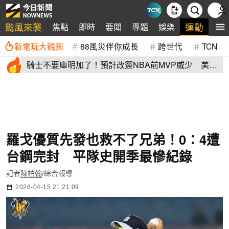
颱風來襲
運動
焦點
即時
要聞
專題
娛樂
全
新電玩大觀園
88風災伴你成長
跨世代
TCN
騎士不要庫明加了！預計改簽NBA前MVP威少 美
媒：湖人也已經攤牌
羅戈優質先發也救不了兄弟！0：4遭
台鋼完封 平隊史開季最慘紀錄
記者
陳柏翰
/綜合報導
2026-04-15 21:21:09