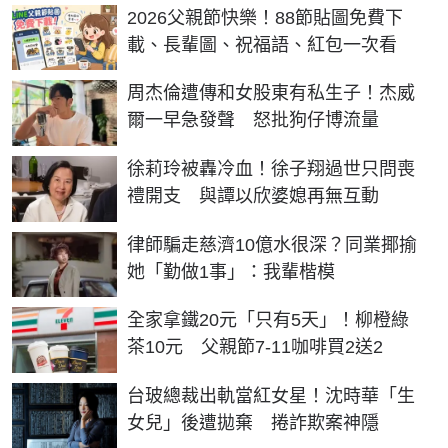
2026父親節快樂！88節貼圖免費下
載、長輩圖、祝福語、紅包一次看
周杰倫遭傳和女股東有私生子！杰威
爾一早急發聲 怒批狗仔博流量
徐莉玲被轟冷血！徐子翔過世只問喪
禮開支 與譚以欣婆媳再無互動
律師騙走慈濟10億水很深？同業揶揄
她「勤做1事」：我輩楷模
全家拿鐵20元「只有5天」！柳橙綠
茶10元 父親節7-11咖啡買2送2
台玻總裁出軌當紅女星！沈時華「生
女兒」後遭拋棄 捲詐欺案神隱