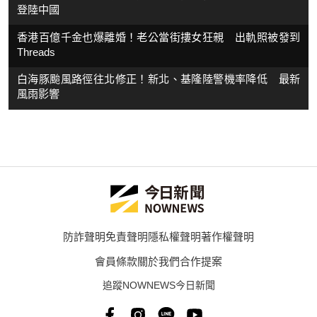
登陸中國
香港百億千金也爆離婚！老公當街摟女狂親 出軌照被發到
Threads
白海豚颱風路徑往北修正！新北、基隆陸警機率降低 最新
風雨影響
防詐聲明
免責聲明
隱私權聲明
著作權聲明
會員條款
關於我們
合作提案
追蹤NOWNEWS今日新聞