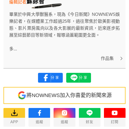
蘇詠智
編輯記者
畢業於中興大學獸醫系，現為《今日新聞》NOWNEWS娛
樂記者，在媒體業工作超過25年，過往聚焦於歐美影視動
態、影片票房風向以及各大影展的最新資訊，近來逐步拓
展至綜藝節目等新領域，報導涵蓋範圍更全面。
多...
作品集
分享
分享
將NOWNEWS加入你喜愛的新聞來源
APP
追蹤
追蹤
好友
訂閱