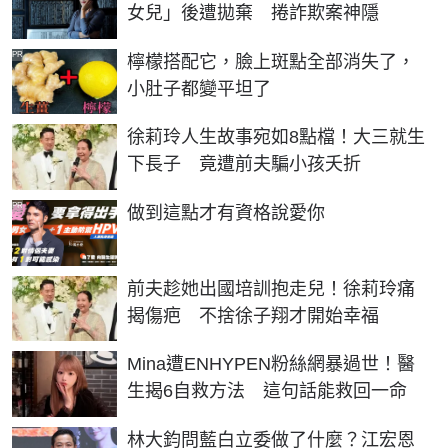
女兒」後遭拋棄 捲詐欺案神隱
PR
檸檬搭配它，臉上斑點全部消失了，
小肚子都變平坦了
徐莉玲人生故事宛如8點檔！大三就生
下長子 竟遭前夫騙小孩夭折
PR
做到這點才有資格說愛你
前夫趁她出國培訓抱走兒！徐莉玲痛
揭傷疤 不捨徐子翔才開始幸福
Mina遭ENHYPEN粉絲網暴過世！醫
生揭6自救方法 這句話能救回一命
林大鈞問藍白立委做了什麼？江宏恩