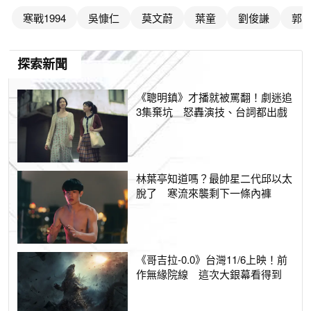
寒戰1994
吳慷仁
莫文蔚
葉童
劉俊謙
郭
探索新聞
《聰明鎮》才播就被罵翻！劇迷追
3集棄坑 怒轟演技、台詞都出戲
林葉亭知道嗎？最帥星二代邱以太
脫了 寒流來襲剩下一條內褲
《哥吉拉-0.0》台灣11/6上映！前
作無緣院線 這次大銀幕看得到