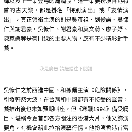
輝以及上一集登場的周潤發、這一集要扮演香港特
首的古天樂，都是掛名「特別演出」或「友情演
出」，真正領銜主演的則是吳彥祖、劉俊謙、吳慷
仁與謝君豪，吳慷仁、謝君豪和莫文蔚、廖子妤、
陳家樂等是豪門線的主要人物，應有不少精彩對手
戲。
我是廣告 請繼續往下閱讀
吳慷仁之前西進中國、和孫儷主演《危險關係》，
引發軒然大波，在台灣和中國都有不接受的聲音，
戲推出後也未如預期叫座，但《寒戰1994》備受矚
目、堪稱今夏首部各方關注的香港大片，他又飾演
要角，有機會藉此拉抬演藝行情。他扮演香港首富