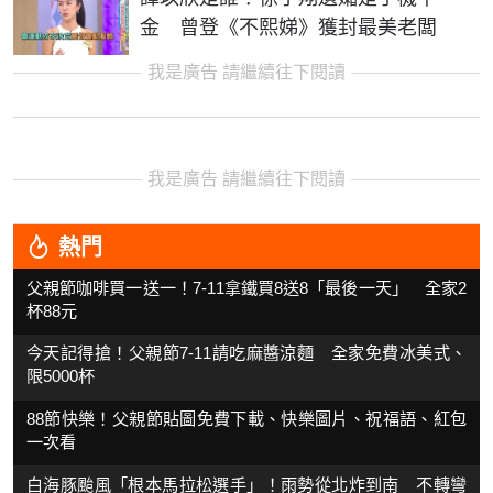
金 曾登《不熙娣》獲封最美老闆
我是廣告 請繼續往下閱讀
我是廣告 請繼續往下閱讀
熱門
父親節咖啡買一送一！7-11拿鐵買8送8「最後一天」 全家2
杯88元
今天記得搶！父親節7-11請吃麻醬涼麵 全家免費冰美式、
限5000杯
88節快樂！父親節貼圖免費下載、快樂圖片、祝福語、紅包
一次看
白海豚颱風「根本馬拉松選手」！雨勢從北炸到南 不轉彎