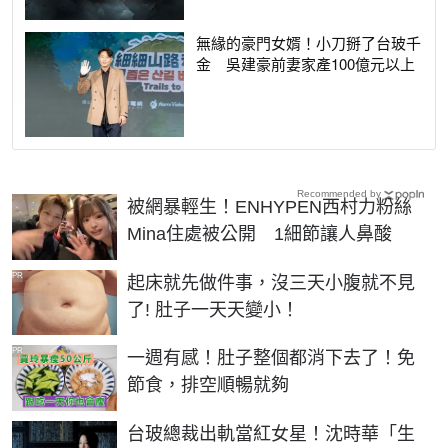
無緣的豪門女婿！小刀掰了台玻千
金 吳建豪前妻家產100億元以上
Recommended by
被網暴輕生！ENHYPEN西村力粉絲
Mina住處被公開 1細節讓人鼻酸
PR
起床就先做件事，沒三天小腹就不見
了! 肚子一天天變小！
PR
一週有感！肚子整個都消下去了！免
節食，排空順暢就夠
台玻總裁出軌當紅女星！沈時華「生