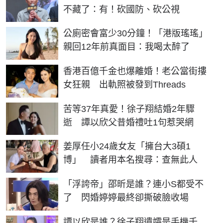
不藏了：有！砍國防、砍公視
公廁密會富少30分鐘！「港版瑤瑤」
親回12年前真面目：我喝太醉了
香港百億千金也爆離婚！老公當街摟
女狂親 出軌照被發到Threads
苦等37年真愛！徐子翔結婚2年驟
逝 譚以欣父昔婚禮吐1句惹哭網
姜厚任小24歲女友「擁台大3碩1
博」 讀者用本名搜尋：查無此人
「浮誇帝」邵昕是誰？連小S都受不
了 閃婚婷婷最終卻撕破臉收場
譚以欣是誰？徐子翔遺孀是手機千