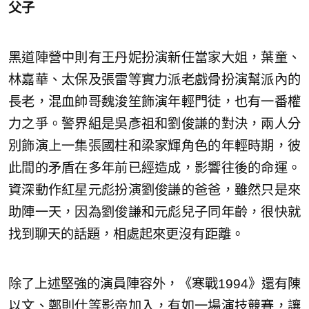
父子
黑道陣營中則有王丹妮扮演新任當家大姐，葉童、
林嘉華、太保及張雷等實力派老戲骨扮演幫派內的
長老，混血帥哥魏浚笙飾演年輕門徒，也有一番權
力之爭。警界組是吳彥祖和劉俊謙的對決，兩人分
別飾演上一集張國柱和梁家輝角色的年輕時期，彼
此間的矛盾在多年前已經造成，影響往後的命運。
資深動作紅星元彪扮演劉俊謙的爸爸，雖然只是來
助陣一天，因為劉俊謙和元彪兒子同年齡，很快就
找到聊天的話題，相處起來更沒有距離。
除了上述堅強的演員陣容外，《寒戰1994》還有陳
以文、鄭則仕等影帝加入，有如一場演技競賽，讓