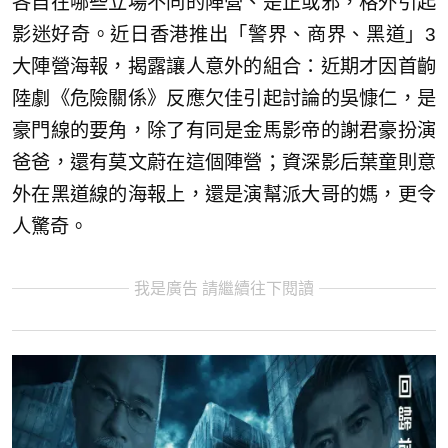
各自在哪些立場不同的陣營、是正或邪，格外引起
影迷好奇。近日香港推出「警界、商界、黑道」3
大陣營海報，揭露讓人意外的組合：近期才因首齣
陸劇《危險關係》反應欠佳引起討論的吳慷仁，是
豪門線的要角，除了有同是金馬影帝的謝君豪扮演
爸爸，還有莫文蔚在這個陣營；資深影后葉童則意
外在黑道線的海報上，還是演幫派大哥的媽，更令
人驚奇。
我是廣告 請繼續往下閱讀