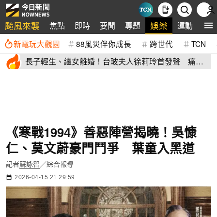
颱風來襲
娛樂
焦點
即時
要聞
專題
運動
全
新電玩大觀園
88風災伴你成長
跨世代
TCN
長子輕生、繼女離婚！台玻夫人徐莉玲首發聲 痛揭
徐子翔逝世真相
《寒戰1994》善惡陣營揭曉！吳慷
仁、莫文蔚豪門鬥爭 葉童入黑道
記者
蘇詠智
／綜合報導
2026-04-15 21:29:59