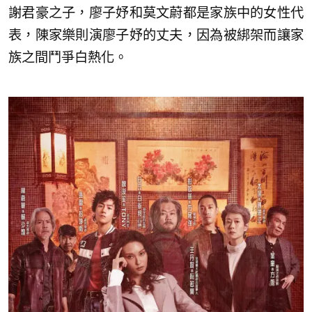
謝君豪之子，廖子妤和莫文蔚都是家族中的女性代
表，陳家樂則演廖子妤的丈夫，因為被綁架而讓家
族之間鬥爭白熱化。