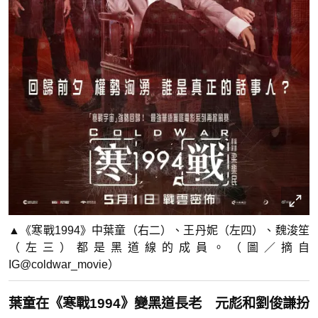
▲《寒戰1994》中葉童（右二）、王丹妮（左四）、魏浚笙
（左三）都是黑道線的成員。（圖／摘自
IG@coldwar_movie）
葉童在《寒戰1994》變黑道長老 元彪和劉俊謙扮