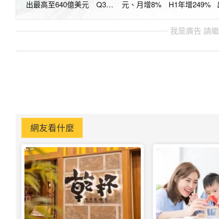
出最高至640億美元 Q3營
元、月增8% H1年增249%
收估再增12%
我是廣告 請
網友看什麼