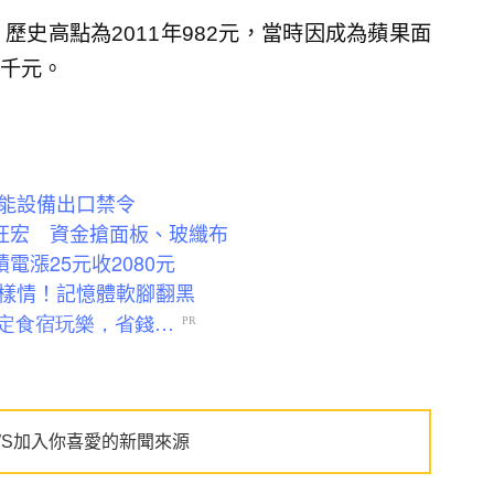
歷史高點為2011年982元，當時因成為蘋果面
千元。
能設備出口禁令
賣旺宏 資金搶面板、玻纖布
電漲25元收2080元
 兩樣情！記憶體軟腳翻黑
WS加入你喜愛的新聞來源