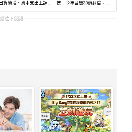
出貨續增、資本支出上調至
技 今年目標30億翻倍、併
20億美元
購策略一條龍
繼續往下閱讀
PR