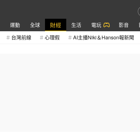
財經
運動
全球
生活
電玩
影音
台灣前線
心理假
AI主播Niki＆Hanson報新聞