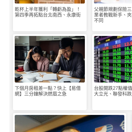
乾杯上半年獲利「轉虧為盈」！
父親節規劃保險三
第四季再拓點台北南西、永康街
業者教戰新手、夾
不同
PR
下個月房租差一點？快上【易借
台股開跌27點
網】三分鐘解決燃眉之急
大立光、聯發科跌