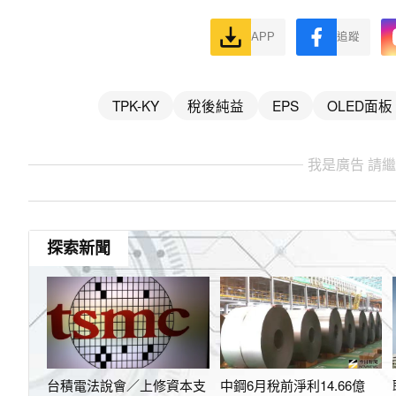
APP
追蹤
TPK-KY
稅後純益
EPS
OLED面板
我是廣告 請
探索新聞
台積電法說會／上修資本支
中鋼6月稅前淨利14.66億