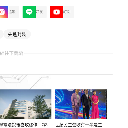
追蹤
好友
訂閱
先進封裝
繼續往下閱讀
聯電法說報喜攻漲停 Q3
世紀民生營收有一半是生