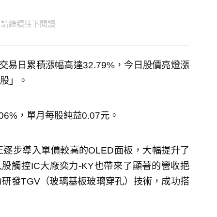
 請繼續往下閱讀
交易日累積漲幅高達32.79%，今日股價亮燈漲
意股」。
.06%，單月每股純益0.07元。
正逐步導入單價較高的OLED面板，大幅提升了
股觸控IC大廠奕力-KY也帶來了顯著的營收挹
研發TGV（玻璃基板玻璃穿孔）技術，成功搭