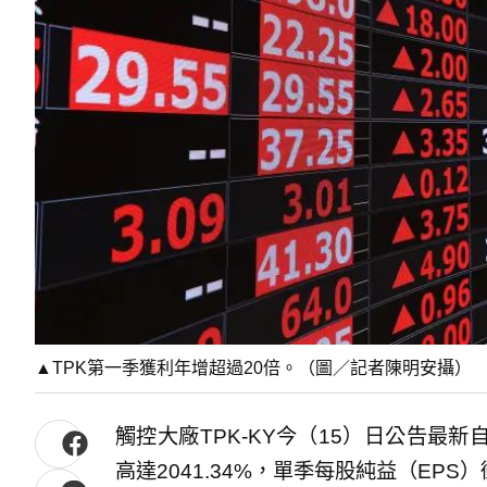
▲TPK第一季獲利年增超過20倍。（圖／記者陳明安攝）
觸控大廠TPK-KY今（15）日公告最新
高達2041.34%，單季每股純益（EPS）