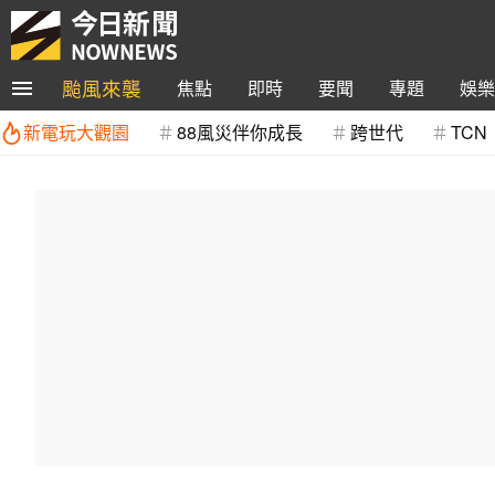
颱風來襲
焦點
即時
要聞
專題
娛樂
新電玩大觀園
88風災伴你成長
跨世代
TCN