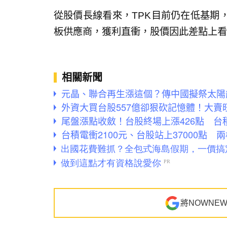
從股價長線看來，TPK目前仍在低基期，
板供應商，獲利直衝，股價因此差點上看
相關新聞
元晶、聯合再生漲這個？傳中國擬祭太陽
外資大買台股557億卻狠砍記憶體！大
尾盤漲點收斂！台股終場上漲426點 台積
台積電衝2100元、台股站上37000點
將NOWNE