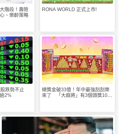
大階段！壽險
RONA WORLD 正式上市!
心、樂齡策略
權值股跌勢不止
總獎金破33億！年中最強刮刮樂
逾2%
來了 「大麻將」有3個頭獎1000
萬
PR