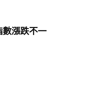
指數漲跌不一