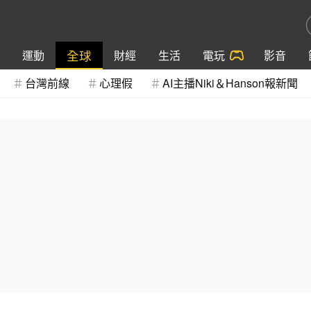
全球
運動
財經
生活
電玩
影音
台灣前線
心理假
AI主播Niki＆Hanson報新聞