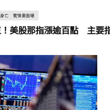
擊身亡 驚悚畫面曝
束！美股那指漲逾百點 主要