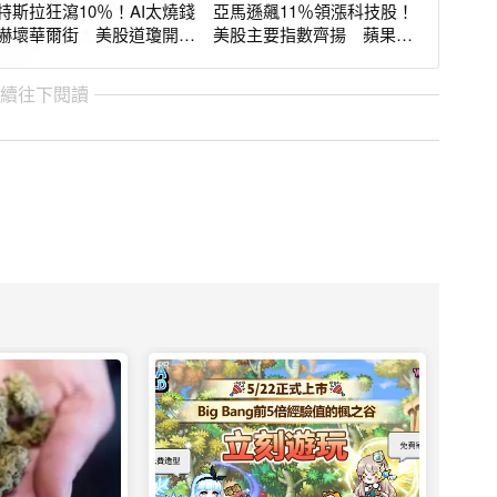
特斯拉狂瀉10％！AI太燒錢
亞馬遜飆11％領漲科技股！
嚇壞華爾街 美股道瓊開盤
美股主要指數齊揚 蘋果財
大跌600點
測失色挫9％
繼續往下閱讀
PR