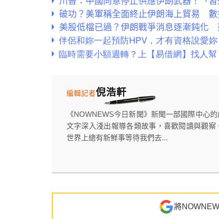
川普：中國同意停止供應伊朗武器！「習
破功？美軍稱全面終止伊朗海上貿易 數
美股低檔已過？伊朗戰爭消息逐漸鈍化 
倪浩軒
編輯記者
《NOWNEWS今日新聞》新聞一部國際中心
文字深入淺出報導各類故事，喜歡閱讀與觀察
世界上總有新鮮事等待我們去...
將NOWNE