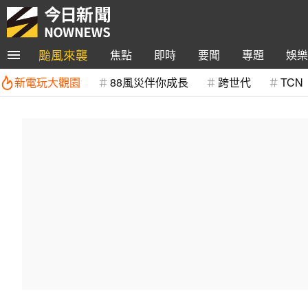
颱風來襲
焦點
即時
要聞
專題
娛樂
新電玩大觀園
88風災伴你成長
跨世代
TCN