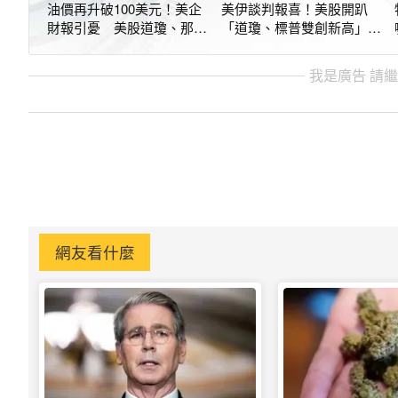
油價再升破100美元！美企
美伊談判報喜！美股開趴
財報引憂 美股道瓊、那指
「道瓊、標普雙創新高」
重挫逾500點
費半大漲6.55%
我是廣告 請
網友看什麼