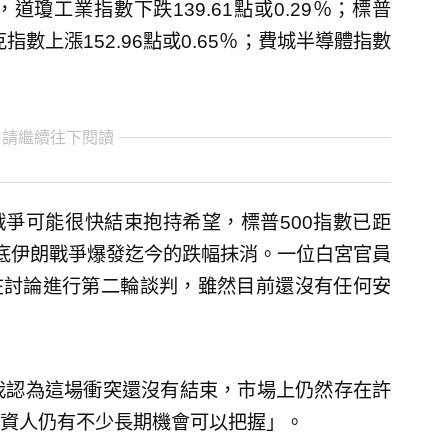
瓊工業指數下跌139.61點或0.29％；標普
達克指數上漲152.96點或0.65％；費城半導體指數
 請繼續往下閱讀
戰爭可能很快結束抱持希望，標普500指數已距
底伊朗戰爭爆發迄今的跌幅抹消。一位白宮官員
在討論進行第二輪談判，雖然目前還沒有任何安
示，「我認為這場衝突還沒有結束，市場上仍然存在許
資人仍有不少長期機會可以把握」。