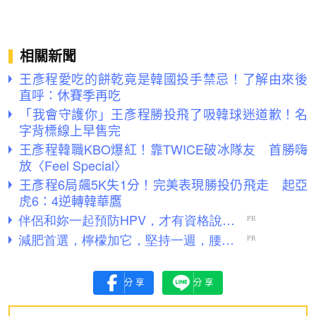
相關新聞
王彥程愛吃的餅乾竟是韓國投手禁忌！了解由來後
直呼：休賽季再吃
「我會守護你」王彥程勝投飛了吸韓球迷道歉！名
字背標線上早售完
王彥程韓職KBO爆紅！靠TWICE破冰隊友 首勝嗨
放〈Feel Special〉
王彥程6局飆5K失1分！完美表現勝投仍飛走 起亞
虎6：4逆轉韓華鷹
分享
分享