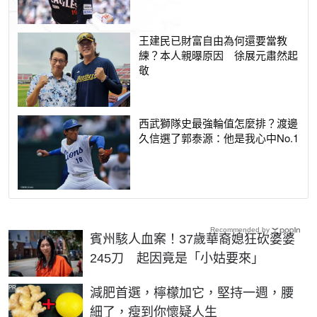
王建民已財富自由為何還要當教
練？本人親曝原因 徐展元肅然起
敬
西武獅隊史最強輪值怎麼排？渡邊
久信選了郭泰源：他是我心中No.1
Recommended by
賓州駭人血案！37歲華裔媳狂砍婆婆
245刀 起因竟是「小姑要來」
PR
減肥首選，檸檬加它，堅持一週，腰
細了，瘦到你懷疑人生