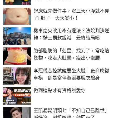
PR
起床就先做件事，沒三天小腹就不見
了! 肚子一天天變小！
機車熄火改用牽有違法？法院判決逆
轉：騎士罰款銳減 最終結局曝
PR
腹部脂肪的「剋星」找到了，常吃這
幾物，吃走大肚囊，瘦出小蠻腰
李冠儀昔控試鏡要坐大腿！廠商應徵
車模 卻是當伴遊還要脫衣驗身
PR
做到這點才有資格說愛你
王凱暴斃明頭七「不知自己已離世」
喊好冷 劇組感應：他回來了