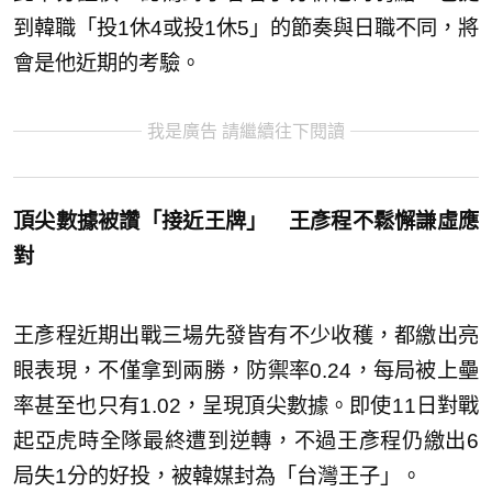
到韓職「投1休4或投1休5」的節奏與日職不同，將
會是他近期的考驗。
我是廣告 請繼續往下閱讀
頂尖數據被讚「接近王牌」 王彥程不鬆懈謙虛應
對
王彥程近期出戰三場先發皆有不少收穫，都繳出亮
眼表現，不僅拿到兩勝，防禦率0.24，每局被上壘
率甚至也只有1.02，呈現頂尖數據。即使11日對戰
起亞虎時全隊最終遭到逆轉，不過王彥程仍繳出6
局失1分的好投，被韓媒封為「台灣王子」。