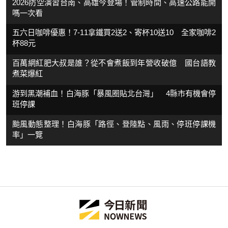
2026防空演習台南、高雄今登場！管制時間、高速公路能開
嗎一次看
五六日咖啡優惠！7-11拿鐵買2送2、寄杯10送10 全家咖啡2
杯88元
百萬網紅肥大叔是誰？從不會煮飯到年營收破億 國台語教
煮菜爆紅
游到黑潮補血！白海豚「暴風圈貼北台灣」 4縣市有機會停
班停課
颱風動態整理！白海豚「路徑、登陸點、風雨、停班停課機
率」一覽