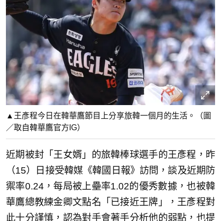
▲王彥程今日在韓華鷹節目上分享旅韓一個月的生活。（圖
／取自韓華鷹官方IG）
近期被封「王女婿」的旅韓棒球選手的王彥程，昨
（15）日接受韓媒《韓國日報》訪問，談及近期防
禦率0.24，每局被上壘率1.02的優秀數據，也被韓
華鷹總教練金卿文點名「已接近王牌」，王彥程對
此十分謹慎，認為對手會著手分析他的弱點，也提