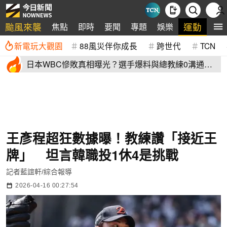
颱風來襲
運動
焦點
即時
要聞
專題
娛樂
全
新電玩大觀園
88風災伴你成長
跨世代
TCN
日本WBC慘敗真相曝光？選手爆料與總教練0溝通
連大谷翔平都吐槽
王彥程超狂數據曝！教練讚「接近王
牌」 坦言韓職投1休4是挑戰
記者藍誼軒/綜合報導
2026-04-16 00:27:54