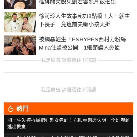
框緋聞女股東劉若雪照片被挖出
徐莉玲人生故事宛如8點檔！大三就生
下長子 竟遭前夫騙小孩夭折
被網暴輕生！ENHYPEN西村力粉絲
Mina住處被公開 1細節讓人鼻酸
我是廣告 請繼續往下閱讀
我是廣告 請繼續往下閱讀
熱門
國一生失控折掃把狂刺女老師！右眼重創恐失明 全班嚇到
逃出教室