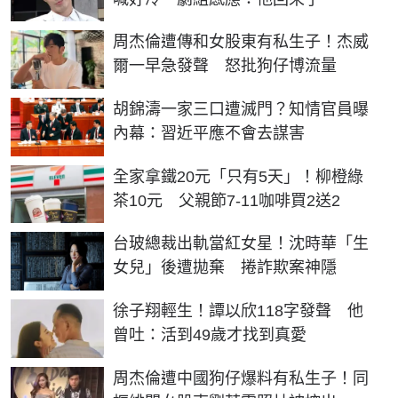
周杰倫遭傳和女股東有私生子！杰威
爾一早急發聲 怒批狗仔博流量
胡錦濤一家三口遭滅門？知情官員曝
內幕：習近平應不會去謀害
全家拿鐵20元「只有5天」！柳橙綠
茶10元 父親節7-11咖啡買2送2
台玻總裁出軌當紅女星！沈時華「生
女兒」後遭拋棄 捲詐欺案神隱
徐子翔輕生！譚以欣118字發聲 他
曾吐：活到49歲才找到真愛
周杰倫遭中國狗仔爆料有私生子！同