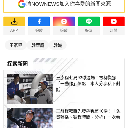
將NOWNEWS加入你喜愛的新聞來源
APP
追蹤
追蹤
好友
訂閱
王彥程
韓華鷹
韓職
探索新聞
王彥程七局92球退場！被柳賢振
「一動作」慘虧 本人分享私下對
話
王彥程韓職先發挑戰第10勝！「免
費轉播、賽程時間、分析」一次看