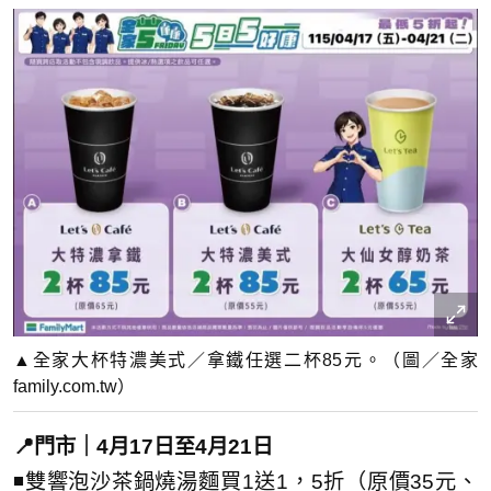
▲全家大杯特濃美式／拿鐵任選二杯85元。（圖／全家
family.com.tw）
📍門市｜4月17日至4月21日
◾雙響泡沙茶鍋燒湯麵買1送1，5折（原價35元、