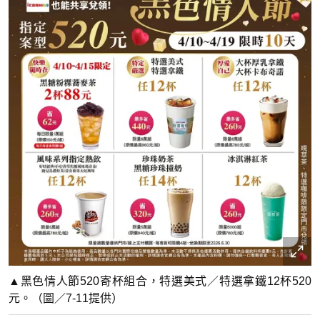
▲黑色情人節520寄杯組合，特選美式／特選拿鐵12杯520
元。（圖／7-11提供）