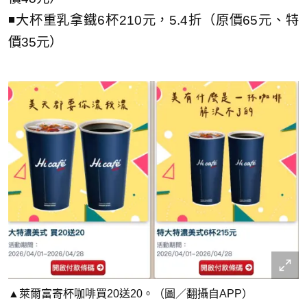
◾大杯重乳拿鐵6杯210元，5.4折（原價65元、特
價35元）
▲萊爾富寄杯咖啡買20送20。（圖／翻攝自APP）