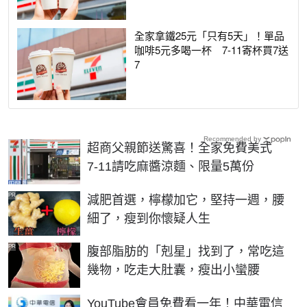
全家拿鐵25元「只有5天」！單品
咖啡5元多喝一杯 7-11寄杯買7送
7
Recommended by
超商父親節送驚喜！全家免費美式
7-11請吃麻醬涼麵、限量5萬份
PR
減肥首選，檸檬加它，堅持一週，腰
細了，瘦到你懷疑人生
PR
腹部脂肪的「剋星」找到了，常吃這
幾物，吃走大肚囊，瘦出小蠻腰
YouTube會員免費看一年！中華電信