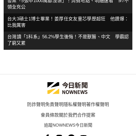
發票「5張中1000萬都沒領」！消費地點、明細速看 9/7不
領全充公
台大3碩士1博士畢業！姜厚任女友童芯學歷超狂 他讚爆：
比我厲害
台灣讀「1科系」56.2%學生後悔！不是獸醫、中文 學霸認
了窮又累
防詐聲明
免責聲明
隱私權聲明
著作權聲明
會員條款
關於我們
合作提案
追蹤NOWNEWS今日新聞