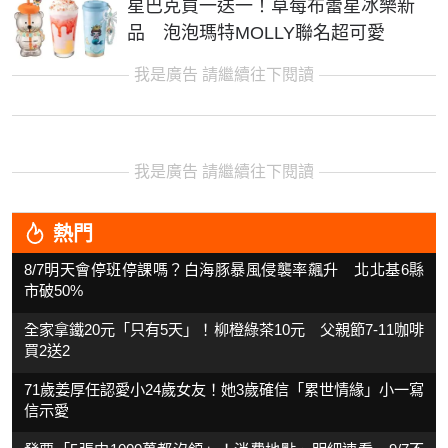
星巴克買一送一！草莓布蕾星冰樂新
品 泡泡瑪特MOLLY聯名超可愛
我是廣告 請繼續往下閱讀
我是廣告 請繼續往下閱讀
熱門
8/7明天會停班停課嗎？白海豚暴風侵襲率飆升 北北基6縣
市破50%
全家拿鐵20元「只有5天」！柳橙綠茶10元 父親節7-11咖啡
買2送2
71歲姜厚任認愛小24歲女友！她3歲確信「累世情緣」小一寫
信示愛