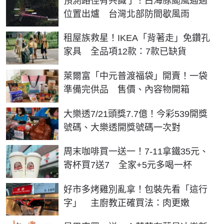
預測路徑有共識了！白海豚颱風通過
位置出爐 台灣北部防間歇風雨
租屋族救星！IKEA「背著走」免鑽孔
家具 全品項12款：7款已缺貨
萊爾富「中元普渡福袋」開賣！一袋
準備完供品 售價、內容物開箱
大樂透7/21頭獎7.7億！今彩539開獎
號碼、大樂透開獎號碼一次對
周末咖啡買一送一！7-11拿鐵35元、
寄杯買7送7 全家+5元多喝一杯
好市多烤雞別亂拿！包裝先看「這行
字」 主廚教正確買法：肉更嫩