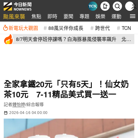
颱風來襲
焦點
即時
要聞
專題
娛樂
運動
全球
新電玩大觀園
88風災伴你成長
跨世代
TCN
8/7明天會停班停課嗎？白海豚暴風侵襲率飆升 北北
基6縣市破50%
全家拿鐵20元「只有5天」！仙女奶
茶10元 7-11精品美式買一送一
記者
鍾怡婷
/綜合報導
2026-04-16 04:00:00