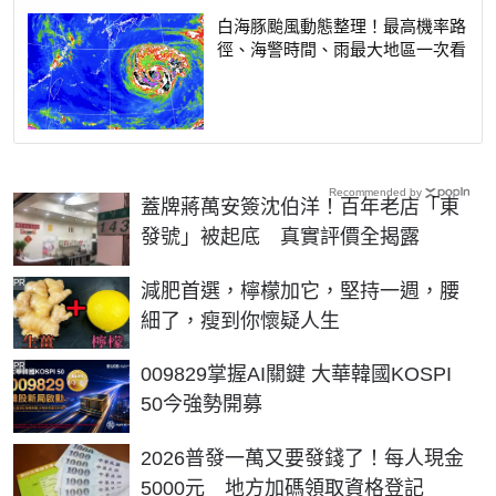
白海豚颱風動態整理！最高機率路
徑、海警時間、雨最大地區一次看
Recommended by
蓋牌蔣萬安簽沈伯洋！百年老店「東
發號」被起底 真實評價全揭露
PR
減肥首選，檸檬加它，堅持一週，腰
細了，瘦到你懷疑人生
PR
009829掌握AI關鍵 大華韓國KOSPI
50今強勢開募
2026普發一萬又要發錢了！每人現金
5000元 地方加碼領取資格登記