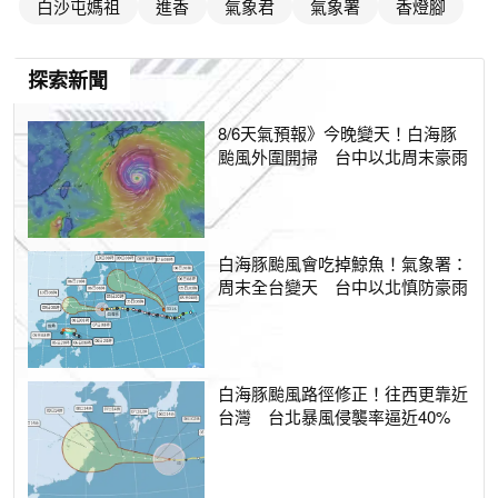
白沙屯媽祖
進香
氣象君
氣象署
香燈腳
探索新聞
8/6天氣預報》今晚變天！白海豚
颱風外圍開掃 台中以北周末豪雨
白海豚颱風會吃掉鯨魚！氣象署：
周末全台變天 台中以北慎防豪雨
白海豚颱風路徑修正！往西更靠近
台灣 台北暴風侵襲率逼近40%