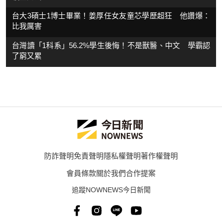
台大3碩士1博士畢業！姜厚任女友童芯學歷超狂 他讚爆：
比我厲害
台灣讀「1科系」56.2%學生後悔！不是獸醫、中文 學霸認
了窮又累
防詐聲明
免責聲明
隱私權聲明
著作權聲明
會員條款
關於我們
合作提案
追蹤NOWNEWS今日新聞