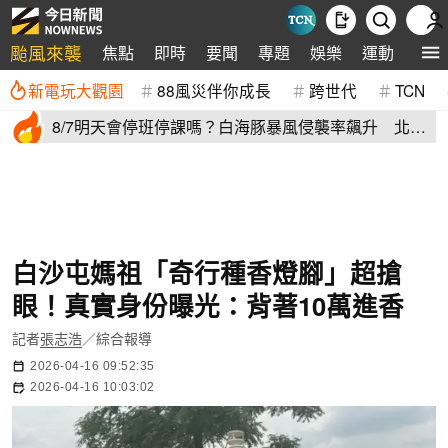
颱風來襲
焦點
即時
要聞
專題
娛樂
運動
全球
新電玩大觀園
88風災伴你成長
跨世代
TCN
8/7明天會停班停課嗎？白海豚暴風侵襲率飆升 北北
基6縣市破50%
白沙屯媽祖「奇行種香燈腳」超搶
眼！真實身份曝光：背著10萬進香
記者
張志浩
／綜合報導
2026-04-16 09:52:35
2026-04-16 10:03:02