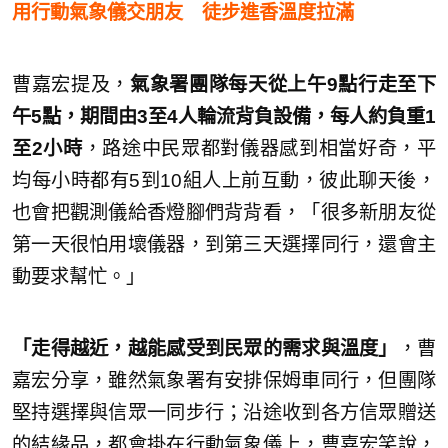
用行動氣象儀交朋友 徒步進香溫度拉滿
曹嘉宏提及，
氣象署團隊每天從上午9點行走至下
午5點，期間由3至4人輪流背負設備，每人約負重1
至2小時
，路途中民眾都對儀器感到相當好奇，平
均每小時都有5到10組人上前互動，彼此聊天後，
也會把觀測儀給香燈腳們背背看，「很多新朋友從
第一天很怕用壞儀器，到第三天選擇同行，還會主
動要求幫忙。」
「走得越近，越能感受到民眾的需求與溫度」
，曹
嘉宏分享，雖然氣象署有安排保姆車同行，但團隊
堅持選擇與信眾一同步行；沿途收到各方信眾贈送
的結緣品，都會掛在行動氣象儀上，曹嘉宏笑說，