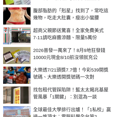
PR
腹部脂肪的「剋星」找到了，常吃這
幾物，吃走大肚囊，瘦出小蠻腰
超商父親節送驚喜！全家免費美式
7-11請吃麻醬涼麵、限量5萬份
2026普發一萬來了！8月9地狂發錢
10000元現金8/10前沒領就充公
大樂透7/21頭獎7.7億！今彩539開獎
號碼、大樂透開獎號碼一次對
找包租代管踩陷阱！藍太太揭兆基屋
管風暴「1關鍵」：別混為一談
全球最佳大學排行出爐！「1私校」贏
過一堆頂大：電腦科學全台第2