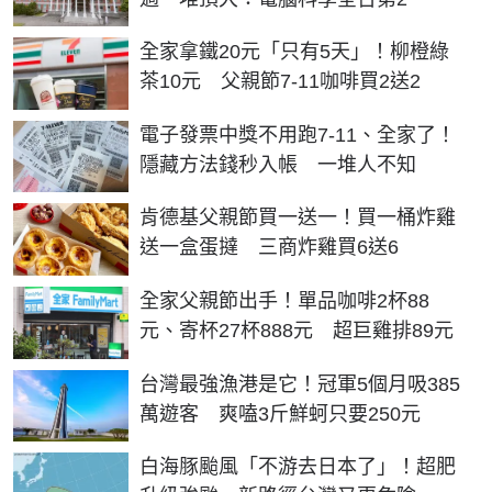
全家拿鐵20元「只有5天」！柳橙綠
茶10元 父親節7-11咖啡買2送2
電子發票中獎不用跑7-11、全家了！
隱藏方法錢秒入帳 一堆人不知
肯德基父親節買一送一！買一桶炸雞
送一盒蛋撻 三商炸雞買6送6
全家父親節出手！單品咖啡2杯88
元、寄杯27杯888元 超巨雞排89元
台灣最強漁港是它！冠軍5個月吸385
萬遊客 爽嗑3斤鮮蚵只要250元
白海豚颱風「不游去日本了」！超肥