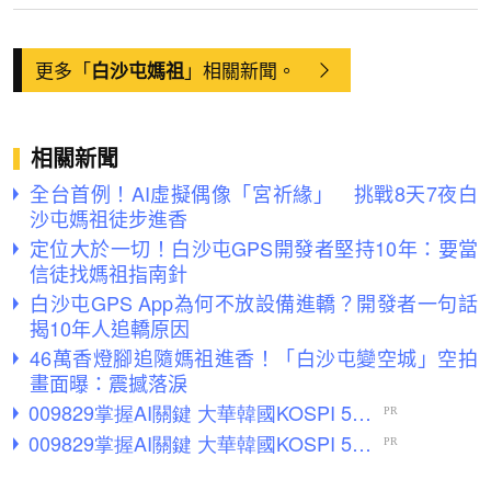
更多「
」相關新聞。
白沙屯媽祖
相關新聞
全台首例！AI虛擬偶像「宮祈緣」 挑戰8天7夜白
沙屯媽祖徒步進香
定位大於一切！白沙屯GPS開發者堅持10年：要當
信徒找媽祖指南針
白沙屯GPS App為何不放設備進轎？開發者一句話
揭10年人追轎原因
46萬香燈腳追隨媽祖進香！「白沙屯變空城」空拍
畫面曝：震撼落淚