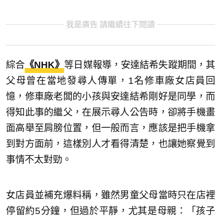
我是廣告 請繼續往下閱讀
綜合
《NHK》
等日媒報導，安達結希失蹤期間，其
父母曾在當地發尋人傳單，1名修車廠女店員回
憶，修車廠老闆的小孩與安達結希剛好是同學，而
得知此事的繼父，在展示尋人公告時，卻將手機畫
面高舉至肩膀位置，但一般而言，應該是把手機拿
到對方面前，這樣別人才看得清楚，也讓她察覺到
事情不太對勁。
女店員並補充爆料稱，雖然男童父母當時只在店裡
停留約5分鐘，但過於平靜，尤其是母親：「孩子