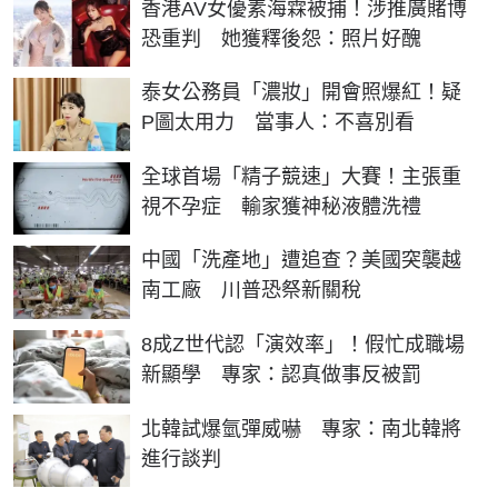
香港AV女優素海霖被捕！涉推廣賭博
恐重判 她獲釋後怨：照片好醜
泰女公務員「濃妝」開會照爆紅！疑
P圖太用力 當事人：不喜別看
全球首場「精子競速」大賽！主張重
視不孕症 輸家獲神秘液體洗禮
中國「洗產地」遭追查？美國突襲越
南工廠 川普恐祭新關稅
8成Z世代認「演效率」！假忙成職場
新顯學 專家：認真做事反被罰
北韓試爆氫彈威嚇 專家：南北韓將
進行談判