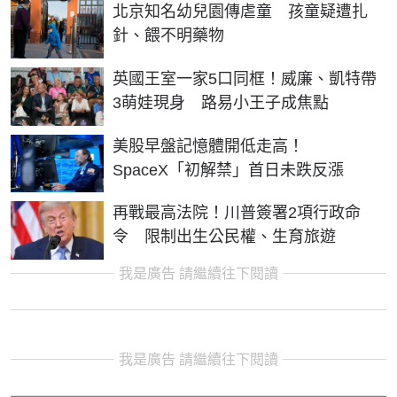
北京知名幼兒園傳虐童 孩童疑遭扎
針、餵不明藥物
英國王室一家5口同框！威廉、凱特帶
3萌娃現身 路易小王子成焦點
美股早盤記憶體開低走高！
SpaceX「初解禁」首日未跌反漲
再戰最高法院！川普簽署2項行政命
令 限制出生公民權、生育旅遊
我是廣告 請繼續往下閱讀
我是廣告 請繼續往下閱讀