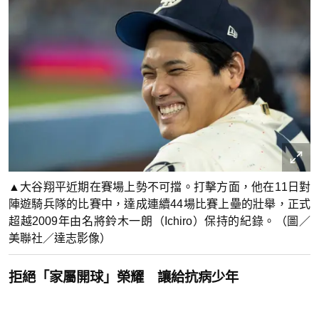
▲大谷翔平近期在賽場上勢不可擋。打擊方面，他在11日對
陣遊騎兵隊的比賽中，達成連續44場比賽上壘的壯舉，正式
超越2009年由名將鈴木一朗（Ichiro）保持的紀錄。（圖／
美聯社／達志影像）
拒絕「家屬開球」榮耀 讓給抗病少年