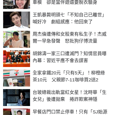
車模 卻是當伴遊還要脫衣驗身
王凱暴斃明頭七「不知自己已離世」
喊好冷 劇組感應：他回來了
周杰倫遭傳和女股東有私生子！杰威
爾一早急發聲 怒批狗仔博流量
胡錦濤一家三口遭滅門？知情官員曝
內幕：習近平應不會去謀害
全家拿鐵20元「只有5天」！柳橙綠
茶10元 父親節7-11咖啡買2送2
台玻總裁出軌當紅女星！沈時華「生
女兒」後遭拋棄 捲詐欺案神隱
早餐店門口禁止停車！只有「SJ始源