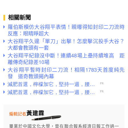
相關新聞
羅伯斯模仿大谷翔平表情！親曝得知封印二刀流時
反應：眼睛睜超大
大谷翔平久違「單刀」出擊！怎麼擊沉投手大谷？
大都會教頭有一套
大谷翔平紀錄沒中斷！連續48場上壘持續堆高 距
離傳奇紀錄差10場
大谷翔平暫時封印二刀流！相隔1783天首度純先
發 道奇教頭揭內幕
黃建霖
編輯記者
畢業於中國文化大學，曾在聯合報系經濟日報工作過一