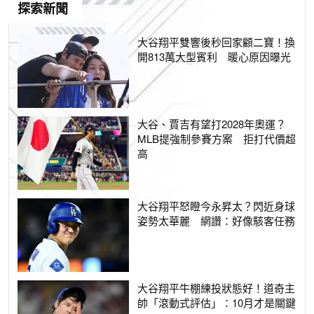
探索新聞
大谷翔平雙響後秒回家顧二寶！換
開813萬大型賓利 暖心原因曝光
大谷、賈吉有望打2028年奧運？
MLB提強制參賽方案 拒打代價超
高
大谷翔平怒瞪今永昇太？閃近身球
姿勢太華麗 網讚：好像駭客任務
大谷翔平牛棚練投狀態好！道奇主
帥「滾動式評估」：10月才是關鍵