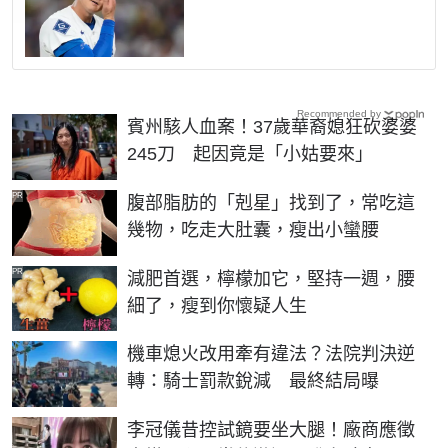
Recommended by
賓州駭人血案！37歲華裔媳狂砍婆婆
245刀 起因竟是「小姑要來」
PR
腹部脂肪的「剋星」找到了，常吃這
幾物，吃走大肚囊，瘦出小蠻腰
PR
減肥首選，檸檬加它，堅持一週，腰
細了，瘦到你懷疑人生
機車熄火改用牽有違法？法院判決逆
轉：騎士罰款銳減 最終結局曝
李冠儀昔控試鏡要坐大腿！廠商應徵