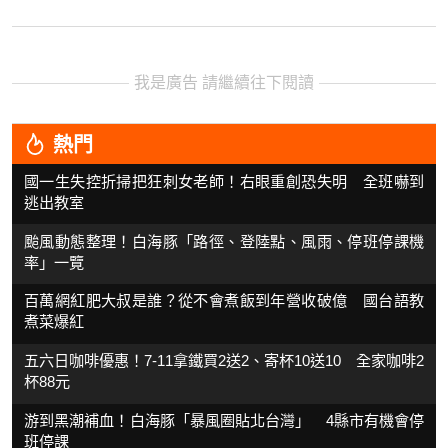
我是廣告 請繼續往下閱讀
熱門
國一生失控折掃把狂刺女老師！右眼重創恐失明 全班嚇到
逃出教室
颱風動態整理！白海豚「路徑、登陸點、風雨、停班停課機
率」一覽
百萬網紅肥大叔是誰？從不會煮飯到年營收破億 國台語教
煮菜爆紅
五六日咖啡優惠！7-11拿鐵買2送2、寄杯10送10 全家咖啡2
杯88元
游到黑潮補血！白海豚「暴風圈貼北台灣」 4縣市有機會停
班停課