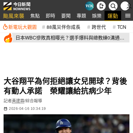
颱風來襲
運動
焦點
即時
要聞
專題
娛樂
全
新電玩大觀園
88風災伴你成長
跨世代
TCN
日本WBC慘敗真相曝光？選手爆料與總教練0溝通
連大谷翔平都吐槽
大谷翔平為何拒絕讓女兒開球？背後
有動人承諾 榮耀讓給抗病少年
記者
黃建霖
/綜合報導
2026-04-16 10:34:19