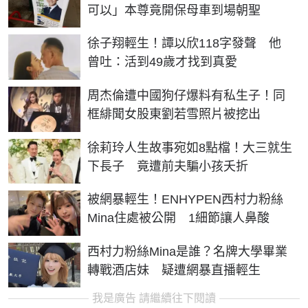
可以」本尊竟開保母車到場朝聖
徐子翔輕生！譚以欣118字發聲 他
曾吐：活到49歲才找到真愛
周杰倫遭中國狗仔爆料有私生子！同
框緋聞女股東劉若雪照片被挖出
徐莉玲人生故事宛如8點檔！大三就生
下長子 竟遭前夫騙小孩夭折
被網暴輕生！ENHYPEN西村力粉絲
Mina住處被公開 1細節讓人鼻酸
西村力粉絲Mina是誰？名牌大學畢業
轉戰酒店妹 疑遭網暴直播輕生
我是廣告 請繼續往下閱讀