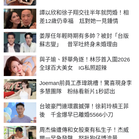
譚以欣和徐子翔交往半年就閃婚！相
差12歲仍幸福 尪對她一見鍾情
姜厚任年輕時期有多帥？被封「台版
蘇志燮」 昔罕吐終身未婚理由
與子瑜、舒華角逐！林莎首入圍2026
全球百大美女 IG私照超辣
Joeman前員工彥瑋跳槽！驚喜現身李
多慧團隊 粉絲看新片1秒認出
台玻豪門連環震撼彈！徐莉玲槓王菲
後 千金爆早已離婚5566小刀
周杰倫遭傳和女股東有私生子！杰威
爾一早急發聲 怒批狗仔博流量