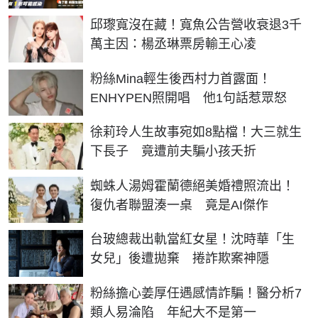
邱瓈寬沒在藏！寬魚公告營收衰退3千
萬主因：楊丞琳票房輸王心凌
粉絲Mina輕生後西村力首露面！
ENHYPEN照開唱 他1句話惹眾怒
徐莉玲人生故事宛如8點檔！大三就生
下長子 竟遭前夫騙小孩夭折
蜘蛛人湯姆霍蘭德絕美婚禮照流出！
復仇者聯盟湊一桌 竟是AI傑作
台玻總裁出軌當紅女星！沈時華「生
女兒」後遭拋棄 捲詐欺案神隱
粉絲擔心姜厚任遇感情詐騙！醫分析7
類人易淪陷 年紀大不是第一