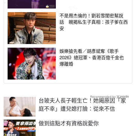
不是周杰倫的！劉若雪閨密幫說
話 親揭私生子真相：孩子爹在西
安
娛樂搶先看／胡彥斌奪《歌手
2026》總冠軍、香港百億千金也
爆離婚
Recommended by
台玻夫人長子輕生亡！她揭原因「家
庭不幸」遭兒媳打臉：從來不信
PR
做到這點才有資格說愛你