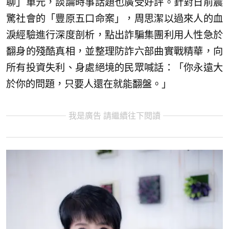
聊」單元，談論時事話題也廣受好評。針對日前震
驚社會的「豐原五口命案」，周思潔以過來人的血
淚經驗進行深度剖析，點出詐騙集團利用人性急於
翻身的殘酷真相，並整理防詐六部曲實戰精華，向
所有投資失利、身處絕境的民眾喊話：「你永遠大
於你的問題，只要人還在就能翻盤。」
我是廣告 請繼續往下閱讀