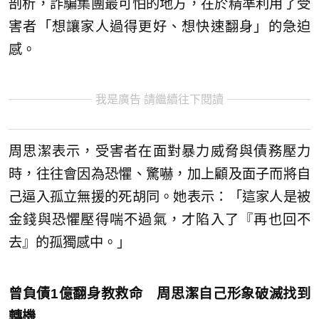
剖析，詐騙集團最可怕的地方，在於精準利用了受
害者「想讓家人過得更好、想快速翻身」的急迫
感。
我是廣告 請繼續往下閱讀
周思潔表示，受害者在面對暴力威脅與債務壓力
時，往往會因為恐懼、驚嚇，加上顧及面子而將自
己逼入孤立無援的死胡同。她表示：「這家人是被
金錢與恐懼壓得喘不過氣，才陷入了『再也回不
去』的孤獨感中。」
曾負債1億翻身教救命 周思潔自己形象破滅找到
轉機