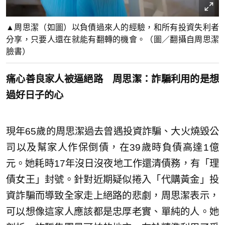
▲周思潔（如圖）以負債過來人的經驗，和所有投資失利者
分享，只要人還在就能有翻轉的機會。（圖／翻攝自周思潔
臉書）
痛心善良家人被逼絕路 周思潔：詐騙利用的是想
過好日子的心
現年65歲的周思潔過去曾遇投資詐騙、大火燒毀公
司以及幫家人作保倒債，在39歲時負債高達1億
元。她耗時17年沒日沒夜地工作還清債務，有「理
債女王」封號。針對近期疑似捲入「代購黃金」投
資詐騙而導致全家走上絕路的悲劇，周思潔表示，
可以想像這家人應該都是忠厚老實、單純的人。她