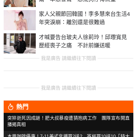
家人父親節回韓國！李多慧來台生活4
年突淚崩：離別還是很難過
才喊要告台玻夫人徐莉玲！邱瓈寬見
歷經喪子之痛 不計前嫌送暖
我是廣告 請繼續往下閱讀
我是廣告 請繼續往下閱讀
熱門
突猝逝死因成謎！肥大叔暴瘦遭猜抱病工作 團隊宣布開直
播揭真相
本周咖啡優惠！7-11美式拿鐵買2送2 寄杯買10送10「特大