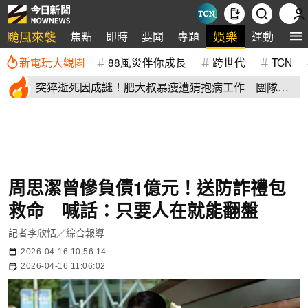
颱風來襲
娛樂
焦點
即時
要聞
專題
運動
全
新電玩大觀園
88風災伴你成長
跨世代
TCN
突猝逝死因成謎！肥大叔暴瘦遭猜抱病工作 團隊宣
布開直播揭真相
周思潔曾慘負債1億元！送防詐禮包
救命 喊話：只要人在就能翻盤
記者
李欣恬
／綜合報導
2026-04-16 10:56:14
2026-04-16 11:06:02