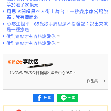
等於還了20億元
周思潔開唱黑衣人衝上舞台！一秒變康康當場脫
褲：我有備而來
心疼江祖平！65歲歌手周思潔不捨發聲：說出來就
是一種療癒
李欣恬
編輯記者
《NOWNEWS今日新聞》娛樂中心記者。
作品集
分享
分享