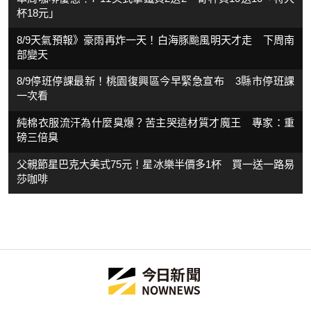
杯18元」
8/9天氣預報》豪雨再炸一天！白海豚颱風明天才走 下周南
部變天
8/9停班停課最新！桃園復興區今早緊急宣布 3縣市停班課
一次看
純棉衣服流汗為什麼臭爆？苦主哭這材質才魔王 專家：重
磅三倍臭
父親節星巴克大美式75元！星冰樂半價多1杯 買一送一路易
莎咖啡