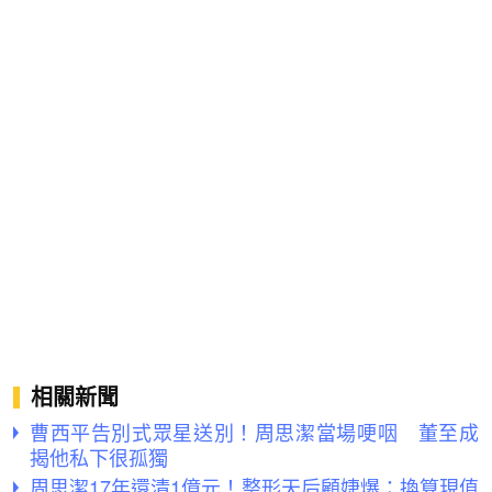
相關新聞
曹西平告別式眾星送別！周思潔當場哽咽 董至成
揭他私下很孤獨
周思潔17年還清1億元！整形天后顧婕爆：換算現值