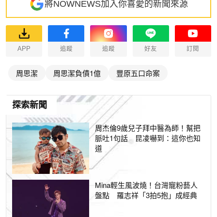
將NOWNEWS加入你喜愛的新聞來源
APP
追蹤
追蹤
好友
訂閱
周思潔
周思潔負債1億
豐原五口命案
探索新聞
周杰倫9歲兒子拜中醫為師！幫把
脈吐1句話 昆凌嚇到：這你也知
道
Mina輕生風波燒！台灣寵粉藝人
盤點 羅志祥「3拍5抱」成經典