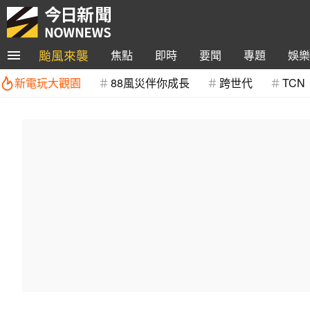
颱風來襲
焦點
即時
要聞
專題
娛樂
新電玩大觀園
88風災伴你成長
跨世代
TCN