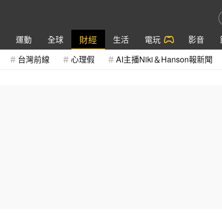
財經
運動
全球
生活
電玩
影音
台灣前線
心理假
AI主播Niki＆Hanson報新聞