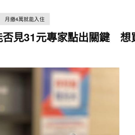
 月繳4萬就能入住
能否見31元專家點出關鍵 想