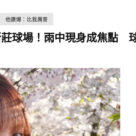
狂 他讚爆：比我厲害
新莊球場！雨中現身成焦點 