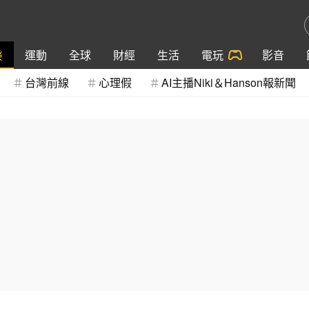
樂
運動
全球
財經
生活
電玩
影音
台灣前線
心理假
AI主播Niki＆Hanson報新聞