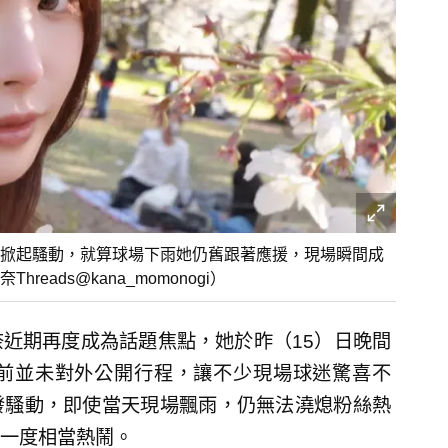
掀起騷動，就算球場下雨她仍舊跟著應援，現場瞬間成
ads@kana_momonogi）
近期再度成為話題焦點，她於昨（15）日晚間
前並未對外公開行程，讓不少現場球迷驚喜不
發騷動，即使當天現場飄雨，仍無法澆熄粉絲熱
一度相當熱鬧。