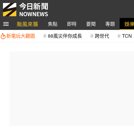
颱風來襲
娛
焦點
即時
要聞
專題
新電玩大觀園
88風災伴你成長
跨世代
TCN