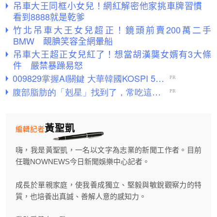
吊車大王同框小女兒！網紅解密他家挑車牌習慣
看到8888就是乾爹
竹北吊車大王女兒超正！鏡頭前賣200萬二手
BMW 靦腆笑容全網暈船
吊車大王超正女兒紅了！想當胡漢龑女婿有3大條
件 嚴禁暴躁易怒
黃聖凱
編輯記者
嗨，我是黃聖凱，一名以文字為志業的新聞工作者。目前
任職NOWNEWS今日新聞娛樂中心記者。
成長於單親家庭，使我養成獨立、堅毅與敏銳觀察力的特
質，也培養出真誠、善解人意的感知力。