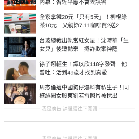
內幕：習近平應不會去謀害
全家拿鐵20元「只有5天」！柳橙綠
茶10元 父親節7-11咖啡買2送2
台玻總裁出軌當紅女星！沈時華「生
女兒」後遭拋棄 捲詐欺案神隱
徐子翔輕生！譚以欣118字發聲 他
曾吐：活到49歲才找到真愛
周杰倫遭中國狗仔爆料有私生子！同
框緋聞女股東劉若雪照片被挖出
我是廣告 請繼續往下閱讀
我是廣告 請繼續往下閱讀