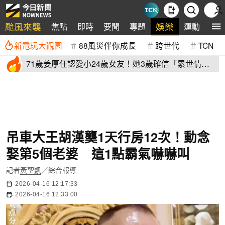
颱風來襲
娛樂
焦點
即時
要聞
專題
運動
全
新電玩大觀園
88風災伴你成長
跨世代
TCN
71歲姜厚任認愛小24歲女友！她3歲確信「累世情
緣」小一寫信示愛
吊車大王胡漢龑1天行房12次！動念
娶第5個老婆 這1點霸氣嚇嚇叫
記者
黃聖凱
／綜合報導
2026-04-16 12:17:33
2026-04-16 12:33:00