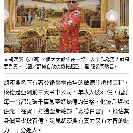
▲胡漢龑（如圖）4個太太都住在一起，表示作為男人就是
要負責。（圖／翻攝自啟德機械起重工程-股公司臉書）
胡漢龑名下有著登錄興櫃市場的啟德重機械工程，
啟德是亞洲前三大吊車公司，年收入破30億，裡頭
每一台都是破千萬甚至好幾億的價格，他還斥資40
億元，在寶山打造全新總部「啟德白宮」，推估其
身價至少破百億，足見胡漢龑有實力又有才智的魅
力，十分迷人。