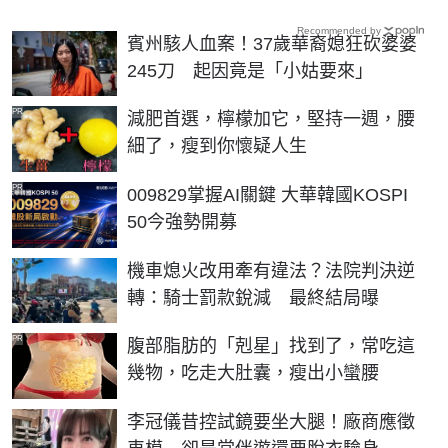
Recommended by
賓州駭人血案！37歲華裔媳狂砍婆婆
245刀 起因竟是「小姑要來」
PR
減肥首選，檸檬加它，堅持一週，腰
細了，瘦到你懷疑人生
PR
009829掌握AI關鍵 大華韓國KOSPI
50今強勢開募
機車熄火改用牽有違法？法院判決逆
轉：騎士罰款銳減 最終結局曝
PR
腹部脂肪的「剋星」找到了，常吃這
幾物，吃走大肚囊，瘦出小蠻腰
李冠儀昔控試鏡要坐大腿！廠商應徵