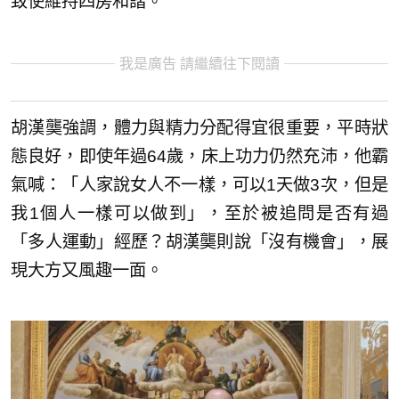
致使維持四房和諧。
我是廣告 請繼續往下閱讀
胡漢龑強調，體力與精力分配得宜很重要，平時狀
態良好，即使年過64歲，床上功力仍然充沛，他霸
氣喊：「人家說女人不一樣，可以1天做3次，但是
我1個人一樣可以做到」，至於被追問是否有過
「多人運動」經歷？胡漢龑則說「沒有機會」，展
現大方又風趣一面。