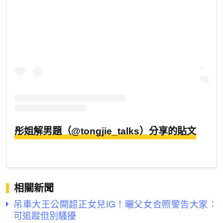
彤姐解男題（@tongjie_talks）分享的貼文
相關新聞
吊車大王公開超正女兒IG！曬父女合照警告大家：
可追蹤但別騷擾