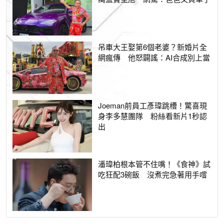
吊車大王娶第6個老婆？新婚片全
網瘋傳 他怒闢謠：AI合成別上當
Joeman前員工彥瑋跳槽！驚喜現
身李多慧團隊 粉絲看新片1秒認
出
潘瑋柏根本管不住嘴！《食神》試
吃狂配3碗飯 沒煮完急著用手嚐