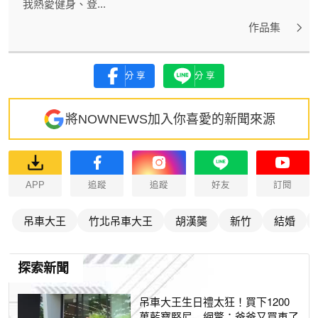
我熱愛健身、登...
作品集
分享
分享
將NOWNEWS加入你喜愛的新聞來源
APP
追蹤
追蹤
好友
訂閱
吊車大王
竹北吊車大王
胡漢龑
新竹
結婚
探索新聞
吊車大王生日禮太狂！買下1200
萬藍寶堅尼 網驚：爸爸又買車了