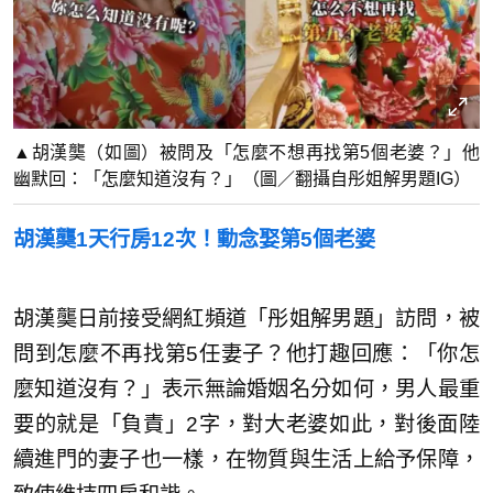
▲胡漢龑（如圖）被問及「怎麼不想再找第5個老婆？」他
幽默回：「怎麼知道沒有？」（圖／翻攝自彤姐解男題IG）
胡漢龑1天行房12次！動念娶第5個老婆
胡漢龑日前接受網紅頻道「彤姐解男題」訪問，被
問到怎麼不再找第5任妻子？他打趣回應：「你怎
麼知道沒有？」表示無論婚姻名分如何，男人最重
要的就是「負責」2字，對大老婆如此，對後面陸
續進門的妻子也一樣，在物質與生活上給予保障，