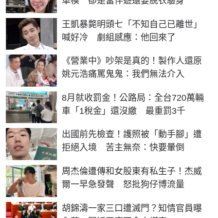
車模 卻是當伴遊還要脫衣驗身
王凱暴斃明頭七「不知自己已離世」
喊好冷 劇組感應：他回來了
《營業中》吵架是真的！製作人還原
姚元浩痛罵鬼鬼：我們無法介入
8月就收罰金！公路局：全台720萬輛
車「1稅金」還沒繳 最重罰3千
出國前先檢查！護照被「動手腳」遭
拒絕入境 苦主無奈：快要暈倒
周杰倫遭傳和女股東有私生子！杰威
爾一早急發聲 怒批狗仔博流量
胡錦濤一家三口遭滅門？知情官員曝