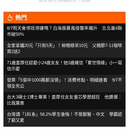
熱門
8/7明天會停班停課嗎？白海豚暴風侵襲率飆升 北北基6縣
市破50%
全家拿鐵20元「只有5天」！柳橙綠茶10元 父親節7-11咖啡
買2送2
71歲姜厚任認愛小24歲女友！她3歲確信「累世情緣」小一寫
信示愛
發票「5張中1000萬都沒領」！消費地點、明細速看 9/7不
領全充公
台大3碩士1博士畢業！姜厚任女友童芯學歷超狂 他讚爆：
比我厲害
台灣讀「1科系」56.2%學生後悔！不是獸醫、中文 學霸認
了窮又累