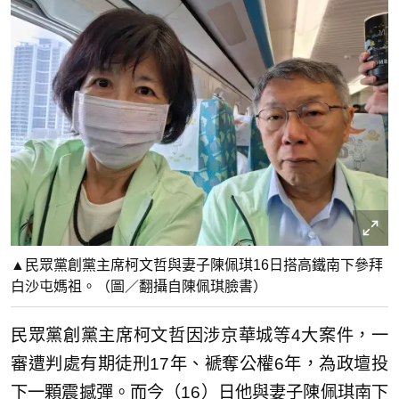
▲民眾黨創黨主席柯文哲與妻子陳佩琪16日搭高鐵南下參拜
白沙屯媽祖。（圖／翻攝自陳佩琪臉書）
民眾黨創黨主席柯文哲因涉京華城等4大案件，一
審遭判處有期徒刑17年、褫奪公權6年，為政壇投
下一顆震撼彈。而今（16）日他與妻子陳佩琪南下