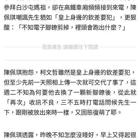
參拜白沙屯媽祖，卻在高鐵車廂頻頻接到來電，陳
佩琪嘲諷先生猶如「皇上身邊的欽差要犯」，更狠
酸：「不知電子腳鐐剪掉，裡頭會跑出什麼？」
我是廣告 請繼續往下閱讀
陳佩琪抱怨，柯文哲雖然是皇上身邊的欽差要犯，
但至少先前一天照相上傳一次就可交代了事了，這
週二不知為何要他去換了一顆新腳鐐後，從此就
「再次」收訊不良，三不五時打電話問候先生一
下，跟剛被放出來時一樣，又固態復萌了耶。
陳佩琪透露，昨晚不知怎麼沒睡好，早上又得起很