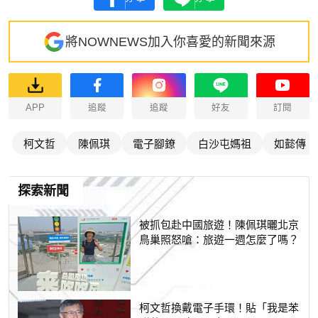
將NOWNEWS加入你喜愛的新聞來源
APP
追蹤
追蹤
好友
訂閱
柯文哲
陳佩琪
電子腳鐐
白沙屯媽祖
如懿傳
探索新聞
被抓包赴中國旅遊！陳佩琪曬北京
鳥巢照怒嗆：旅遊一週怎麼了嗎？
柯文哲換戴電子手環！貼「我是苯