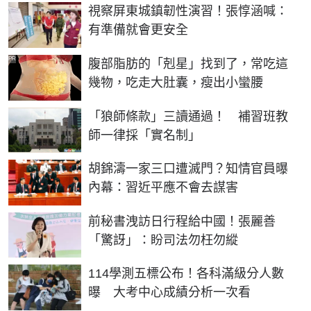
視察屏東城鎮韌性演習！張惇涵喊：
有準備就會更安全
PR
腹部脂肪的「剋星」找到了，常吃這
幾物，吃走大肚囊，瘦出小蠻腰
「狼師條款」三讀通過！ 補習班教
師一律採「實名制」
胡錦濤一家三口遭滅門？知情官員曝
內幕：習近平應不會去謀害
前秘書洩訪日行程給中國！張麗善
「驚訝」：盼司法勿枉勿縱
114學測五標公布！各科滿級分人數
曝 大考中心成績分析一次看