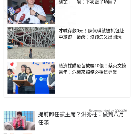
駢芘」 嗆：下次電子項圈？
才喊存款0元！陳佩琪就被抓包赴
中旅遊 遭酸：沒錢怎又出國玩
慈濟採購疫苗被騙10億！蔡英文憶
當年：危機來臨務必相信專業
Recommended by
提前卸任黨主席？洪秀柱：做到八月
任滿