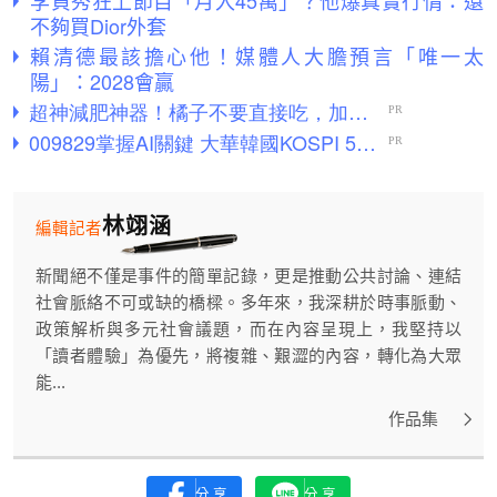
李貞秀狂上節目「月入45萬」？他爆真實行情：還
不夠買Dior外套
賴清德最該擔心他！媒體人大膽預言「唯一太
陽」：2028會贏
林翊涵
編輯記者
新聞絕不僅是事件的簡單記錄，更是推動公共討論、連結
社會脈絡不可或缺的橋樑。多年來，我深耕於時事脈動、
政策解析與多元社會議題，而在內容呈現上，我堅持以
「讀者體驗」為優先，將複雜、艱澀的內容，轉化為大眾
能...
作品集
分享
分享