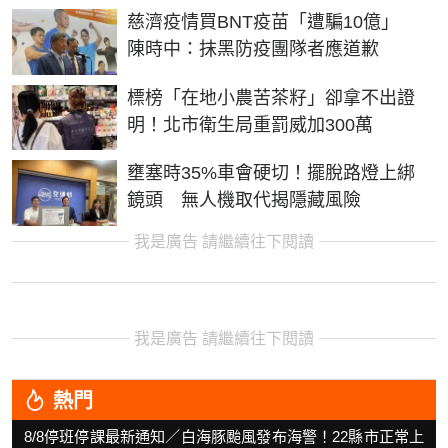
慈濟疫情買BNT疫苗「遭騙10億」
陳時中：抹黑防疫團隊者應道歉
標榜「在地小農苦茶籽」卻拿不出證
明！北市衛生局重罰威加300萬
壅塞時35%車會硬切！擺脫路燈上綁
鏡頭 無人機取代揭隱藏風險
我是廣告 請繼續往下閱讀
我是廣告 請繼續往下閱讀
熱門
8/8停班停課最新通知／白海豚颱風發布海警！22縣市正常上