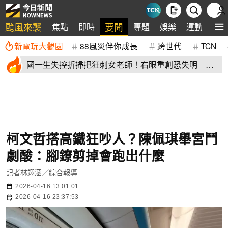
颱風來襲
要聞
焦點
即時
專題
娛樂
運動
全
新電玩大觀園
88風災伴你成長
跨世代
TCN
國一生失控折掃把狂刺女老師！右眼重創恐失明 全
班嚇到逃出教室
柯文哲搭高鐵狂吵人？陳佩琪舉宮鬥
劇酸：腳鐐剪掉會跑出什麼
記者
林翊涵
／綜合報導
2026-04-16 13:01:01
2026-04-16 23:37:53