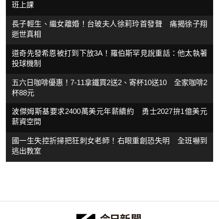
班上課
長子輕生、繼女離婚！台玻夫人徐莉玲首發聲 痛揭徐子翔
逝世真相
道奇先發希恩被打到下放3A！羅伯斯罕見說重話：他太執著
投球機制
五六日咖啡優惠！7-11拿鐵買2送2、寄杯10送10 全家咖啡2
杯88元
波傑姆斯基要求2400萬美元年薪續約 勇士2027拚1億美元
薪資空間
國一生失控折掃把狂刺女老師！右眼重創恐失明 全班嚇到
逃出教室