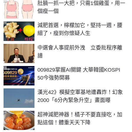
PR
肚腩一抓一大把，只需1個雞蛋，用一
個瘦一個
PR
減肥首選，檸檬加它，堅持一週，腰
細了，瘦到你懷疑人生
中選會人事提前外洩 立委批程序離
譜
PR
009829掌握AI關鍵 大華韓國KOSPI
50今強勢開募
漢光42》模擬空軍基地遭轟炸！幻象
2000「6分內緊急升空」畫面曝
PR
超神減肥神器！橘子不要直接吃，加
點這個！體重天天下降