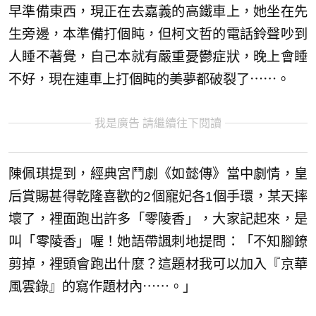
早準備東西，現正在去嘉義的高鐵車上，她坐在先
生旁邊，本準備打個盹，但柯文哲的電話鈴聲吵到
人睡不著覺，自己本就有嚴重憂鬱症狀，晚上會睡
不好，現在連車上打個盹的美夢都破裂了⋯⋯。
我是廣告 請繼續往下閱讀
陳佩琪提到，經典宮鬥劇《如懿傳》當中劇情，皇
后賞賜甚得乾隆喜歡的2個寵妃各1個手環，某天摔
壞了，裡面跑出許多「零陵香」，大家記起來，是
叫「零陵香」喔！她語帶諷刺地提問：「不知腳鐐
剪掉，裡頭會跑出什麼？這題材我可以加入『京華
風雲錄』的寫作題材內⋯⋯。」