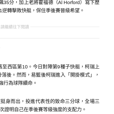
狂飆35分，加上老將霍福德（Al Horford）寫下歷
21逆轉擊敗快艇，保住季後賽晉級希望。
 請繼續往下閱讀
落至西區第10。今日對陣第9種子快艇，柯瑞上
分落後。然而，易籃後柯瑞進入「開掛模式」，
，強行為球隊續命。
度挺身而出，投進代表性的致命三分球，全場三
再次證明自己在季後賽等級強度的支配力。