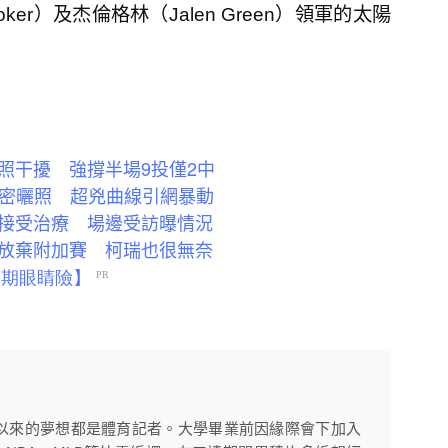
ker）及杰倫格林（Jalen Green）領軍的太陽
照干擾 強撐半場9投僅2中
」親密曬照 超兇曲線引網暴動
接受治療 場邊受訪曝情況
放棄附加賽 柯瑞也很無奈
以來的夢想都是體育記者。大學畢業前因緣際會下加入