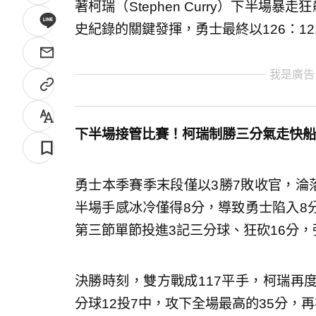
著柯瑞（Stephen Curry）下半場暴走
史紀錄的關鍵發揮，勇士最終以126：1
我是廣告
下半場接管比賽！柯瑞制勝三分氣走快船
勇士本季賽季末段僅以3勝7敗收官，淪
半場手感冰冷僅得8分，導致勇士陷入8
第三節單節投進3記三分球、狂砍16分
決勝時刻，雙方戰成117平手，柯瑞再
分球12投7中，攻下全場最高的35分，