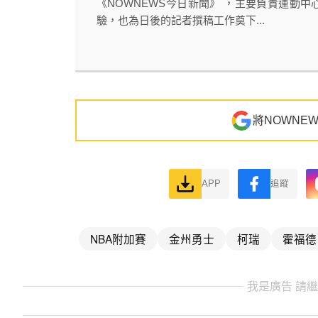
《NOWNEWS今日新聞》 ，主要負責運動中
驗，也為日後的記者撰稿工作奠下...
將NOWNE
APP
追蹤
NBA附加賽
金州勇士
柯瑞
霍福德
我是廣告 請