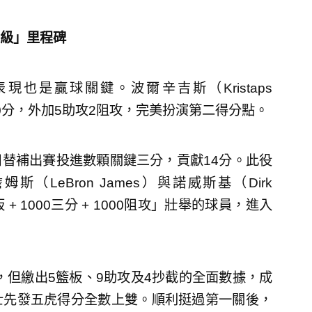
級」里程碑
也是贏球關鍵。波爾辛吉斯（Kristaps
砍下20分，外加5助攻2阻攻，完美扮演第二得分點。
替補出賽投進數顆關鍵三分，貢獻14分。此役
LeBron James）與諾威斯基（Dirk
板 + 1000三分 + 1000阻攻」壯舉的球員，進入
得7分，但繳出5籃板、9助攻及4抄截的全面數據，成
士先發五虎得分全數上雙。順利挺過第一關後，