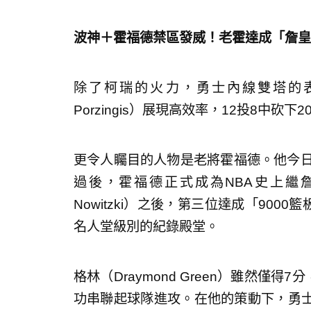
波神＋霍福德禁區發威！老霍達成「詹皇
除了柯瑞的火力，勇士內線雙塔的表現
Porzingis）展現高效率，12投8中
更令人矚目的人物是老將霍福德。他今日
過後，霍福德正式成為NBA史上繼詹姆斯（
Nowitzki）之後，第三位達成「9000籃
名人堂級別的紀錄殿堂。
格林（Draymond Green）雖然僅
功串聯起球隊進攻。在他的策動下，勇