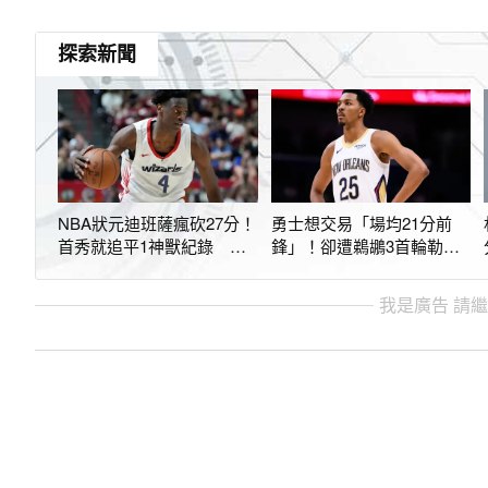
探索新聞
NBA狀元迪班薩瘋砍27分！
勇士想交易「場均21分前
首秀就追平1神獸紀錄 突
鋒」！卻遭鵜鶘3首輪勒
傷退嚇壞巫師
索 美媒透露細節
我是廣告 請