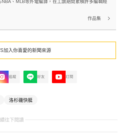
心NBA、MLB等外電編譯，在工讀期間累積許多編輯經
作品集
WS加入你喜愛的新聞來源
追蹤
好友
訂閱
洛杉磯快艇
繼續往下閱讀