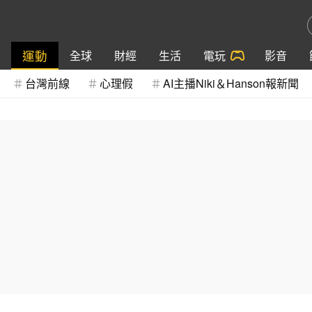
運動
全球
財經
生活
電玩
影音
台灣前線
心理假
AI主播Niki＆Hanson報新聞