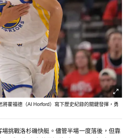
上老將霍福德（Al Horford）寫下歷史紀錄的關鍵發揮，勇
）
客場挑戰洛杉磯快艇。儘管半場一度落後，但靠