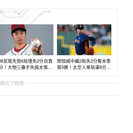
林昱珉先發6局僅失2分自責
鄧愷威中繼2局失2分奪本季
分！大物三壘手失誤太傷
第5勝！太空人單局灌8分
吞本季第8敗
9：5逆轉白襪
繼續往下閱讀