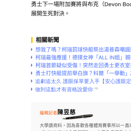
勇士下一場附加賽將與布克（Devon Boo
展開生死對決。
相關新聞
想我了嗎？柯瑞罰球快艇祭出湯普森嘲諷
柯瑞最強應援！德撲女神「ALL IN姐
柯瑞首節疑似受傷！突然走回勇士更衣室
勇士打快艇提前舉白旗？科爾「一舉動」
陳昱慈
編輯記者
大學讀商科，因為喜歡各種體育賽事所以一直