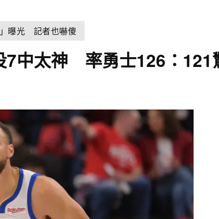
」曝光 記者也嚇傻
投7中太神 率勇士126：12