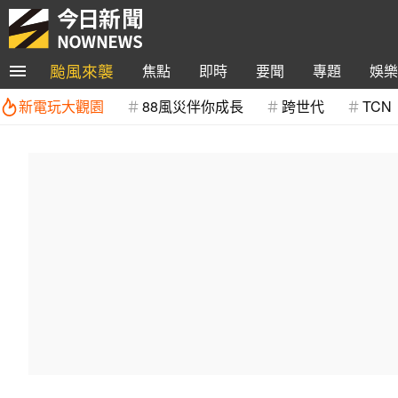
颱風來襲
焦點
即時
要聞
專題
娛樂
新電玩大觀園
88風災伴你成長
跨世代
TCN