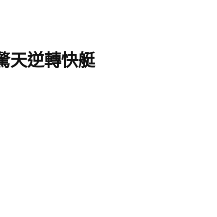
1驚天逆轉快艇