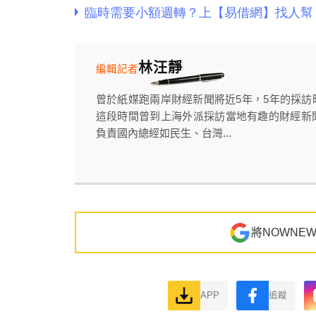
林汪靜
編輯記者
曾於紙媒跑兩岸財經新聞將近5年，5年的採
這段時間曾到上海外派採訪當地有趣的財經新
負責國內總經如民生、台灣...
將NOWNE
APP
追蹤