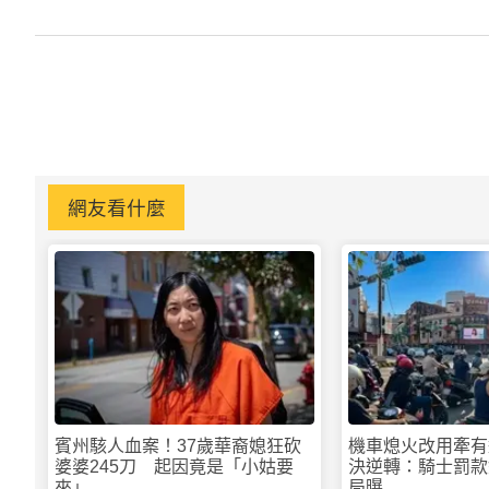
網友看什麼
賓州駭人血案！37歲華裔媳狂砍
機車熄火改用牽有
婆婆245刀 起因竟是「小姑要
決逆轉：騎士罰款
來」
局曝