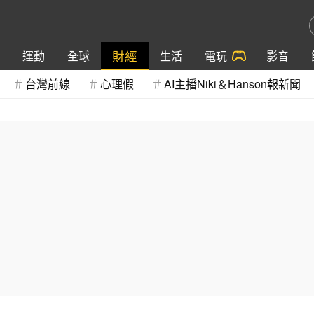
財經
運動
全球
生活
電玩
影音
台灣前線
心理假
AI主播Niki＆Hanson報新聞