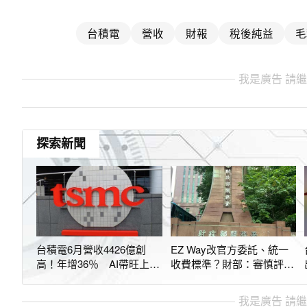
台積電
營收
財報
稅後純益
毛
我是廣告 請
探索新聞
台積電6月營收4426億創
EZ Way改官方委託、統一
高！年增36％ AI帶旺上半
收費標準？財部：審慎評估
年業績
3個月內提報告
我是廣告 請