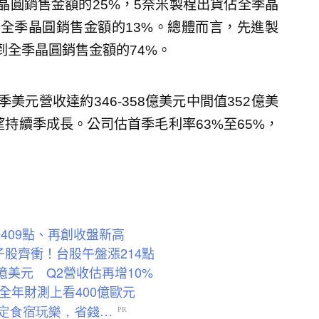
晶圓銷售金額的25%，5奈米製程出貨佔全季晶
佔全季晶圓銷售金額的13%。總體而言，先進製
到全季晶圓銷售金額的74%。
元營收達約346-358億美元中間值352億美
望持續季成長。公司估首季毛利率63%至65%，
409點、再創收盤新高
股齊衝！台股午盤漲214點
億美元 Q2營收估再增10%
全年財測上看400億歐元