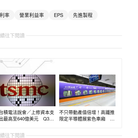
利率
營業利益率
EPS
先進製程
繼續往下閱讀
台積電法說會／上修資本支
不只帶動產值倍增！高鐵推
出最高至640億美元 Q3營
限定半導體展紫色車廂 新
收估再增12%
竹站還能領證
繼續往下閱讀