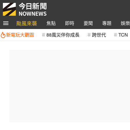
颱風來襲
焦點
即時
要聞
專題
娛樂
新電玩大觀園
88風災伴你成長
跨世代
TCN