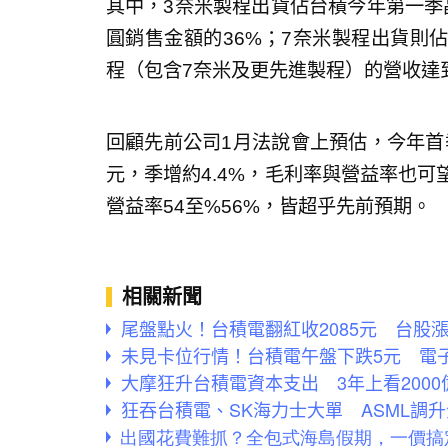
其中，3奈米製程出貨佔台積今年第一季
圓銷售金額的36%；7奈米製程出貨則
程（包含7奈米及更先進製程）的營收達
回顧先前公司1月法說會上預估，今年首季美
元，季增約4.4%，毛利率與營益率也可
營益率54至%56%，皆超乎先前預期。
相關新聞
尾盤點火！台積電翻紅收2085元 台股漲
未見卡位行情！台積電午盤下跌5元 電子
大摩狂升台積電資本支出 3年上看2000
狂吞台積電、SK海力士大單 ASML調升