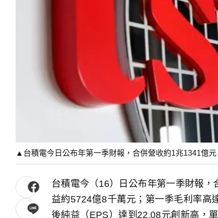
▲台積電今日公布年第一季財報，合併營收約1兆1341億元
台積電今（16）日公布年第一季財報，合併
益約5724億8千萬元；第一季毛利率高達
後純益（EPS）達到22.08元創新高