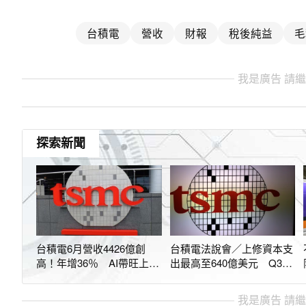
台積電
營收
財報
稅後純益
毛
我是廣告 請
探索新聞
台積電6月營收4426億創
台積電法說會／上修資本支
高！年增36％ AI帶旺上半
出最高至640億美元 Q3營
年業績
收估再增12%
我是廣告 請