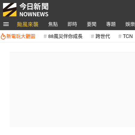
颱風來襲
焦點
即時
要聞
專題
娛樂
新電玩大觀園
88風災伴你成長
跨世代
TCN