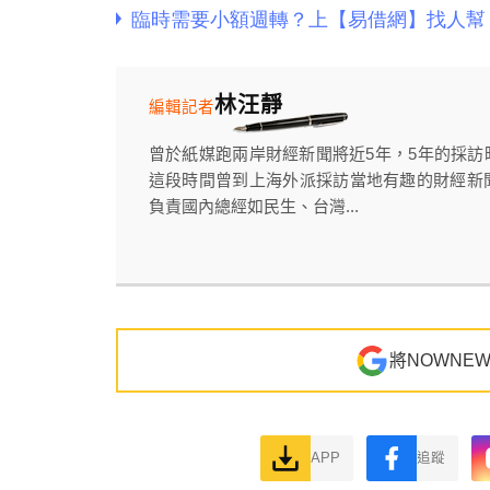
林汪靜
編輯記者
曾於紙媒跑兩岸財經新聞將近5年，5年的採
這段時間曾到上海外派採訪當地有趣的財經新
負責國內總經如民生、台灣...
將NOWNE
APP
追蹤