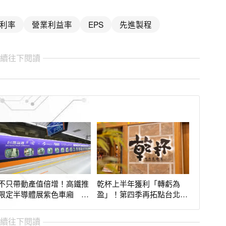
利率
營業利益率
EPS
先進製程
繼續往下閱讀
不只帶動產值倍增！高鐵推
乾杯上半年獲利「轉虧為
限定半導體展紫色車廂 新
盈」！第四季再拓點台北南
竹站還能領證
西、永康街
繼續往下閱讀