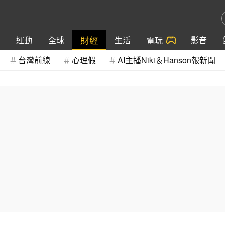
財經
運動
全球
生活
電玩
影音
台灣前線
心理假
AI主播Niki＆Hanson報新聞