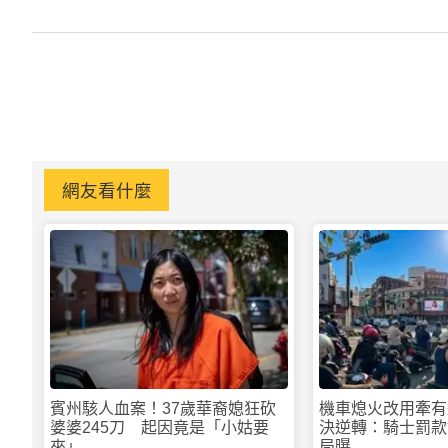
網友看什麼
賓州駭人血案！37歲華裔媳狂砍
機車熄火改用牽有
婆婆245刀 起因竟是「小姑要
決逆轉：騎士罰款
來」
局曝