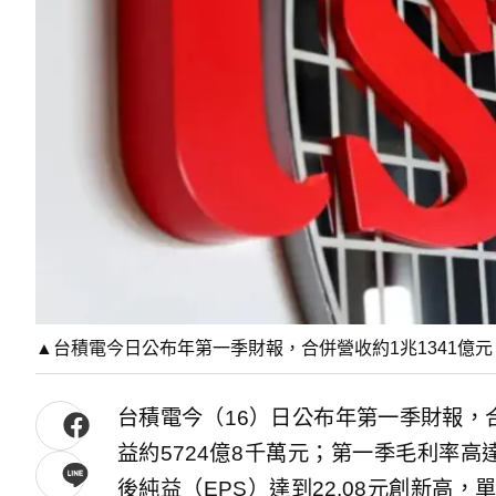
▲台積電今日公布年第一季財報，合併營收約1兆1341億元
台積電今（16）日公布年第一季財報，合併
益約5724億8千萬元；第一季毛利率高達
後純益（EPS）達到22.08元創新高