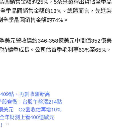
晶圓銷售金額的25%，5奈米製程出貨佔全季晶
佔全季晶圓銷售金額的13%。總體而言，先進製
到全季晶圓銷售金額的74%。
元營收達約346-358億美元中間值352億美
望持續季成長。公司估首季毛利率63%至65%，
409點、再創收盤新高
股齊衝！台股午盤漲214點
億美元 Q2營收估再增10%
全年財測上看400億歐元