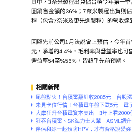
其中，3奈米製程出貨佔台積今年第一季
圓銷售金額的36%；7奈米製程出貨則
程（包含7奈米及更先進製程）的營收達
回顧先前公司1月法說會上預估，今年首季美
元，季增約4.4%，毛利率與營益率也可
營益率54至%56%，皆超乎先前預期。
相關新聞
尾盤點火！台積電翻紅收2085元 台股漲
未見卡位行情！台積電午盤下跌5元 電子
大摩狂升台積電資本支出 3年上看2000
狂吞台積電、SK海力士大單 ASML調升