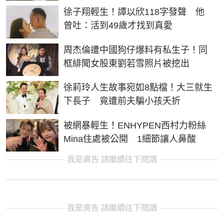
徐子翔輕生！譚以欣118字發聲 他
曾吐：活到49歲才找到真愛
周杰倫遭中國狗仔爆料有私生子！同
框緋聞女股東劉若雪照片被挖出
徐莉玲人生故事宛如8點檔！大三就生
下長子 竟遭前夫騙小孩夭折
被網暴輕生！ENHYPEN西村力粉絲
Mina住處被公開 1細節讓人鼻酸
我是廣告 請繼續往下閱讀
我是廣告 請繼續往下閱讀