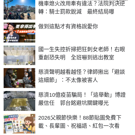
機車熄火改用牽有違法？法院判決逆
轉：騎士罰款銳減 最終結局曝
PR
做到這點才有資格說愛你
國一生失控折掃把狂刺女老師！右眼
重創恐失明 全班嚇到逃出教室
慈濟聲明越看越怪？律師揪出「避談
這細節」：不太像被害人
慈濟10億疫苗騙局！「這舉動」博證
嚴信任 郭台銘避坑關鍵曝光
2026父親節快樂！88節貼圖免費下
載、長輩圖、祝福語、紅包一次看