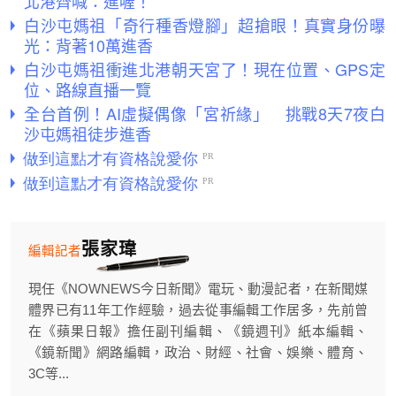
北港齊喊：進喔！
白沙屯媽祖「奇行種香燈腳」超搶眼！真實身份曝
光：背著10萬進香
白沙屯媽祖衝進北港朝天宮了！現在位置、GPS定
位、路線直播一覽
全台首例！AI虛擬偶像「宮祈緣」 挑戰8天7夜白
沙屯媽祖徒步進香
張家瑋
編輯記者
現任《NOWNEWS今日新聞》電玩、動漫記者，在新聞媒
體界已有11年工作經驗，過去從事編輯工作居多，先前曾
在《蘋果日報》擔任副刊編輯、《鏡週刊》紙本編輯、
《鏡新聞》網路編輯，政治、財經、社會、娛樂、體育、
3C等...