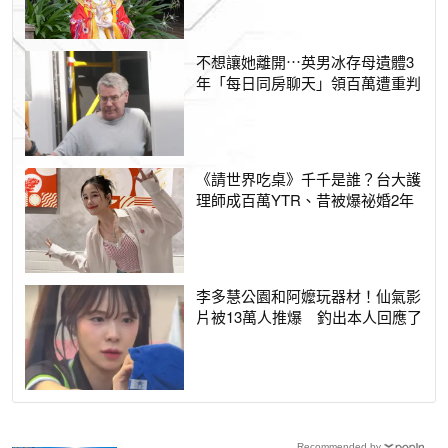
不想讓她離開⋯英男冰存母遺體3
年「每日同房聊天」領百萬遭重判
《請世界吃桌》千千是誰？台大護
理師成百萬YTR、昔被爆祕婚2年
李多慧公園和阿嬤玩器材！仙氣影
片被13萬人推爆 釣出本人回應了
Recommended by