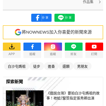
作品集
分享
分享
將NOWNEWS加入你喜愛的新聞來源
APP
追蹤
追蹤
好友
訂閱
白沙屯媽祖
徒步
進香
還願
男朋友
探索新聞
《戲說台灣》要拍白沙屯媽祖的故
事！祂給7聖筊指定張秀卿出演