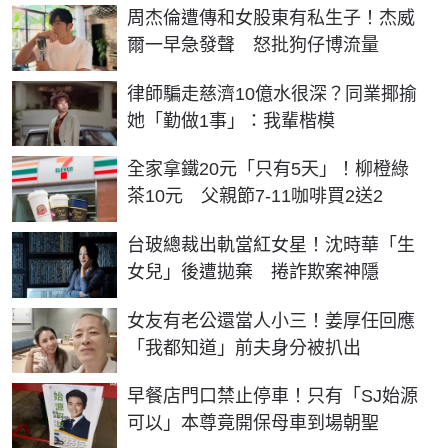
周杰倫遭傳和女股東有私生子！杰威
爾一早急發聲 怒批狗仔博流量
律師騙走慈濟10億水很深？同業揶揄
她「勤做1事」：我輩楷模
全家拿鐵20元「只有5天」！柳橙綠
茶10元 父親節7-11咖啡買2送2
台玻總裁出軌當紅女星！沈時華「生
女兒」後遭拋棄 捲詐欺案神隱
女友有老公還當人小三！姜厚任回應
「我都知道」前夫身分被扒出
早餐店門口禁止停車！只有「SJ始源
可以」本尊竟開保母車到場朝聖