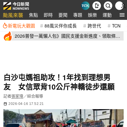
颱風來襲
焦點
即時
要聞
專題
娛樂
運動
全球
新電玩大觀園
88風災伴你成長
跨世代
TCN
2026普發一萬懶人包》國民支援金新進度、領取條
件、地方加碼速看
白沙屯媽祖助攻！1年找到理想男
友 女信眾背10公斤神轎徒步還願
記者
張家瑋
／綜合報導
2026-04-16 17:52:21