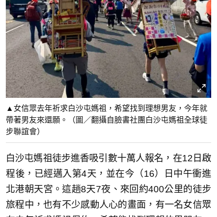
▲女信眾去年祈求白沙屯媽祖，希望找到理想男友，今年就
帶著男友來還願。（圖／翻攝自臉書社團白沙屯媽祖全球徒
步聯誼會）
白沙屯媽祖徒步進香吸引數十萬人報名，在12日啟
程後，已經邁入第4天，並在今（16）日中午衝進
北港朝天宮。這趟8天7夜、來回約400公里的徒步
旅程中，也有不少感動人心的畫面，有一名女信眾