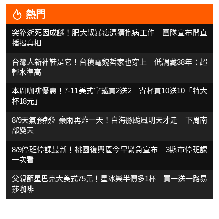
熱門
突猝逝死因成謎！肥大叔暴瘦遭猜抱病工作 團隊宣布開直
播揭真相
台灣人新神鞋是它！台積電魏哲家也穿上 低調藏38年：超
輕水準高
本周咖啡優惠！7-11美式拿鐵買2送2 寄杯買10送10「特大
杯18元」
8/9天氣預報》豪雨再炸一天！白海豚颱風明天才走 下周南
部變天
8/9停班停課最新！桃園復興區今早緊急宣布 3縣市停班課
一次看
父親節星巴克大美式75元！星冰樂半價多1杯 買一送一路易
莎咖啡