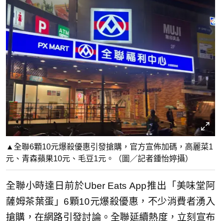
▲全聯6顆10元爆殺優惠引發搶購，官方宣佈加碼，高麗菜1
元、青森蘋果10元、毛豆1元。（圖／記者鍾怡婷攝）
全聯小時達日前於Uber Eats App推出「美味堂阿
薩姆茶葉蛋」6顆10元爆殺優惠，不少消費者湧入
搶購，在網路引發討論。全聯延續熱度，立刻宣布