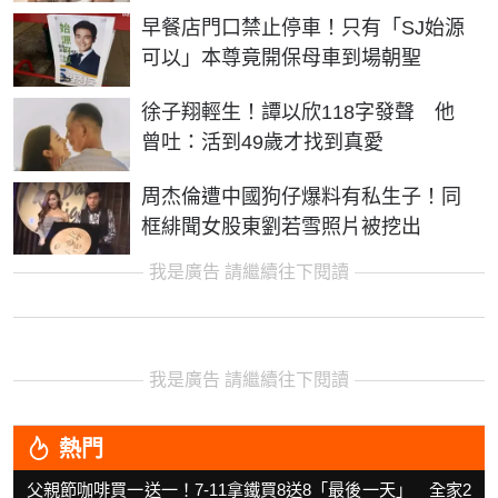
早餐店門口禁止停車！只有「SJ始源
可以」本尊竟開保母車到場朝聖
徐子翔輕生！譚以欣118字發聲 他
曾吐：活到49歲才找到真愛
周杰倫遭中國狗仔爆料有私生子！同
框緋聞女股東劉若雪照片被挖出
我是廣告 請繼續往下閱讀
我是廣告 請繼續往下閱讀
熱門
父親節咖啡買一送一！7-11拿鐵買8送8「最後一天」 全家2