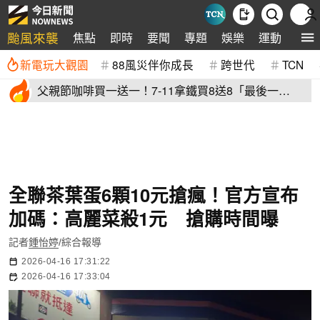
颱風來襲
焦點
即時
要聞
專題
娛樂
運動
全球
新電玩大觀園
88風災伴你成長
跨世代
TCN
父親節咖啡買一送一！7-11拿鐵買8送8「最後一
天」 全家2杯88元
全聯茶葉蛋6顆10元搶瘋！官方宣布
加碼：高麗菜殺1元 搶購時間曝
記者
鍾怡婷
/綜合報導
2026-04-16 17:31:22
2026-04-16 17:33:04