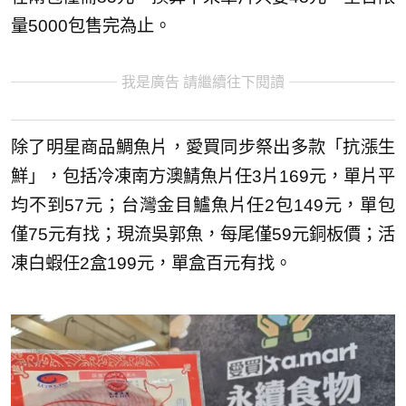
量5000包售完為止。
我是廣告 請繼續往下閱讀
除了明星商品鯛魚片，愛買同步祭出多款「抗漲生
鮮」，包括冷凍南方澳鯖魚片任3片169元，單片平
均不到57元；台灣金目鱸魚片任2包149元，單包
僅75元有找；現流吳郭魚，每尾僅59元銅板價；活
凍白蝦任2盒199元，單盒百元有找。