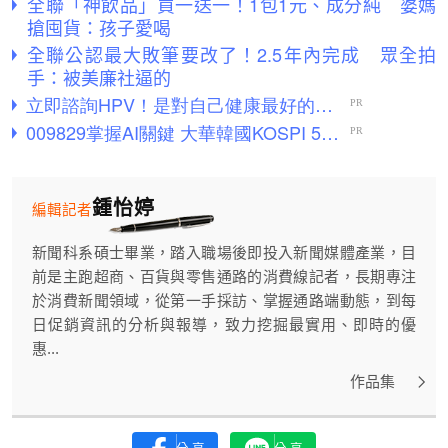
全聯「神飲品」買一送一！1包1元、成分純 婆媽
搶囤貨：孩子愛喝
全聯公認最大敗筆要改了！2.5年內完成 眾全拍
手：被美廉社逼的
鍾怡婷
編輯記者
新聞科系碩士畢業，踏入職場後即投入新聞媒體產業，目
前是主跑超商、百貨與零售通路的消費線記者，長期專注
於消費新聞領域，從第一手採訪、掌握通路端動態，到每
日促銷資訊的分析與報導，致力挖掘最實用、即時的優
惠...
作品集