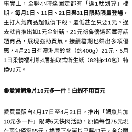
事實上，全聯小時達固定都有「逢1就划算」檔
期，
每月1日、11日、21日與31日限時限量登場
，
主打人氣商品超低價下殺，最低甚至只要1元。過
去就曾推出如1元金針菇、21元祕魯優選藍莓等話
題商品，展現強勁買氣。接續檔期也祭出多項優
惠，4月21日有澳洲馬鈴薯（約400g）21元、5月
1日柔情福利熊4層抽取式衛生紙（82抽x10包）特
價99元。
🟡愛買鯛魚片10元多一件！白蝦不用百元
愛買量販自4月17日至4月21日，推出「鯛魚片加
10元多一件」限時5天快閃活動，原價每包75元現
在兩包僅需85元，換算下來單片只要43元，全台限