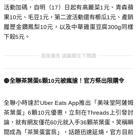
活動加碼，自明（17）日起有高麗菜1元、青森蘋
果10元、毛豆1元，第二波活動還有櫛瓜1元、產銷
履歷金鑽鳳梨10元，以及中華雞蛋豆腐300g同樣
下殺5元。
我是廣告 請繼續往下閱讀
🟡全聯茶葉蛋6顆10元被瘋搶！官方祭出限購令
全聯小時達於Uber Eats App推出「美味堂阿薩姆
茶葉蛋」6顆10元優惠，立刻在Threads上引發討
論，就有網友僅花60元就入手36顆茶葉蛋，笑稱瞬
間成為「茶葉蛋富翁」，話題迅速延燒，官方目前