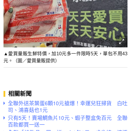
▲愛買量販生鮮特價，加10元多一件限時5天，單包不用43
元。（圖／愛買量販提供）
相關新聞
全聯外送茶葉蛋6顆10元搶爆！幸運兒狂掃貨 白吐
司、鴻喜菇也1元
只有5天！賣場鯛魚片10元、蝦子整盒免百元 全聯
百款都買一送一