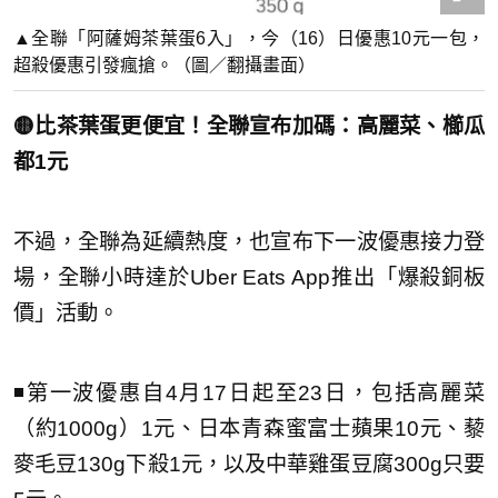
▲全聯「阿薩姆茶葉蛋6入」，今（16）日優惠10元一包，
超殺優惠引發瘋搶。（圖／翻攝畫面）
🟡比茶葉蛋更便宜！全聯宣布加碼：高麗菜、櫛瓜
都1元
不過，全聯為延續熱度，也宣布下一波優惠接力登
場，全聯小時達於Uber Eats App推出「爆殺銅板
價」活動。
◾第一波優惠自4月17日起至23日，包括高麗菜
（約1000g）1元、日本青森蜜富士蘋果10元、藜
麥毛豆130g下殺1元，以及中華雞蛋豆腐300g只要