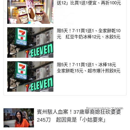
送12」比買1送1便宜、再折100元
限5天！7-11買1送1、全家餅乾10
元 紅豆牛奶冰棒12元、水餃5元
限5天！7-11買1送1、冰棒18元
全家餅乾15元、超市爆汁煎餃8元
Recommended by
賓州駭人血案！37歲華裔媳狂砍婆婆
245刀 起因竟是「小姑要來」