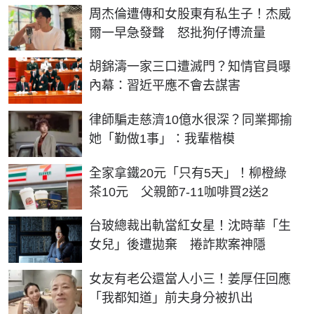
周杰倫遭傳和女股東有私生子！杰威
爾一早急發聲 怒批狗仔博流量
胡錦濤一家三口遭滅門？知情官員曝
內幕：習近平應不會去謀害
律師騙走慈濟10億水很深？同業揶揄
她「勤做1事」：我輩楷模
全家拿鐵20元「只有5天」！柳橙綠
茶10元 父親節7-11咖啡買2送2
台玻總裁出軌當紅女星！沈時華「生
女兒」後遭拋棄 捲詐欺案神隱
女友有老公還當人小三！姜厚任回應
「我都知道」前夫身分被扒出