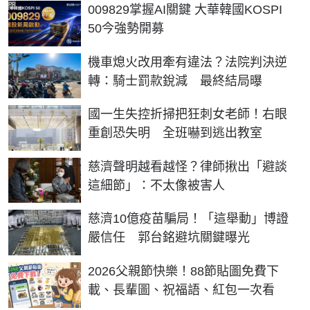
PR
009829掌握AI關鍵 大華韓國KOSPI
50今強勢開募
機車熄火改用牽有違法？法院判決逆
轉：騎士罰款銳減 最終結局曝
國一生失控折掃把狂刺女老師！右眼
重創恐失明 全班嚇到逃出教室
慈濟聲明越看越怪？律師揪出「避談
這細節」：不太像被害人
慈濟10億疫苗騙局！「這舉動」博證
嚴信任 郭台銘避坑關鍵曝光
2026父親節快樂！88節貼圖免費下
載、長輩圖、祝福語、紅包一次看