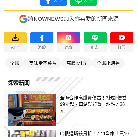
分享
分享
將NOWNEWS加入你喜愛的新聞來源
APP
追蹤
追蹤
好友
訂閱
全聯
美味堂茶葉蛋
高麗菜1元
全聯小時達
探索新聞
全聯合作高鐵賣便當！3款熱便當
99元起、車站就能買 甜點才36
元
哈根達斯殺骨折！7-11全家「買10