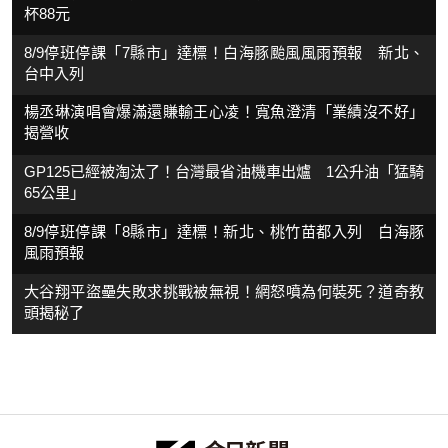
杯88元
8/9停班停課「7縣市」達標！白海豚颱風風雨預報 新北、
台中入列
楊丞琳演唱會爆滿還賺輸王心凌！寬魚澄清「業績沒不好」
揭營收
GP125已經被淘汰了！台灣最省油機車出爐 1公升油「猛騎
65公里」
8/9停班停課「8縣市」達標！新北、桃竹苗都入列 白海豚
風雨預報
大谷翔平盜壘失敗求挑戰被無視！網怒噴為何裝死？道奇教
頭揭秘了