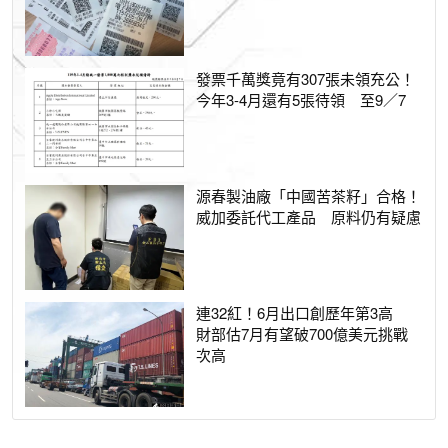
發票千萬獎竟有307張未領充公！
今年3-4月還有5張待領 至9／7
源春製油廠「中國苦茶籽」合格！
威加委託代工產品 原料仍有疑慮
連32紅！6月出口創歷年第3高
財部估7月有望破700億美元挑戰
次高