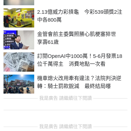
2.13億威力彩摃龜 今彩539頭獎2注
中各800萬
金管會前主委龔照勝心肌梗塞猝世
享壽61歲
訂閱OpenAI中1000萬！5-6月發票18
位千萬得主 消費地點一次看
機車熄火改用牽有違法？法院判決逆
轉：騎士罰款銳減 最終結局曝
我是廣告 請繼續往下閱讀
我是廣告 請繼續往下閱讀