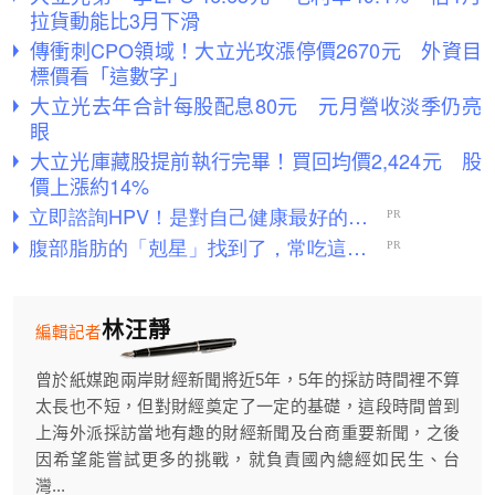
拉貨動能比3月下滑
傳衝刺CPO領域！大立光攻漲停價2670元 外資目
標價看「這數字」
大立光去年合計每股配息80元 元月營收淡季仍亮
眼
大立光庫藏股提前執行完畢！買回均價2,424元 股
價上漲約14%
林汪靜
編輯記者
曾於紙媒跑兩岸財經新聞將近5年，5年的採訪時間裡不算
太長也不短，但對財經奠定了一定的基礎，這段時間曾到
上海外派採訪當地有趣的財經新聞及台商重要新聞，之後
因希望能嘗試更多的挑戰，就負責國內總經如民生、台
灣...