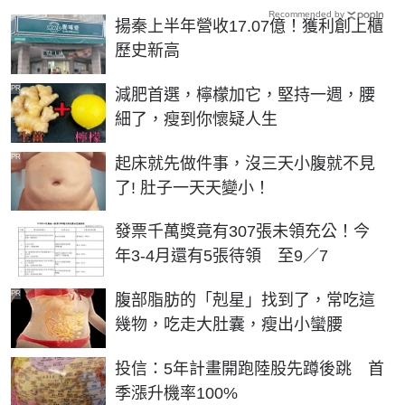
Recommended by
揚秦上半年營收17.07億！獲利創上櫃
歷史新高
PR
減肥首選，檸檬加它，堅持一週，腰
細了，瘦到你懷疑人生
PR
起床就先做件事，沒三天小腹就不見
了! 肚子一天天變小！
發票千萬獎竟有307張未領充公！今
年3-4月還有5張待領 至9／7
PR
腹部脂肪的「剋星」找到了，常吃這
幾物，吃走大肚囊，瘦出小蠻腰
投信：5年計畫開跑陸股先蹲後跳 首
季漲升機率100%