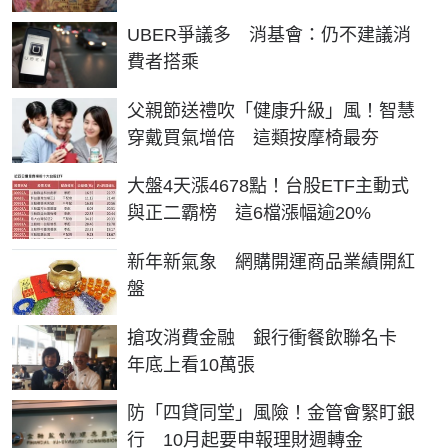
UBER爭議多 消基會：仍不建議消
費者搭乘
父親節送禮吹「健康升級」風！智慧
穿戴買氣增倍 這類按摩椅最夯
大盤4天漲4678點！台股ETF主動式
與正二霸榜 這6檔漲幅逾20%
新年新氣象 網購開運商品業績開紅
盤
搶攻消費金融 銀行衝餐飲聯名卡
年底上看10萬張
防「四貸同堂」風險！金管會緊盯銀
行 10月起要申報理財週轉金