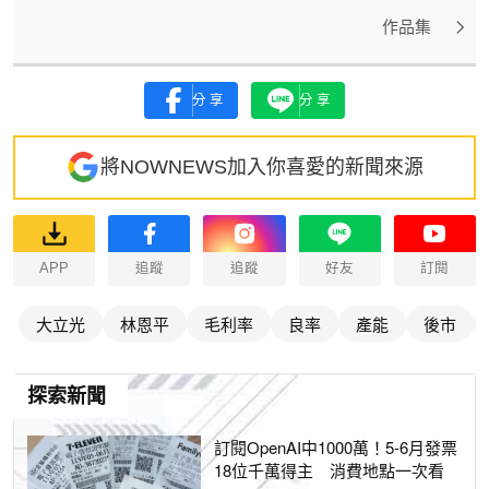
作品集
分享
分享
將NOWNEWS加入你喜愛的新聞來源
APP
追蹤
追蹤
好友
訂閱
大立光
林恩平
毛利率
良率
產能
後市
探索新聞
訂閱OpenAI中1000萬！5-6月發票
18位千萬得主 消費地點一次看