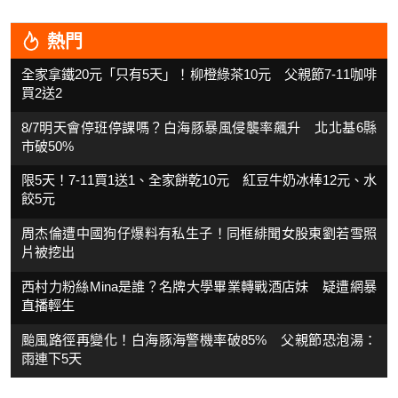
熱門
全家拿鐵20元「只有5天」！柳橙綠茶10元 父親節7-11咖啡
買2送2
8/7明天會停班停課嗎？白海豚暴風侵襲率飆升 北北基6縣
市破50%
限5天！7-11買1送1、全家餅乾10元 紅豆牛奶冰棒12元、水
餃5元
周杰倫遭中國狗仔爆料有私生子！同框緋聞女股東劉若雪照
片被挖出
西村力粉絲Mina是誰？名牌大學畢業轉戰酒店妹 疑遭網暴
直播輕生
颱風路徑再變化！白海豚海警機率破85% 父親節恐泡湯：
雨連下5天