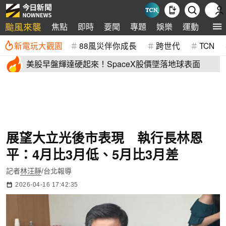
颱風來襲
焦點
即時
要聞
專題
娛樂
運動
全球
新電玩大觀園
88風災伴你成長
跨世代
TCN
美股早盤輝達硬起來！SpaceX股價墜落地球表面
展望大立光後市表現 執行長林恩
平：4月比3月低、5月比3月差
記者
林汪靜
/台北報導
2026-04-16 17:42:35