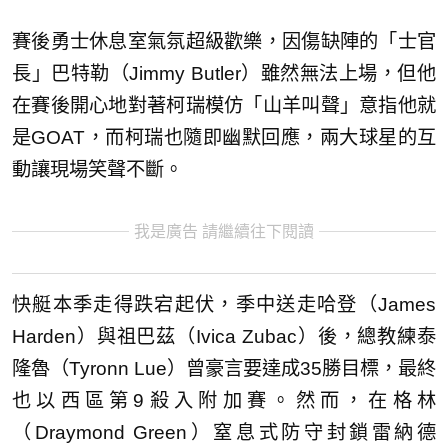
賽後勇士休息室氣氛超級歡樂，因傷缺陣的「士官
長」巴特勒（Jimmy Butler）雖然無法上場，但他
在賽後開心地對著柯瑞模仿「山羊叫聲」意指他就
是GOAT，而柯瑞也隨即幽默回應，兩大球星的互
動讓現場笑聲不斷。
我是廣告 請繼續往下閱讀
快艇本季走得跌宕起伏，季中送走哈登（James
Harden）與祖巴茲（Ivica Zubac）後，總教練泰
隆魯（Tyronn Lue）曾豪言要達成35勝目標，最終
也以西區第9殺入附加賽。然而，在格林
（Draymond Green）窒息式防守封鎖雷納德