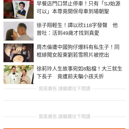
早餐店門口禁止停車！只有「SJ始源
可以」本尊竟開保母車到場朝聖
徐子翔輕生！譚以欣118字發聲 他
曾吐：活到49歲才找到真愛
周杰倫遭中國狗仔爆料有私生子！同
框緋聞女股東劉若雪照片被挖出
徐莉玲人生故事宛如8點檔！大三就生
下長子 竟遭前夫騙小孩夭折
我是廣告 請繼續往下閱讀
我是廣告 請繼續往下閱讀