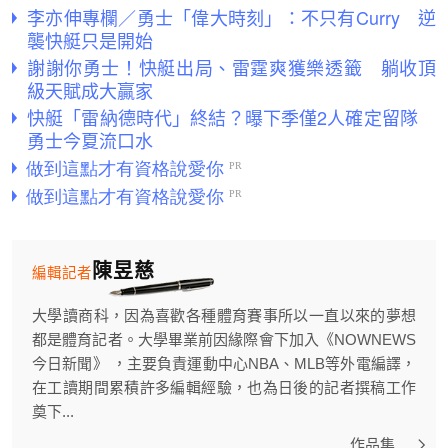
李亦伸專欄／勇士「偉大時刻」：不只有Curry 逆
襲快艇只是開始
謝謝你勇士！快艇出局、雷霆爽獲樂透籤 躺收頂
級天賦成大贏家
快艇「雷納德時代」終結？曝下季僅2人確定留隊
勇士今夏流口水
陳昱慈
編輯記者
大學讀商科，因為喜歡各種體育賽事所以一直以來的夢想
都是體育記者。大學畢業前因緣際會下加入《NOWNEWS
今日新聞》 ，主要負責運動中心NBA、MLB等外電編譯，
在工讀期間累積許多編輯經驗，也為日後的記者撰稿工作
奠下...
作品集