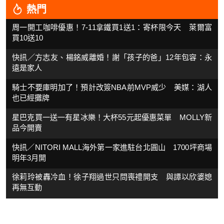
熱門
周一開工咖啡優惠！7-11拿鐵買1送1：寄杯限今天 萊爾富
買10送10
快訊／方志友、楊銘威離婚！謝「孩子的爸」12年包容：永
遠是家人
騎士不要庫明加了！預計改簽NBA前MVP威少 美媒：湖人
也已經攤牌
星巴克買一送一有星冰樂！大杯55元起優惠菜單 MOLLY新
品今開賣
快訊／NITORI MALL海外第一家進駐台北圓山 1700坪商場
明年3月開
徐莉玲被轟冷血！徐子翔過世只問喪禮開支 與譚以欣婆媳
再無互動