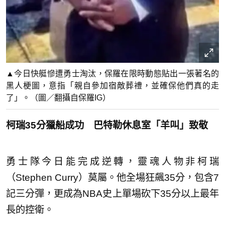
▲今日快艇慘遭勇士淘汰，保羅在限時動態貼出一張著名的
黑人梗圖，意指「親自參加宿敵葬禮，並確保他們真的走
了」。（圖／翻攝自保羅IG）
柯瑞35分獵船成功 巴特勒休息室「羊叫」致敬
勇士隊今日能完成逆轉，靈魂人物非柯瑞
（Stephen Curry）莫屬。他全場狂飆35分，包含7
記三分彈，更成為NBA史上單場砍下35分以上最年
長的控衛。