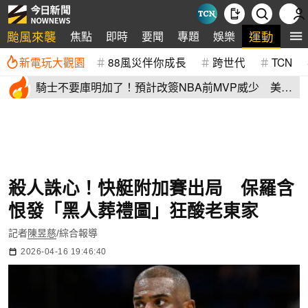
颱風來襲
運動
焦點
即時
要聞
專題
娛樂
全
新電玩大觀園
88風災伴你成長
跨世代
TCN
騎士不要庫明加了！預計改簽NBA前MVP威少 美
媒：湖人也已經攤牌
殺人誅心！快艇附加賽出局 保羅含
恨發「黑人葬禮圖」狂酸老東家
記者
陳昱慈
/綜合報導
2026-04-16 19:46:40