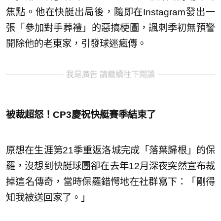
焦點。他在快艇出局後，隨即在Instagram發出一
張「參加對手葬禮」的惡搞梗圖，諷刺季初無預警
開除他的老東家，引發球迷瘋傳。
我是廣告 請繼續往下閱讀
被裁超怒！CP3慶祝快艇賽季結束了
原想在生涯第21季重返洛城完成「落葉歸根」的保
羅，沒想到快艇球團卻在去年12月深夜突然宣布裁
掉這名傳奇，當時保羅錯愕地在社群寫下：「剛得
知我被送回家了。」