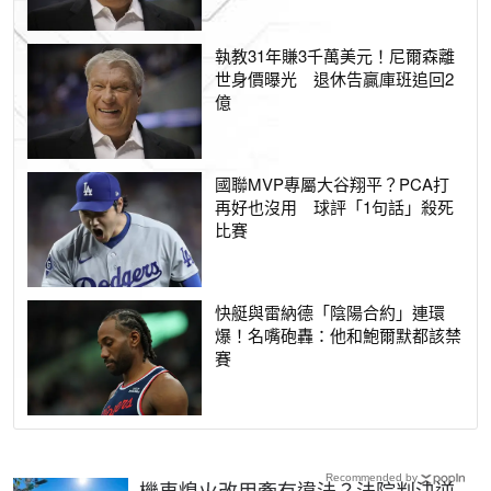
執教31年賺3千萬美元！尼爾森離
世身價曝光 退休告贏庫班追回2
億
國聯MVP專屬大谷翔平？PCA打
再好也沒用 球評「1句話」殺死
比賽
快艇與雷納德「陰陽合約」連環
爆！名嘴砲轟：他和鮑爾默都該禁
賽
Recommended by