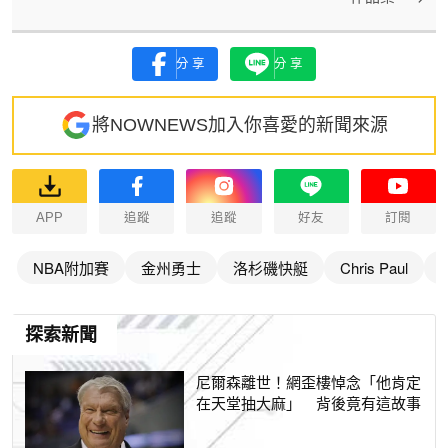
分享
分享
將NOWNEWS加入你喜愛的新聞來源
APP
追蹤
追蹤
好友
訂閱
NBA附加賽
金州勇士
洛杉磯快艇
Chris Paul
S
探索新聞
尼爾森離世！網歪樓悼念「他肯定
在天堂抽大麻」 背後竟有這故事