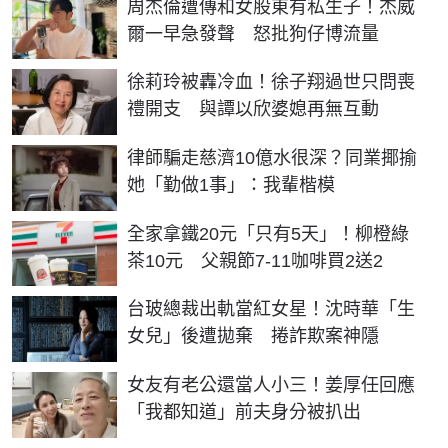
周杰倫遭傳和女股東有私生子！杰威
爾一早急發聲 怒批狗仔博流量
徐莉玲被轟冷血！徐子翔過世只問喪
禮開支 與譚以欣婆媳再無互動
律師騙走慈濟10億水很深？同業揶揄
她「勤做1事」：我輩楷模
全家拿鐵20元「只有5天」！柳橙綠
茶10元 父親節7-11咖啡買2送2
台玻總裁出軌當紅女星！沈時華「生
女兒」後遭拋棄 捲詐欺案神隱
女友有老公還當人小三！姜厚任回應
「我都知道」前夫身分被扒出