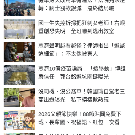
機車熄火改用牽有違法？法院判決逆
轉：騎士罰款銳減 最終結局曝
國一生失控折掃把狂刺女老師！右眼
重創恐失明 全班嚇到逃出教室
慈濟聲明越看越怪？律師揪出「避談
這細節」：不太像被害人
慈濟10億疫苗騙局！「這舉動」博證
嚴信任 郭台銘避坑關鍵曝光
沒司機、沒公務車！韓國瑜自駕老三
菱出遊曝光 私下模樣掀熱議
2026父親節快樂！88節貼圖免費下
載、長輩圖、祝福語、紅包一次看