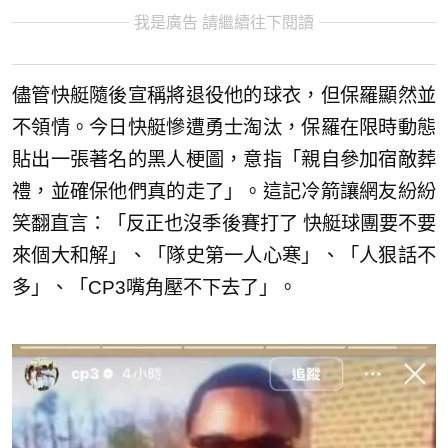
我是廣告 請繼續往下閱讀
儘管快艇隨後宣稱將退役他的球衣，但保羅顯然並
不領情。今日快艇慘遭勇士淘汰，保羅在限時動態
貼出一張著名的黑人梗圖，意指「親自參加宿敵葬
禮，並確保他們真的走了」。這記冷箭讓網友紛紛
笑翻直言：「反正也沒季後賽打了 快艇球團要不要
來個大和解」、「隊史第一人心寒」、「人狠話不
多」、「CP3嘴角壓不下去了」。