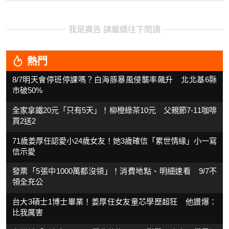
我是廣告 請繼續往下閱讀
熱門
8/7明天會停班停課嗎？白海豚暴風侵襲率飆升 北北基6縣
市破50%
全家拿鐵20元「只有5天」！柳橙綠茶10元 父親節7-11咖啡
買2送2
71歲姜厚任認愛小24歲女友！她3歲確信「累世情緣」小一寫
信示愛
發票「5張中1000萬都沒領」！消費地點、明細速看 9/7不
領全充公
台大3碩士1博士畢業！姜厚任女友童芯學歷超狂 他讚爆：
比我厲害