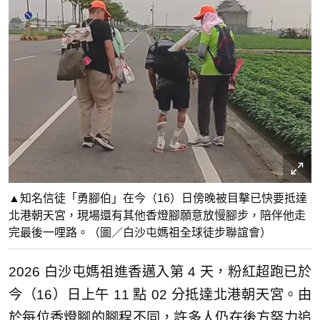
▲知名信徒「勇腳伯」在今（16）日傍晚被目擊已快要抵達
北港朝天宮，現場還有其他香燈腳願意放慢腳步，陪伴他走
完最後一哩路。（圖／白沙屯媽祖全球徒步聯誼會）
2026 白沙屯媽祖進香邁入第 4 天，粉紅超跑已於
今（16）日上午 11 點 02 分抵達北港朝天宮。由
於每位香燈腳的腳程不同，許多人仍在後方努力追