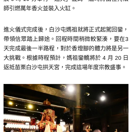
師引燃萬年香火並裝入火缸。
進火儀式完成後，白沙屯媽祖就將正式起駕回鑾，
帶領信眾踏上歸途。回程時間稍微較緊湊，要在3
天完成最後一半路程，對於香燈腳的體力將是另一
大挑戰。根據時程預計，媽祖鑾轎將於 4 月 20 日
返抵苗栗白沙屯拱天宮，完成這場年度宗教盛事。