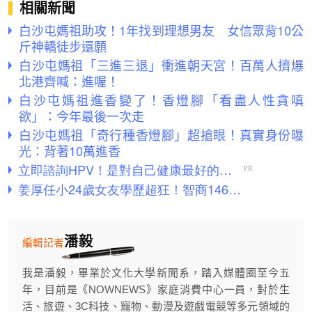
相關新聞
白沙屯媽祖助攻！1年找到理想男友 女信眾背10公
斤神轎徒步還願
白沙屯媽祖「三進三退」衝進朝天宮！百萬人擠爆
北港齊喊：進喔！
白沙屯媽祖進香變了！香燈腳「看盡人性貪嗔
欲」：今年最後一次走
白沙屯媽祖「奇行種香燈腳」超搶眼！真實身份曝
光：背著10萬進香
潘毅
編輯記者
我是潘毅，畢業於文化大學新聞系，踏入媒體圈至今五
年，目前是《NOWNEWS》家庭消費中心一員，對於生
活、旅遊、3C科技、寵物、動漫及遊戲電競等多元領域的