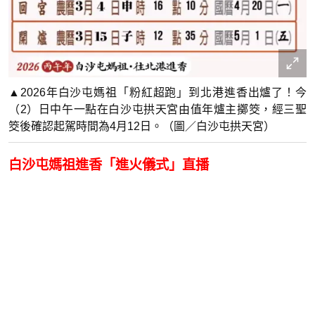
▲2026年白沙屯媽祖「粉紅超跑」到北港進香出爐了！今
（2）日中午一點在白沙屯拱天宮由值年爐主擲筊，經三聖
筊後確認起駕時間為4月12日。（圖／白沙屯拱天宮）
白沙屯媽祖進香「進火儀式」直播