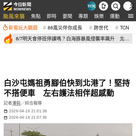
颱風來襲
焦點
即時
要聞
專題
娛樂
運動
全球
新電玩大觀園
88風災伴你成長
跨世代
TCN
8/7明天會停班停課嗎？白海豚暴風侵襲率飆升 北北
基6縣市破50%
白沙屯媽祖勇腳伯快到北港了！堅持
不搭便車 左右護法相伴超感動
記者
潘毅
／綜合報導
2026-04-16 21:01:38
2026-04-16 21:07:36