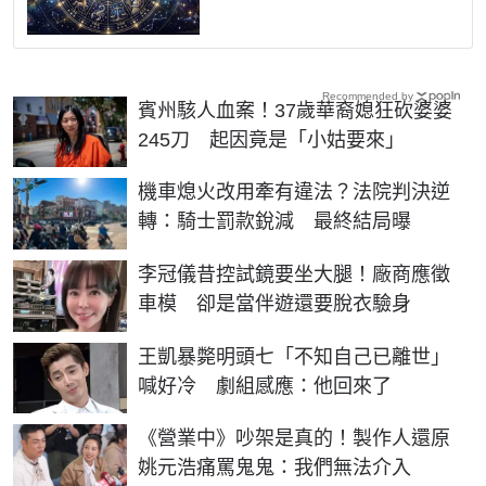
Recommended by
賓州駭人血案！37歲華裔媳狂砍婆婆
245刀 起因竟是「小姑要來」
機車熄火改用牽有違法？法院判決逆
轉：騎士罰款銳減 最終結局曝
李冠儀昔控試鏡要坐大腿！廠商應徵
車模 卻是當伴遊還要脫衣驗身
王凱暴斃明頭七「不知自己已離世」
喊好冷 劇組感應：他回來了
《營業中》吵架是真的！製作人還原
姚元浩痛罵鬼鬼：我們無法介入