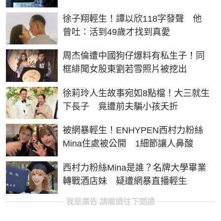
徐子翔輕生！譚以欣118字發聲 他
曾吐：活到49歲才找到真愛
周杰倫遭中國狗仔爆料有私生子！同
框緋聞女股東劉若雪照片被挖出
徐莉玲人生故事宛如8點檔！大三就生
下長子 竟遭前夫騙小孩夭折
被網暴輕生！ENHYPEN西村力粉絲
Mina住處被公開 1細節讓人鼻酸
西村力粉絲Mina是誰？名牌大學畢業
轉戰酒店妹 疑遭網暴直播輕生
我是廣告 請繼續往下閱讀