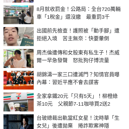
8月就收罰金！公路局：全台720萬輛
車「1稅金」還沒繳 最重罰3千
出國前先檢查！護照被「動手腳」遭
拒絕入境 苦主無奈：快要暈倒
周杰倫遭傳和女股東有私生子！杰威
爾一早急發聲 怒批狗仔博流量
胡錦濤一家三口遭滅門？知情官員曝
內幕：習近平應不會去謀害
全家拿鐵20元「只有5天」！柳橙綠
茶10元 父親節7-11咖啡買2送2
台玻總裁出軌當紅女星！沈時華「生
女兒」後遭拋棄 捲詐欺案神隱