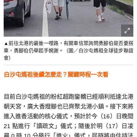
▲前往北港的最後一哩路，有開車信眾詢問勇腳伯是否要搭
車，勇腳伯仍舉起手婉謝。（圖／白沙屯媽祖全球徒步聯誼
會）
白沙屯媽祖後續怎麼走？關鍵時程一次看
目前白沙屯媽祖的粉紅超跑鑾轎已經順利抵達北港
朝天宮，廣大香燈腳也已齊聚北港小鎮。接下來將
進入進香活動的核心儀式，預計於今（16）日晚間
21 點進行「讀疏文」儀式；隨後於明（17）日凌
晨 0 時 10 分舉行「進火」儀式，屆時將由住持法