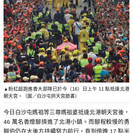
▲粉紅超跑進香大部隊已於今（16）日上午 11 點抵達北港
朝天宮。（圖／白沙屯拱天宮臉書）
今日白沙屯媽祖等三尊媽祖婆抵達北港朝天宮後，
46 萬名香燈腳擠進了北港小鎮。而腳程較慢的勇
腳伯仍在大後方持續努力前行，直到傍晚 17 點半