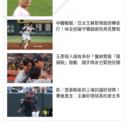
中職戰報／亞太王蘇智傑敲逆轉安
打！味全妨礙守備戲劇性再見雙殺
王彥程人緣有多好？獲柳賢振「摸
頭殺」鼓勵 國手隊友也緊抱狂聞
影／曾豪駒氣到上場抗議好球帶！
賽後直言：主審好壞球真的差太多