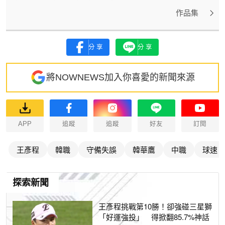
作品集
分享
分享
將NOWNEWS加入你喜愛的新聞來源
APP
追蹤
追蹤
好友
訂閱
王彥程
韓職
守備失誤
韓華鷹
中職
球速
探索新聞
王彥程挑戰第10勝！卻強碰三星獅
「好運強投」 得掀翻85.7%神話