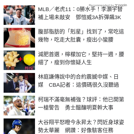
Recommended by
MLB／老虎11：0勝水手！李灝宇替
補上場未敲安 鄧愷威3A拆彈飆3K
PR
腹部脂肪的「剋星」找到了，常吃這
幾物，吃走大肚囊，瘦出小蠻腰
PR
減肥首選，檸檬加它，堅持一週，腰
細了，瘦到你懷疑人生
林庭謙傳說中的合約震撼中媒、日
媒 CBA記者：這價碼很久沒聽過
柯瑞不滿毫無補強？球評：他已開第
一槍警告 勇士醞釀明夏幹大事
大谷翔平怒瞪今永昇太？閃近身球姿
勢太華麗 網讚：好像駭客任務