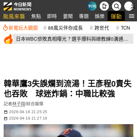
颱風來襲
運動
焦點
即時
要聞
專題
娛樂
全
新電玩大觀園
88風災伴你成長
跨世代
TCN
日本WBC慘敗真相曝光？選手爆料與總教練0溝通
連大谷翔平都吐槽
韓華鷹3失誤爛到流湯！王彥程0責失
也吞敗 球迷炸鍋：中職比較強
記者
林子翔
/綜合報導
2026-04-16 21:25:25
2026-04-16 21:27:19