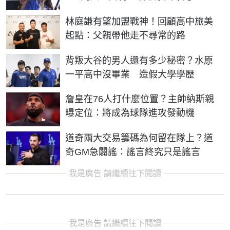
林庭謙有望加盟戰神！回顧高中旅美
起點：父親帶他走不尋常的路
背叛大谷的男人還有多少秘密？水原
一平高中沒畢業 造假大學學歷
詹皇在76人打什麼位置？主帥納斯親
曝定位：將成為球隊進攻發動機
道奇兩大交易籌碼為何留在隊上？道
奇GM急闢謠：謠言終究只是謠言
我是廣告 請繼續往下閱讀
我是廣告 請繼續往下閱讀