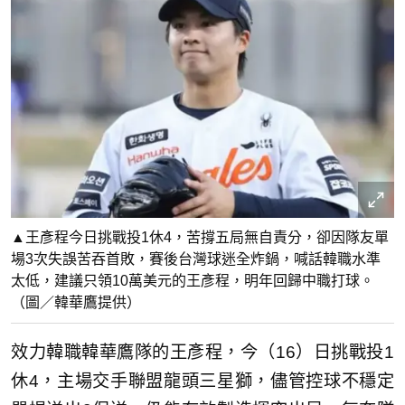
▲王彥程今日挑戰投1休4，苦撐五局無自責分，卻因隊友單
場3次失誤苦吞首敗，賽後台灣球迷全炸鍋，喊話韓職水準
太低，建議只領10萬美元的王彥程，明年回歸中職打球。
（圖／韓華鷹提供）
效力韓職韓華鷹隊的王彥程，今（16）日挑戰投1
休4，主場交手聯盟龍頭三星獅，儘管控球不穩定