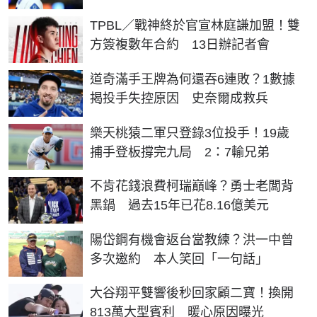
TPBL／戰神終於官宣林庭謙加盟！雙
方簽複數年合約 13日辦記者會
道奇滿手王牌為何還吞6連敗？1數據
揭投手失控原因 史奈爾成救兵
樂天桃猿二軍只登錄3位投手！19歲
捕手登板撐完九局 2：7輸兄弟
不肯花錢浪費柯瑞巔峰？勇士老闆背
黑鍋 過去15年已花8.16億美元
陽岱鋼有機會返台當教練？洪一中曾
多次邀約 本人笑回「一句話」
大谷翔平雙響後秒回家顧二寶！換開
813萬大型賓利 暖心原因曝光