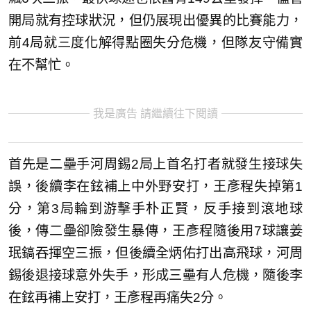
開局就有控球狀況，但仍展現出優異的比賽能力，
前4局就三度化解得點圈失分危機，但隊友守備實
在不幫忙。
我是廣告 請繼續往下閱讀
首先是二壘手河周錫2局上首名打者就發生接球失
誤，後續李在鉉補上中外野安打，王彥程失掉第1
分，第3局輪到游擊手朴正賢，反手接到滾地球
後，傳二壘卻險發生暴傳，王彥程隨後用7球讓姜
珉鎬吞揮空三振，但後續全炳佑打出高飛球，河周
錫後退接球意外失手，形成三壘有人危機，隨後李
在鉉再補上安打，王彥程再痛失2分。