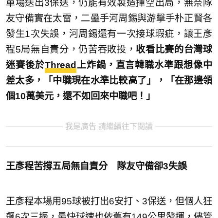
單場送出3保送，仍能有效製造揮空出局，無奈隊
友守備實在太雷，二壘手河周錫與游擊手朴正賢各
發生1次失誤，河周錫還有一次接球瑕疵，讓王彥
程5局無自責分，仍苦吞敗投，
收看比賽的台灣球
迷賽後於
Thread
上炸鍋，直言韓職水準跟想像中
差太多，「中職現在水準比較高了」，「在那邊領
個10萬美元，還不如回來中職吧！」
我是廣告 請繼續往下閱讀
王彥程苦撐五局無自責分 隊友守備卻3失誤
王彥程本場用95球被打出6安打、3保送，但個人狂
飆6次三振，最快球速也依舊有149公里發揮，儘管