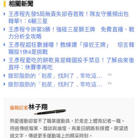
相關新聞
王彥程先發5局無責失卻吞首敗！隊友守備頻出包
韓華1：6輸三星
王彥程今拚第3勝！強碰三星獅王牌 免費直播、戰
力分析全攻略
王彥程超狂數據曝！教練讚「接近王牌」 坦言韓
職投1休4是挑戰
王彥程愛吃的餅乾竟是韓國投手禁忌！了解由來後
直呼：休賽季再吃
林子翔
編輯記者
熱愛運動卻當不了職業運動員，於是走上體育記者一職。
待過傳統報業、雜誌與論壇，再重回網路新媒體，期望透
過文字，傳遞更多運動場上的精采時刻。