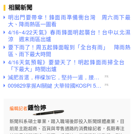
相關新聞
明出門要帶傘！鋒面雨準備衝台灣 周六雨下最
大、降雨熱區一圖看
4/16~4/22天氣》春雨鋒面明起襲台！台中以北濕
涼 週末雨區出爐
要下雨了！周五起鋒面報到「全台有雨」 降雨熱
區、雨下最大時間
4/16天氣預報》要變天了！明起鋒面雨掃全台
「下最大」時間出爐
鍾怡婷
編輯記者
新聞科系碩士畢業，踏入職場後即投入新聞媒體產業，目
前是主跑超商、百貨與零售通路的消費線記者，長期專注