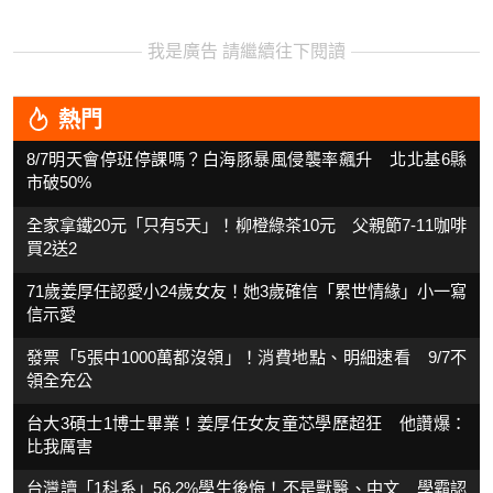
我是廣告 請繼續往下閱讀
熱門
8/7明天會停班停課嗎？白海豚暴風侵襲率飆升 北北基6縣
市破50%
全家拿鐵20元「只有5天」！柳橙綠茶10元 父親節7-11咖啡
買2送2
71歲姜厚任認愛小24歲女友！她3歲確信「累世情緣」小一寫
信示愛
發票「5張中1000萬都沒領」！消費地點、明細速看 9/7不
領全充公
台大3碩士1博士畢業！姜厚任女友童芯學歷超狂 他讚爆：
比我厲害
台灣讀「1科系」56.2%學生後悔！不是獸醫、中文 學霸認