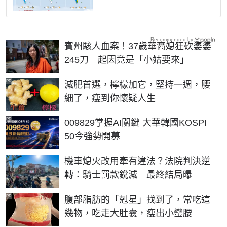
Recommended by
賓州駭人血案！37歲華裔媳狂砍婆婆
245刀 起因竟是「小姑要來」
PR
減肥首選，檸檬加它，堅持一週，腰
細了，瘦到你懷疑人生
PR
009829掌握AI關鍵 大華韓國KOSPI
50今強勢開募
機車熄火改用牽有違法？法院判決逆
轉：騎士罰款銳減 最終結局曝
PR
腹部脂肪的「剋星」找到了，常吃這
幾物，吃走大肚囊，瘦出小蠻腰