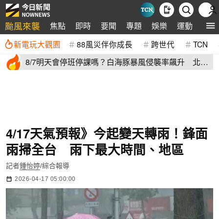
颱風來襲
焦點
即時
要聞
專題
娛樂
運動
全球
新電玩大觀園
88風災伴你成長
跨世代
TCN
8/7明天會停班停課嗎？白海豚暴風侵襲率飆升 北北
基6縣市破50%
4/17天氣預報》今起變天轉雨！鋒面
雨掃全台 雨下最大時間、地區
記者
鍾怡婷
/綜合報導
2026-04-17 05:00:00