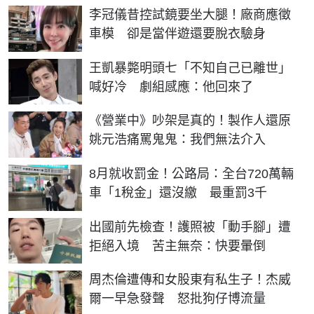
李冠儀昔控試鏡要坐大腿！廠商應徵
車模 卻是當伴遊還要脫衣驗身
王凱暴斃明頭七「不知自己已離世」
喊好冷 劇組感應：他回來了
《營業中》吵架是真的！製作人還原
姚元浩痛罵鬼鬼：我們無法介入
8月就收罰金！公路局：全台720萬輛
車「1稅金」還沒繳 最重罰3千
出國前先檢查！護照被「動手腳」遭
拒絕入境 苦主無奈：快要暈倒
周杰倫遭傳和女股東有私生子！杰威
爾一早急發聲 怒批狗仔博流量