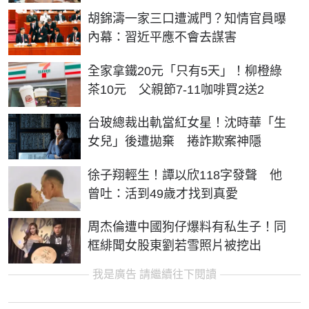
胡錦濤一家三口遭滅門？知情官員曝
內幕：習近平應不會去謀害
全家拿鐵20元「只有5天」！柳橙綠
茶10元 父親節7-11咖啡買2送2
台玻總裁出軌當紅女星！沈時華「生
女兒」後遭拋棄 捲詐欺案神隱
徐子翔輕生！譚以欣118字發聲 他
曾吐：活到49歲才找到真愛
周杰倫遭中國狗仔爆料有私生子！同
框緋聞女股東劉若雪照片被挖出
我是廣告 請繼續往下閱讀