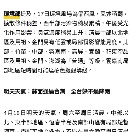
環境部
提及，17日環境風場為偏西風，風速稍弱，
擴散條件稍差，西半部污染物稍易累積，午後受光
化作用影響，臭氧濃度稍易上升；清晨中部以北地
區及馬祖、金門易有低雲或局部霧影響能見度。北
部、竹苗、中部、雲嘉南、高屏、宜蘭、花東空品
區及馬祖、金門、澎湖為「普通」等級，雲嘉南局
部地區短時間可能達橘色提醒等級。
明天天氣：鋒面通過台灣 全台躲不過降雨
4月18日明天的天氣，周六至周日清晨，中部以
北、東半部地區、恆春半島及南部山區有局部短暫
陣雨，南部平地為多雲，不過在周六晚至周日清晨