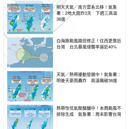
明天天氣／南方雲系北移！氣象
署：2地大雨炸3天 下週三高溫
36度
白海豚颱風路徑修正！往西更靠近
台灣 台北暴風侵襲率逼近40%
天氣／熱帶擾動發展中！氣象署：
明後天豪雨轟炸 高溫飆破36度
熱帶性低氣壓醞釀中！本周颱風不
排除生成 氣象署：周末影響台灣