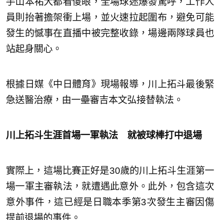
手山本祐大都看傻眼，全場球迷爆發驚呼，工作人
員則抬著擔架衝上場，並火速拉起圍布，避免可能
發生的憾事在直播中被完整收錄，場邊兩隊球員也
站起身關心。
根據日媒《中日體育》現場報導，川上拓斗最後緊
急送醫治療，由一壘審吉本文弘接替執法。
川上拓斗生涯首場一軍執法 就被球棒打中退場
實際上，這場比賽正好是30歲的川上拓斗生涯第一
場一軍主審執法，就遭遇此意外。此外，包含這次
意外事件，這已經是日職本季第3次發生主審因傷
提前退場的事件。