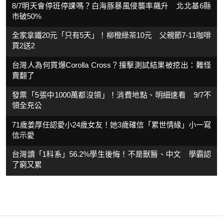
8/7明天會停班停課嗎？白海豚暴風侵襲率飆升 北北基6縣
市破50%
全家拿鐵20元「只有5天」！柳橙綠茶10元 父親節7-11咖啡
買2送2
台灣人為何買爆Corolla Cross？撞擊測試結果被挖出：難怪
賣翻了
發票「5張中1000萬都沒領」！消費地點、明細速看 9/7不
領全充公
71歲姜厚任認愛小24歲女友！她3歲確信「累世情緣」小一寫
信示愛
台灣讀「1科系」56.2%學生後悔！不是獸醫、中文 學霸認
了窮又累