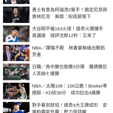
勇士有意為柯瑞添2幫手！鎖定尼昂與
奧林尼克 美媒：盼底薪簽下
大谷翔平催163火球！道奇火爆捕手
竟漏接 球評沈默12秒：又來了
NBA／踝傷不輕 林書豪無緣出戰拓
荒者
日職／角中勝也致勝3分彈 羅德勝巨
人笑納七連勝
NBA／太陽108：106公鹿！Booker準
絕殺、KD砍38分 成功拉出4連勝
對手看到就怕！道奇4大王牌成形 史
庫柏霸氣外露：壓力是特權