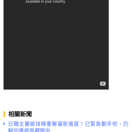
相關新聞
日職主審被球棒重擊最新進度！已緊急動手術、仍
躺加護病房觀察中