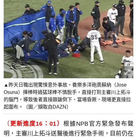
▲昨天日職出現驚悚意外事故，養樂多洋砲奧蘇納（Jose
Osuna）揮棒時過猛球棒不慎脫手，直接打到主審川上拓斗
的腦門，導致後者直接踉蹌倒下、當場昏厥，現場更直接拉
起圍布。（圖／擷取自DAZN）
（
更新進度16：01）
根據NPB官方緊急發布聲
明，主審川上拓斗送醫後進行緊急手術，目前仍在