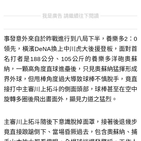
我是廣告 請繼續往下閱讀
事發意外來自於昨戰進行到八局下半，養樂多2：0
領先，橫濱DeNA換上中川虎大後援登板，面對首
名打者是188公分、105公斤的養樂多洋砲奧蘇
納，一顆高角度直球進壘後，只見奧蘇納猛揮形成
界外球，但甩棒角度過大導致球棒不慎脫手，竟直
接打中主審川上拓斗的側面頭部，球棒甚至在空中
旋轉多圈後飛出畫面外，顯見力道之猛烈。
主審川上拓斗隨後下意識脫掉面罩，接著後退幾步
竟直接踉蹌倒下、當場昏厥過去，包含奧蘇納、捕