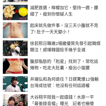
PR
減肥首選，檸檬加它，堅持一週，腰
細了，瘦到你懷疑人生
PR
起床就先做件事，沒三天小腹就不見
了! 肚子一天天變小！
徐若熙日職連2場繳優質先發引起韓媒
關注！感嘆韓國投手幾乎全滅
PR
腹部脂肪的「剋星」找到了，常吃這
幾物，吃走大肚囊，瘦出小蠻腰
井端弘和為何退任？日媒驚爆12強輸
台灣成信號：他沒有任何話語權
大谷翔平陪我一起還錢！水原一平
「最後錄音檔」曝光 記者也嚇傻