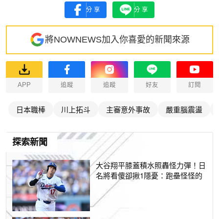
分享
分享
將NOWNEWS加入你喜愛的新聞來源
APP
追蹤
追蹤
好友
訂閱
日本職棒
川上拓斗
主審意外事故
嚴重腦震盪
探索新聞
大谷翔平膝蓋積水照轟怪力彈！日
名將看傻卻揪1隱憂：跑壘怪怪的