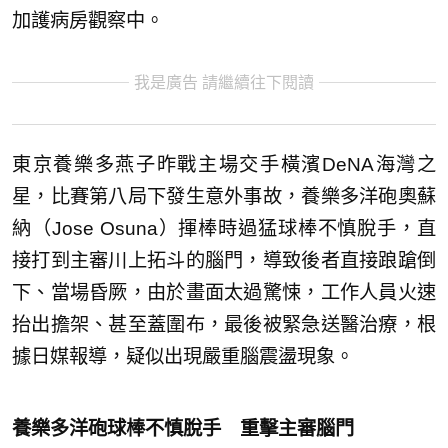
加護病房觀察中。
我是廣告 請繼續往下閱讀
東京養樂多燕子昨戰主場交手橫濱DeNA海灣之
星，比賽第八局下發生意外事故，養樂多洋砲奧蘇
納（Jose Osuna）揮棒時過猛球棒不慎脫手，直
接打到主審川上拓斗的腦門，導致後者直接踉蹌倒
下、當場昏厥，由於畫面太過驚悚，工作人員火速
抬出擔架、甚至蓋圍布，最後被緊急送醫治療，根
據日媒報導，疑似出現嚴重腦震盪現象。
養樂多洋砲球棒不慎脫手 重擊主審腦門