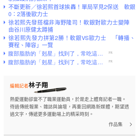
不斷更新／徐若熙首球挨轟！單局罕見2保送 軟銀
0：2落後歐力士
徐若熙先發搭檔非海野隆司！軟銀對歐力士變陣
由谷川原健太蹲捕
徐若熙先發力拼第2勝！軟銀VS歐力士 「轉播、
賽程、陣容」一覽
林子翔
編輯記者
熱愛運動卻當不了職業運動員，於是走上體育記者一職。
待過傳統報業、雜誌與論壇，再重回網路新媒體，期望透
過文字，傳遞更多運動場上的精采時刻。
作品集