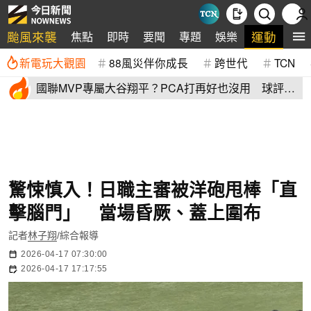
颱風來襲
運動
焦點
即時
要聞
專題
娛樂
全
新電玩大觀園
88風災伴你成長
跨世代
TCN
國聯MVP專屬大谷翔平？PCA打再好也沒用 球評
「1句話」殺死比賽
驚悚慎入！日職主審被洋砲甩棒「直
擊腦門」 當場昏厥、蓋上圍布
記者
林子翔
/綜合報導
2026-04-17 07:30:00
2026-04-17 17:17:55