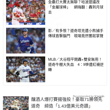
全壘打大賽太無聊？哈波提議改
「金屬球棒」 網嗨翻：轟到月球
去
影／有多恨？道奇塔克遭小熊捕手
傳球直擊腦門 現場竟然響起掌聲
MLB／大谷翔平開轟+雙安無用！
道奇牛棚大失血 4：9慘遭紅襪逆
轉
Recommended by
釀酒人爆打賽揚強投！豪取71勝領先
道奇 締造「1.43億美元奇蹟」