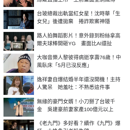
台玻總裁出軌當紅女星！沈時華「生
女兒」後遭拋棄 捲詐欺案神隱
路人拍舞蹈影片！意外錄到粉絲拿高
爾夫球棒開砸YG 畫面比AI還扯
大咖音樂人黎彼得病逝享壽76歲！中
風臥床「5月已沒反應」
逸祥妻自爆結婚半年還沒開機！主持
人驚呆 她羞吐：不熟悉這件事
無緣的豪門女婿！小刀掰了台玻千
金 吳建豪前妻家產100億元以上
《老九門》多好看？續作《九門》爆