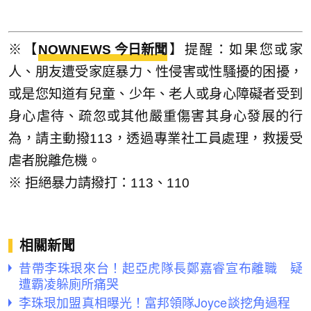
※【
NOWNEWS 今日新聞
】提醒：如果您或家
人、朋友遭受家庭暴力、性侵害或性騷擾的困擾，
或是您知道有兒童、少年、老人或身心障礙者受到
身心虐待、疏忽或其他嚴重傷害其身心發展的行
為，請主動撥113，透過專業社工員處理，救援受
虐者脫離危機。
※ 拒絕暴力請撥打：113、110
相關新聞
昔帶李珠珢來台！起亞虎隊長鄭嘉睿宣布離職 疑
遭霸凌躲廁所痛哭
李珠珢加盟真相曝光！富邦領隊Joyce談挖角過程