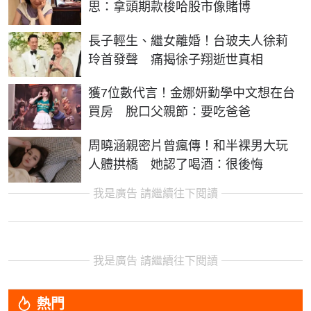
思：拿頭期款梭哈股市像賭博
長子輕生、繼女離婚！台玻夫人徐莉
玲首發聲 痛揭徐子翔逝世真相
獲7位數代言！金娜妍勤學中文想在台
買房 脫口父親節：要吃爸爸
周曉涵親密片曾瘋傳！和半裸男大玩
人體拱橋 她認了喝酒：很後悔
我是廣告 請繼續往下閱讀
我是廣告 請繼續往下閱讀
熱門