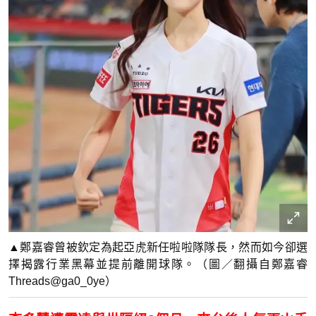
▲鄭嘉睿曾被欽定為起亞虎新任啦啦隊隊長，然而如今卻選
擇揭露行業黑幕並提前離開球隊。（圖／翻攝自鄭嘉睿
Threads@ga0_0ye）