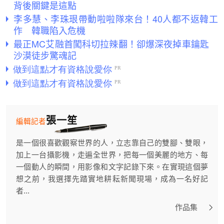
背後關鍵是這點
李多慧、李珠珢帶動啦啦隊來台！40人都不返韓工
作 韓職陷入危機
最正MC艾融首闖科切拉辣翻！卻爆深夜掉車鑰匙
沙漠徒步驚魂記
張一笙
編輯記者
是一個很喜歡觀察世界的人，立志靠自己的雙腳、雙眼，
加上一台攝影機，走遍全世界，把每一個美麗的地方、每
一個動人的瞬間，用影像和文字記錄下來。在實現這個夢
想之前，我選擇先踏實地耕耘新聞現場，成為一名好記
者...
作品集