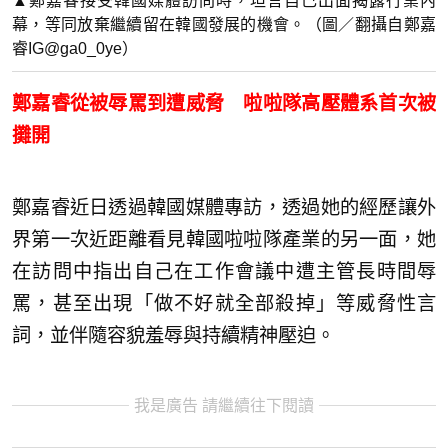
▲鄭嘉睿接受韓國媒體訪問時，坦言自己出面揭露行業內
幕，等同放棄繼續留在韓國發展的機會。（圖／翻攝自鄭嘉
睿IG@ga0_0ye）
鄭嘉睿從被辱罵到遭威脅 啦啦隊高壓體系首次被
攤開
鄭嘉睿近日透過韓國媒體專訪，透過她的經歷讓外
界第一次近距離看見韓國啦啦隊產業的另一面，她
在訪問中指出自己在工作會議中遭主管長時間辱
罵，甚至出現「做不好就全部殺掉」等威脅性言
詞，並伴隨容貌羞辱與持續精神壓迫。
我是廣告 請繼續往下閱讀