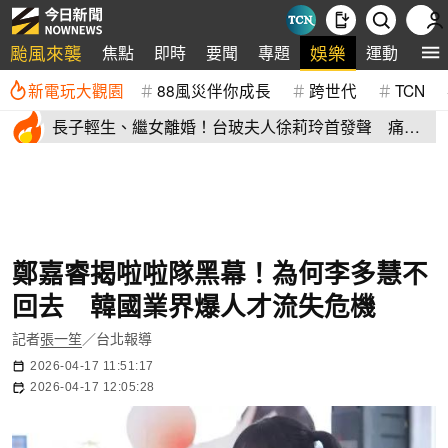
颱風來襲
娛樂
焦點
即時
要聞
專題
運動
全
新電玩大觀園
88風災伴你成長
跨世代
TCN
長子輕生、繼女離婚！台玻夫人徐莉玲首發聲 痛揭
徐子翔逝世真相
鄭嘉睿揭啦啦隊黑幕！為何李多慧不
回去 韓國業界爆人才流失危機
記者
張一笙
／台北報導
2026-04-17 11:51:17
2026-04-17 12:05:28