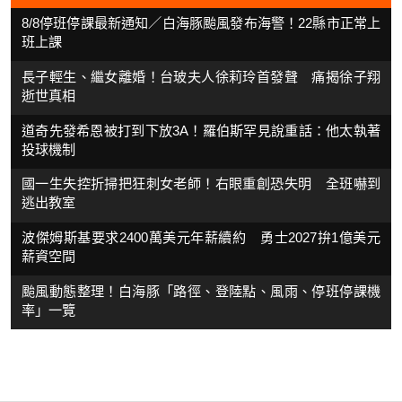
8/8停班停課最新通知／白海豚颱風發布海警！22縣市正常上
班上課
長子輕生、繼女離婚！台玻夫人徐莉玲首發聲 痛揭徐子翔
逝世真相
道奇先發希恩被打到下放3A！羅伯斯罕見說重話：他太執著
投球機制
國一生失控折掃把狂刺女老師！右眼重創恐失明 全班嚇到
逃出教室
波傑姆斯基要求2400萬美元年薪續約 勇士2027拚1億美元
薪資空間
颱風動態整理！白海豚「路徑、登陸點、風雨、停班停課機
率」一覽