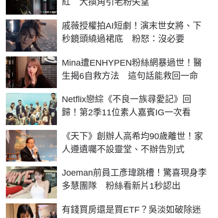
紅 大換角引老粉失望
戚薇授權拍AI短劇！演末世女將、下
秒鏡頭繞過裙底 粉怒：沒必要
Mina遭ENHYPEN粉絲網暴過世！醫
生揭6自救方法 這句話能救回一命
Netflix戀綜《不良一族尋愛記》回
歸！第2季11位素人嘉賓IG一次看
《天下》創辦人高希均90歲離世！家
人遵遺囑不設靈堂、不辦告別式
Joeman前員工彥瑋跳槽！驚喜現身李
多慧團隊 粉絲看新片1秒認出
有錢買房還是買ETF？吳淡如破除迷