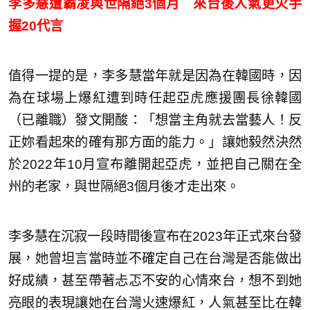
李多慧遭霸凌與世隔絕3個月 來台後人氣更火手
握20代言
值得一提的是，李多慧當年就是因為在韓國時，因
為在球場上爆紅遭到時任起亞虎應援團長徐韓國
（已離職）發文開酸：「想當主角就去當藝人！反
正妳看起來的確有那方面的能力。」讓她毅然決然
於2022年10月宣布離開起亞虎，並把自己關在全
州的老家，與世隔絕3個月後才走出來。
李多慧在沉寂一段時間後宣布在2023年正式來台發
展，她曾坦言當時並不確定自己在台灣是否能做出
好成績，甚至帶著忐忑不安的心情來台，想不到她
亮眼的表現讓她在台灣火速爆紅，人氣甚至比在韓