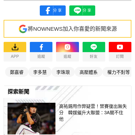
分享
分享
將NOWNEWS加入你喜愛的新聞來源
APP
追蹤
追蹤
好友
訂閱
鄭嘉睿
李多慧
李珠珢
高壓體系
權力不對等
探索新聞
高祐錫甩作弊疑雲！禁賽復出無失
分 韓媒催升大聯盟：3A關不住
他