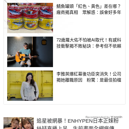
鯖魚罐頭「紅色、黃色」差在哪？
廠商揭真相 眾解惑：誤會好多年
72歲羅大佑不怕被AI取代！有感科
技衝擊揭不敗秘訣：參考但不依賴
李雅英爆紅幕後功臣突消失！公司
揭她離職原因 粉驚：是最佳拍檔
Recommended by
追星被網暴！ENHYPEN日本正妹粉
絲疑直播上吊 生前畫面全網瘋傳