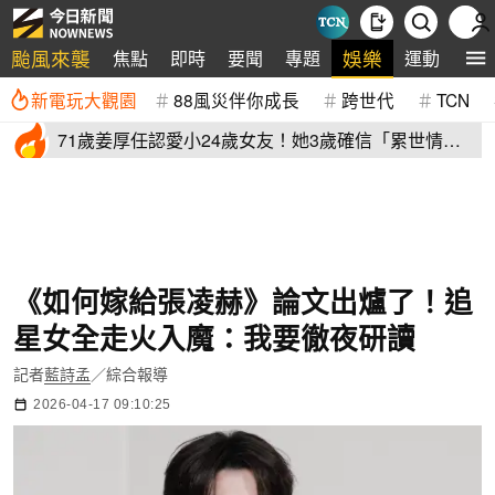
颱風來襲
娛樂
焦點
即時
要聞
專題
運動
全
新電玩大觀園
88風災伴你成長
跨世代
TCN
71歲姜厚任認愛小24歲女友！她3歲確信「累世情
緣」小一寫信示愛
《如何嫁給張凌赫》論文出爐了！追
星女全走火入魔：我要徹夜研讀
記者
藍詩孟
／綜合報導
2026-04-17 09:10:25