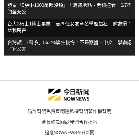
發票「5張中1000萬都沒領」！消費地點、明細速看 9/7不
領全充公
台大3碩士1博士畢業！姜厚任女友童芯學歷超狂 他讚爆：
比我厲害
台灣讀「1科系」56.2%學生後悔！不是獸醫、中文 學霸認
了窮又累
防詐聲明
免責聲明
隱私權聲明
著作權聲明
會員條款
關於我們
合作提案
追蹤NOWNEWS今日新聞