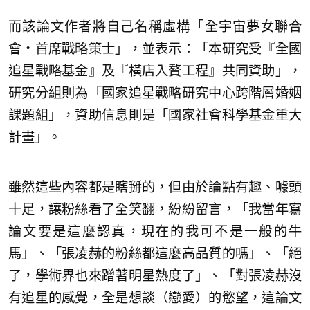
而該論文作者將自己名稱虛構「全宇宙夢女聯合
會‧首席戰略策士」，並表示：「本研究受『全國
追星戰略基金』及『橫店入贅工程』共同資助」，
研究分組則為「國家追星戰略研究中心跨階層婚姻
課題組」，資助信息則是「國家社會科學基金重大
計畫」。
雖然這些內容都是瞎掰的，但由於論點有趣、噱頭
十足，讓粉絲看了全笑翻，紛紛留言，「我當年寫
論文要是這麼認真，現在的我可不是一般的牛
馬」、「張凌赫的粉絲都這麼高品質的嗎」、「絕
了，學術界也來蹭著明星熱度了」、「對張凌赫沒
有追星的感覺，全是想談（戀愛）的慾望，這論文