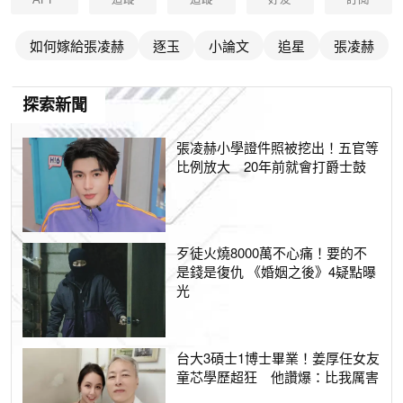
APP
追蹤
追蹤
好友
訂閱
如何嫁給張凌赫
逐玉
小論文
追星
張凌赫
探索新聞
張凌赫小學證件照被挖出！五官等
比例放大 20年前就會打爵士鼓
歹徒火燒8000萬不心痛！要的不
是錢是復仇 《婚姻之後》4疑點曝
光
台大3碩士1博士畢業！姜厚任女友
童芯學歷超狂 他讚爆：比我厲害