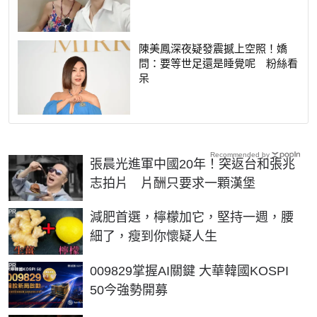
陳美鳳深夜疑發震撼上空照！嬌
問：要等世足還是睡覺呢 粉絲看
呆
Recommended by
張晨光進軍中國20年！突返台和張兆
志拍片 片酬只要求一顆漢堡
PR
減肥首選，檸檬加它，堅持一週，腰
細了，瘦到你懷疑人生
PR
009829掌握AI關鍵 大華韓國KOSPI
50今強勢開募