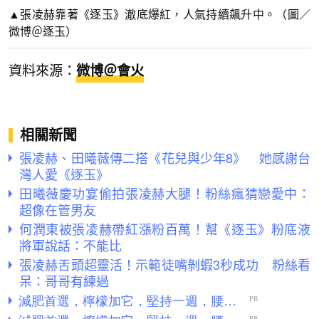
▲張凌赫靠著《逐玉》澈底爆紅，人氣持續飆升中。（圖／
微博＠逐玉）
資料來源：
微博＠會火
相關新聞
張凌赫、田曦薇傳二搭《花兒與少年8》 她感謝台
灣人愛《逐玉》
田曦薇慶功宴偷拍張凌赫大腿！粉絲瘋猜戀愛中：
超像在管男友
何潤東被張凌赫帶紅漲粉百萬！幫《逐玉》粉底液
將軍說話：不能比
張凌赫舌頭超靈活！示範徒嘴剝蝦3秒成功 粉絲看
呆：哥哥有練過