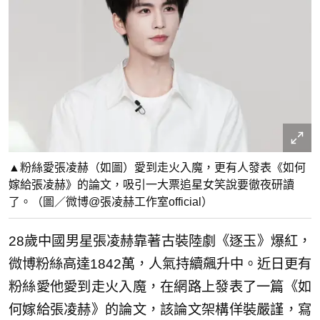
▲粉絲愛張凌赫（如圖）愛到走火入魔，更有人發表《如何
嫁給張凌赫》的論文，吸引一大票追星女笑說要徹夜研讀
了。（圖／微博@張凌赫工作室official）
28歲中國男星張凌赫靠著古裝陸劇《逐玉》爆紅，
微博粉絲高達1842萬，人氣持續飆升中。近日更有
粉絲愛他愛到走火入魔，在網路上發表了一篇《如
何嫁給張凌赫》的論文，該論文架構佯裝嚴謹，寫