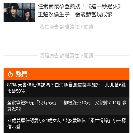
任素素懷孕登熱搜！《這一秒過火》
王楚然偷生子 張凌赫當現成爹
我是廣告 請繼續往下閱讀
我是廣告 請繼續往下閱讀
熱門
8/7明天會停班停課嗎？白海豚暴風侵襲率飆升 北北基6縣
市破50%
全家拿鐵20元「只有5天」！柳橙綠茶10元 父親節7-11咖啡
買2送2
71歲姜厚任認愛小24歲女友！她3歲確信「累世情緣」小一寫
信示愛