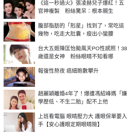
《這一秒過火》張凌赫兒子爆紅！五
官神複製 粉絲驚呆：根本親生
PR
腹部脂肪的「剋星」找到了，常吃這
幾物，吃走大肚囊，瘦出小蠻腰
台大五姬陳匡怡颱風天PO性感照！38
歲還是女神 粉絲眼睛不知看哪
PR
報復性熬夜 癌細胞數攀升
趙麗穎離婚4年了！爆遭馮紹峰媽「嫌
學歷低、不生二胎」配不上他
PR
上班看電腦 眼睛壓力大 護眼保單要入
手【安心護眼定期眼睛險】