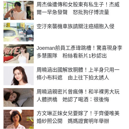
周杰倫遭傳和女股東有私生子！杰威
爾一早急發聲 怒批狗仔博流量
PR
空汙來襲機車族請關注癌細胞入侵
Joeman前員工彥瑋跳槽！驚喜現身李
多慧團隊 粉絲看新片1秒認出
周曉涵出國解放胴體！上半身只用一
條小布料遮 由上往下拍太誘人
周曉涵親密片曾瘋傳！和半裸男大玩
人體拱橋 她認了喝酒：很後悔
方文琳正妹女兒要嫁了！于齊優唯美
婚紗照公開 媽媽證實明年舉辦