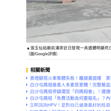
▲張玉仙姑廟前溝渠近日發現一具遺體明顯死
（圖/Google評價）
相關新聞
香燈腳搭火車集體失態！離譜畫面曝 乘
白沙屯媽祖進香人多素質更糟！完整餐盒
白沙屯媽祖停鎮瀾宮「四媽相會」！遭爆
白沙屯媽祖「免費活動為何要報名」？內