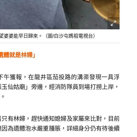
望婆婆能早日歸來。（圖/白沙屯媽祖電視台）
遺體就是林婦」
日下午獲報，在龍井區茄投路的溝渠發現一具浮
張玉仙姑廟」旁邊，經消防隊員到場打撈上岸，
。
者只有林婦，趕快通知媳婦及家屬來比對，目前
但因為遺體泡水嚴重腫脹，詳細身分仍有待後續