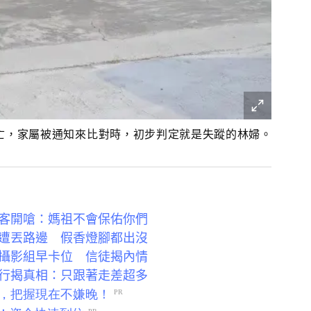
亡，家屬被通知來比對時，初步判定就是失蹤的林婦。
客開嗆：媽祖不會保佑你們
遭丟路邊 假香燈腳都出沒
攝影組早卡位 信徒揭內情
行揭真相：只跟著走差超多