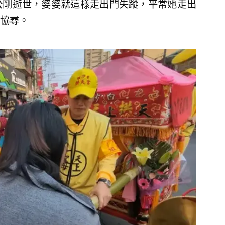
公剛逝世，婆婆就這樣走出門失蹤，平常她走出
協尋。