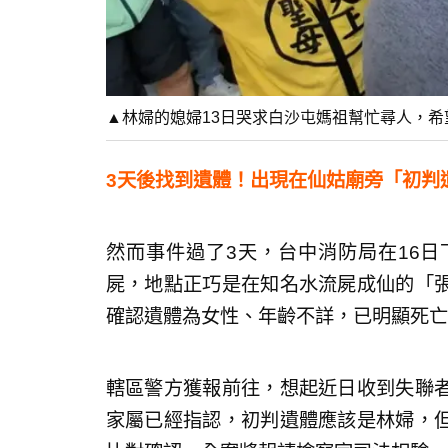
▲林婦的媳婦13日哭求白沙屯媽祖幫忙尋人，希
3天後找到遺體！出現在仙姑廟旁「初判
然而事件過了3天，台中消防局在16
屍，地點正巧是在知名水流屍成仙的「
確認遺體為女性、年齡不詳，已明顯死亡
轄區警方獲報前往，想起近日收到失聯
家屬已經指認，初判遺體應該是林婦，