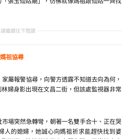
的「張玉仙姑廟」，彷彿就像媽祖跟仙姑一齊找
 請繼續往下閱讀
媽祖協尋
，家屬報警協尋，向警方透露不知道去向為何，
到林婦身影出現在文昌二街，但該處監視器非常
肚市場突然急轉彎，朝著一名雙手合十、正在哭
婦人的媳婦，她誠心向媽祖祈求能趕快找到婆