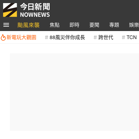
颱風來襲
焦點
即時
要聞
專題
娛樂
新電玩大觀園
88風災伴你成長
跨世代
TCN