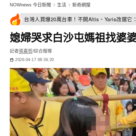
NOWnews 今日新聞
生活
新奇網搜
台灣人買爆20萬台車！不開Altis、Yaris改選
媳婦哭求白沙屯媽祖找婆婆
記者
張嘉哲
/綜合報導
2026-04-17 08:36:20