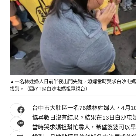
▲一名林姓婦人日前半夜出門失蹤，媳婦當時哭求白沙屯媽
找到。（圖/YT@白沙屯媽祖電視台）
台中市大肚區一名76歲林姓婦人，4月
協尋數日沒有結果。結果在13日白沙屯
當時哭求媽祖幫忙尋人，希望婆婆可以早