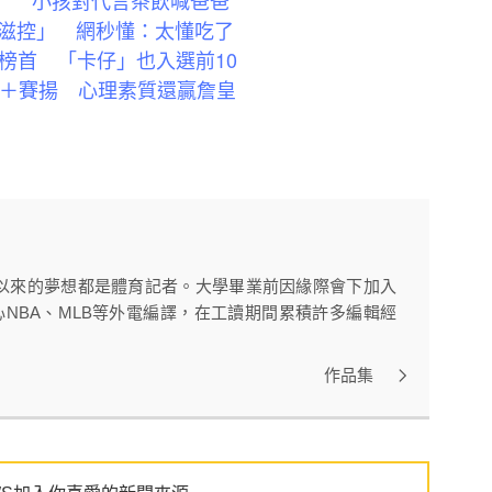
滋控」 網秒懂：太懂吃了
榜首 「卡仔」也入選前10
轟＋賽揚 心理素質還贏詹皇
以來的夢想都是體育記者。大學畢業前因緣際會下加入
心NBA、MLB等外電編譯，在工讀期間累積許多編輯經
作品集