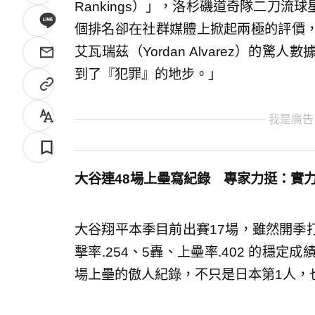
Rankings）」，洛杉磯道奇隊二刀
個排名卻在社群媒體上掀起兩極的評價
艾瓦瑞茲（Yordan Alvarez）的
到了『犯罪』的地步。」
我是廣告
大谷連48場上壘寫紀錄 專家力挺：實
大谷翔平本季目前出賽17場，雖然開季
擊率.254、5轟、上壘率.402 的穩
場上壘的傲人紀錄，不只是日本第1人，