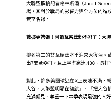
大聯盟撰稿記者格林斯潘（Jared Gre
場，其對於戰局的影響力與全方位的進
實至名歸。
數據更誇張！阿爾瓦雷茲粉不忍了：大聯
排名第二的艾瓦瑞茲本季迎來大復活。截
出7支全壘打，且上壘率高達.488、長打率
對此，許多美國球迷在X上表達不滿，
大谷，大聯盟明顯在護航」、「把大谷
充滿偏見，尊重一下本季表現最強的人好