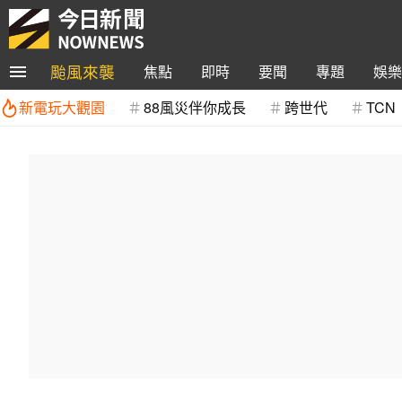
颱風來襲
焦點
即時
要聞
專題
娛樂
新電玩大觀園
88風災伴你成長
跨世代
TCN