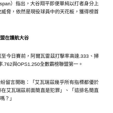
enspan）指出，大谷翔平即便單純以打者身分上
攻威脅，依然是現役球員中的天花板，獲得榜首
盟在護航大谷
至今日賽前，阿爾瓦雷茲打擊率高達.333、掃
.762與OPS1.250全數霸榜聯盟第一。
紛紛留言開砲：「艾瓦瑞茲幾乎所有指標都優於
排在艾瓦瑞茲前面簡直是犯罪」、「這排名簡直
嗎？」