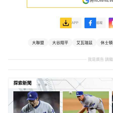
將NOWNE
APP
追蹤
大聯盟
大谷翔平
艾瓦瑞茲
休士頓
我是廣告 請
探索新聞