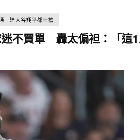
溝通 連大谷翔平都吐槽
迷不買單 轟太偏袒：「這1