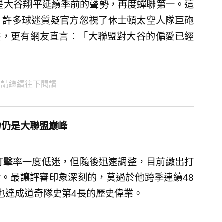
流球星大谷翔平延續季前的聲勢，再度蟬聯第一。這
，許多球迷質疑官方忽視了休士頓太空人隊巨砲
驚人數據，更有網友直言：「大聯盟對大谷的偏愛已經
 請繼續往下閱讀
力仍是大聯盟巔峰
打擊率一度低迷，但隨後迅速調整，目前繳出打
定成績。最讓評審印象深刻的，莫過於他跨季連續48
也達成道奇隊史第4長的歷史偉業。