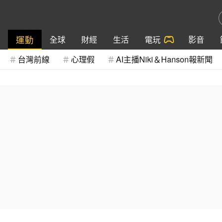
運動
全球
財經
生活
電玩
影音
台灣前線
心理假
AI主播Niki＆Hanson報新聞