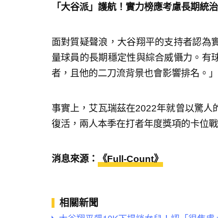
「大谷派」護航！實力榜應考慮長期統治
面對質疑聲浪，大谷翔平的支持者認為
量球員的長期穩定性與綜合威懾力。有
者，且他的二刀流背景也會影響排名。」
事實上，艾瓦瑞茲在2022年就曾以驚
復活，兩人本季在打者年度獎項的卡位戰
消息來源：
《Full-Count》
相關新聞
大谷翔平飆10K下場談女兒！認「很焦