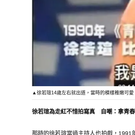
▲徐若瑄14歲左右就出道，當時的模樣稚嫩可
徐若瑄為走紅不惜拍寫真 自嘲：拿青春
那時的徐若瑄當過主持人也拍戲，199