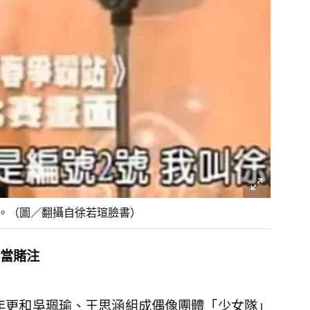
愛。（圖／翻攝自徐若瑄臉書）
當賭注
1年更和吳珮瑜、王思涵組成偶像團體「少女隊」