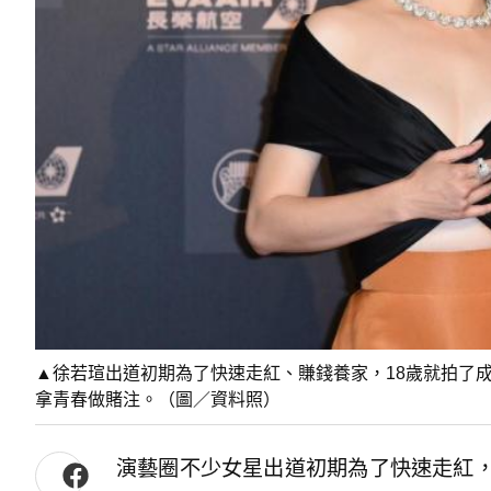
▲徐若瑄出道初期為了快速走紅、賺錢養家，18歲就拍了
拿青春做賭注。（圖／資料照）
演藝圈不少女星出道初期為了快速走紅，