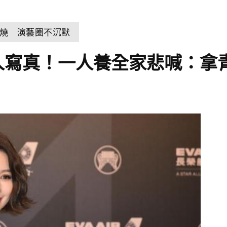
燒 演藝圈不沉默
人寫真！一人養全家悲喊：拿