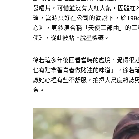
發唱片，可惜並沒有大紅大紫，團體在
瑄，當時只好在公司的勸說下，於199
心》，更參演合稱「天使三部曲」的三
使》，從此被貼上脫星標籤。
徐若瑄多年後回看當時的處境，覺得很悲
也有點拿著青春做賭注的味道」。徐若
讓她心裡有些不舒服，拍攝大尺度雜誌
奈。