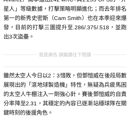
星人」等級數據，打擊策略明顯進化；而去年排名
第一的新秀史密斯（Cam Smith）也在本季迎來爆
發，目前的打擊三圍提升至.286/.375/.518，並跑
出3次盜壘。
我是廣告 請繼續往下閱讀
雖然太空人今日以2：3惜敗，但鄧愷威在後段局數
展現出的「滾地球製造機」特性，無疑為兵疲馬困
的太空人牛棚注入一劑強心針。賽後鄧愷威的自責
分率降至2.31，其穩定的內容已逐漸站穩球隊在關
鍵時刻的後援角色。