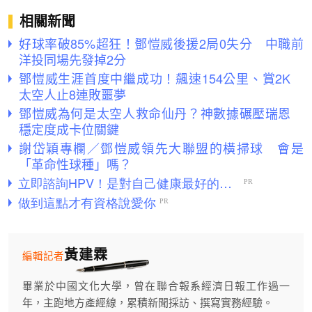
相關新聞
好球率破85%超狂！鄧愷威後援2局0失分 中職前
洋投同場先發掉2分
鄧愷威生涯首度中繼成功！飆速154公里、賞2K
太空人止8連敗噩夢
鄧愷威為何是太空人救命仙丹？神數據碾壓瑞恩
穩定度成卡位關鍵
謝岱穎專欄／鄧愷威領先大聯盟的橫掃球 會是
「革命性球種」嗎？
黃建霖
編輯記者
畢業於中國文化大學，曾在聯合報系經濟日報工作過一
年，主跑地方產經線，累積新聞採訪、撰寫實務經驗。