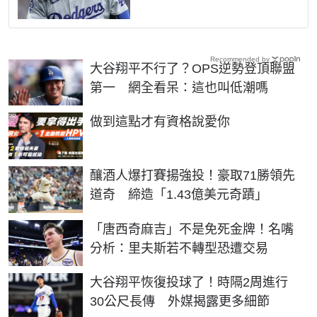
Recommended by
大谷翔平不行了？OPS逆勢登頂聯盟
第一 網全看呆：這也叫低潮嗎
PR
做到這點才有資格說愛你
釀酒人爆打賽揚強投！豪取71勝領先
道奇 締造「1.43億美元奇蹟」
「唐西奇麻吉」不是免死金牌！名嘴
分析：里夫斯若不轉型恐遭交易
大谷翔平恢復投球了！時隔2周進行
30公尺長傳 外媒揭露更多細節