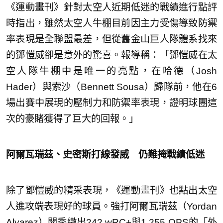
《運動畫刊》針對太空人近期低迷的戰績進行點評
時指出，雖然太空人牛棚目前因主力受傷導致防禦
率表現是全聯盟最差，但從舊金山巨人隊體系找來
的鄧愷威卻是意外的驚喜。報導稱：「鄧愷威在太
空人隊牛棚中是唯一的亮點，在哈德（Josh
Hader）與索沙（Bennett Sousa）歸隊前，他在6
場出賽中展現的壓制力和防禦率表現，證明球團這
次的豪賭獲得了巨大的回報。」
阿爾瓦瑞茲、史密斯打線發威 仍難掩戰績低迷
除了鄧愷威的精采表現，《運動畫刊》也點出太空
人進攻端表現好的球員。強打阿爾瓦瑞茲（Yordan
Alvarez）開季繳出242 wRC+與1.255 OPS的「外