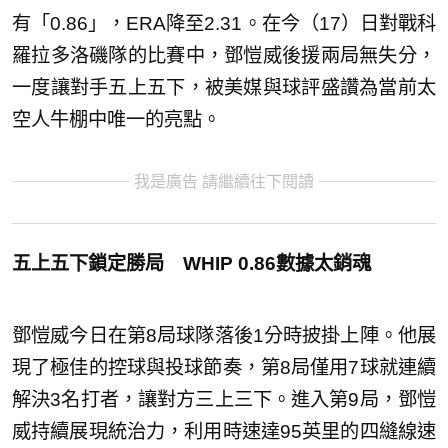
有「0.86」，ERA降至2.31。在今（17）日對戰科
羅拉多洛磯隊的比賽中，鄧愷威後援兩局無失分，
一度讓對手五上五下，被美媒與球評盛讚為當前太
空人牛棚中唯一的亮點。
我是廣告 請繼續往下閱讀
五上五下鎖定勝局 WHIP 0.86數據太銷魂
鄧愷威今日在第8局球隊落後1分時披掛上陣。他展
現了極佳的控球與投球節奏，第8局僅用7球就連續
解決3名打者，讓對方三上三下。進入第9局，鄧愷
威持續展現統治力，利用時速達95英里的四縫線速