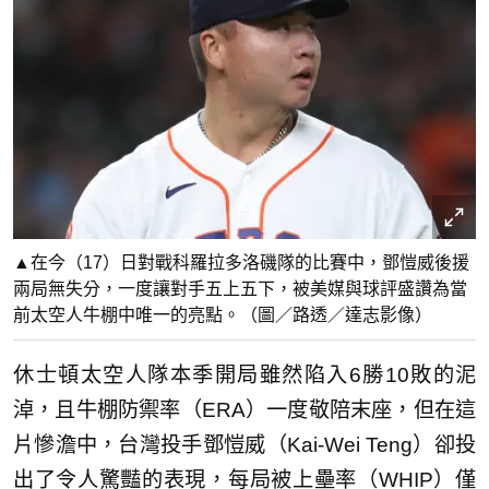
▲在今（17）日對戰科羅拉多洛磯隊的比賽中，鄧愷威後援
兩局無失分，一度讓對手五上五下，被美媒與球評盛讚為當
前太空人牛棚中唯一的亮點。（圖／路透／達志影像）
休士頓太空人隊本季開局雖然陷入6勝10敗的泥
淖，且牛棚防禦率（ERA）一度敬陪末座，但在這
片慘澹中，台灣投手鄧愷威（Kai-Wei Teng）卻投
出了令人驚豔的表現，每局被上壘率（WHIP）僅