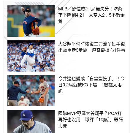
MLB／鄧愷威2.1局無失分！防禦
率下降到4.21 太空人2：5不敵金
鶯
大谷翔平何時恢復二刀流？投手復
出需重走3步驟 道奇最擔心1件事
今井達也變成「盲盒型投手」！今
日0.2局就被KO下場 1數據太弔
詭
國聯MVP專屬大谷翔平？PCA打
再好也沒用 球評「1句話」殺死
比賽