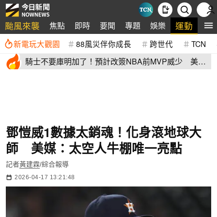
颱風來襲
運動
焦點
即時
要聞
專題
娛樂
全
新電玩大觀園
88風災伴你成長
跨世代
TCN
騎士不要庫明加了！預計改簽NBA前MVP威少 美
媒：湖人也已經攤牌
鄧愷威1數據太銷魂！化身滾地球大
師 美媒：太空人牛棚唯一亮點
記者
黃建霖
/綜合報導
2026-04-17 13:21:48