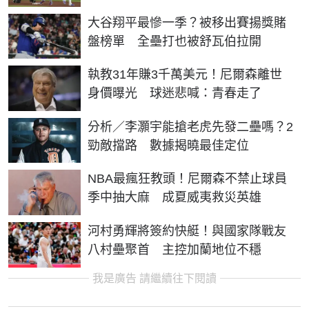
大谷翔平最慘一季？被移出賽揚獎賭
盤榜單 全壘打也被舒瓦伯拉開
執教31年賺3千萬美元！尼爾森離世
身價曝光 球迷悲喊：青春走了
分析／李灝宇能搶老虎先發二壘嗎？2
勁敵擋路 數據揭曉最佳定位
NBA最瘋狂教頭！尼爾森不禁止球員
季中抽大麻 成夏威夷救災英雄
河村勇輝將簽約快艇！與國家隊戰友
八村壘聚首 主控加蘭地位不穩
我是廣告 請繼續往下閱讀