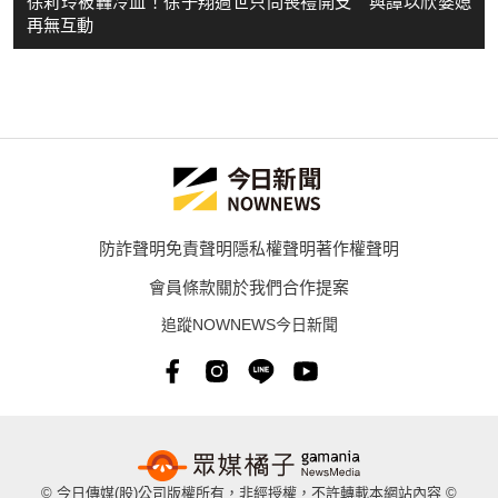
徐莉玲被轟冷血！徐子翔過世只問喪禮開支 與譚以欣婆媳
再無互動
防詐聲明
免責聲明
隱私權聲明
著作權聲明
會員條款
關於我們
合作提案
追蹤NOWNEWS今日新聞
© 今日傳媒(股)公司版權所有，非經授權，不許轉載本網站內容 ©