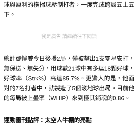
球與犀利的橫掃球壓制打者，一度完成跨局五上五
下。
我是廣告 請繼續往下閱讀
總計鄧愷威今日後援2局，僅被擊出1支零星安打，
無保送、無失分，用球數21球中有多達18顆好球，
好球率（Strk%）高達85.7%。更驚人的是，他面
對的7名打者中，就製造了5個滾地球出局。目前他
的每局被上壘率（WHIP）來到極其銷魂的0.86。
運動畫刊點評：太空人牛棚的亮點