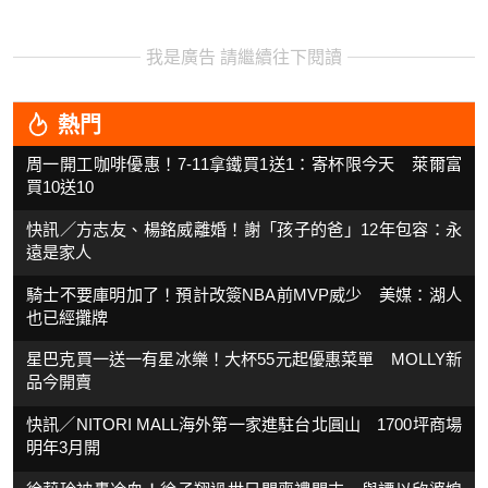
我是廣告 請繼續往下閱讀
熱門
周一開工咖啡優惠！7-11拿鐵買1送1：寄杯限今天 萊爾富
買10送10
快訊／方志友、楊銘威離婚！謝「孩子的爸」12年包容：永
遠是家人
騎士不要庫明加了！預計改簽NBA前MVP威少 美媒：湖人
也已經攤牌
星巴克買一送一有星冰樂！大杯55元起優惠菜單 MOLLY新
品今開賣
快訊／NITORI MALL海外第一家進駐台北圓山 1700坪商場
明年3月開