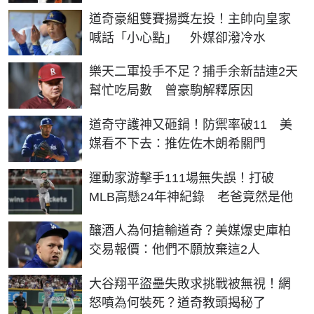
道奇豪組雙賽揚獎左投！主帥向皇家
喊話「小心點」 外媒卻潑冷水
樂天二軍投手不足？捕手余新喆連2天
幫忙吃局數 曾豪駒解釋原因
道奇守護神又砸鍋！防禦率破11 美
媒看不下去：推佐佐木朗希關門
運動家游擊手111場無失誤！打破
MLB高懸24年神紀錄 老爸竟然是他
釀酒人為何搶輸道奇？美媒爆史庫柏
交易報價：他們不願放棄這2人
大谷翔平盜壘失敗求挑戰被無視！網
怒噴為何裝死？道奇教頭揭秘了