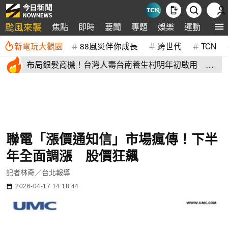
颱風來襲
焦點
即時
要聞
專題
娛樂
運動
全球
新電玩大觀園
88風災伴你成長
跨世代
TCN
布局銀髮商機！台灣人壽台南養生村明年初啟用 月
繳4萬就能入住
聯電「漲價通知信」市場瘋傳！下半
年全面調漲 股價狂飆
記者林奇／台北報導
2026-04-17 14:18:44