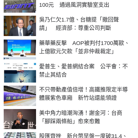
100元 通過風洞實驗室支出
吳乃仁欠1.7億、台糖提「撤回聲
請」 經濟部：尊重公司判斷
藥華藥反擊 AOP被判付1700萬歐、
上億歐元欠款「並非仲裁裁定」
愛普生、愛普網結合案 公平會：不
禁止其結合
不只帶動產值倍增！高鐵推限定半導
體展紫色車廂 新竹站還能領證
美中角力暗潮洶湧！謝金河：台商
「腳踩兩條船」愈來愈難
股匯齊挫 新台幣早盤一度破31.4、