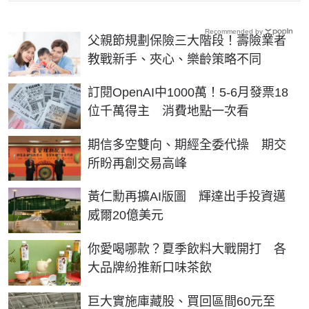
Recommended by
父親節規劃保險三大階段！壽險業者
教戰新手、夾心、樂齡策略不同
訂閱OpenAI中1000萬！5-6月發票18
位千萬得主 消費地點一次看
期信多空雙向、期經全委代操 期交
所盼再創交易高峰
黃仁勳再擴AI版圖 輝達出手投資邁
威爾20億美元
你愛喝哪款？夏季飲料大戰開打 各
大品牌紛推新口味茶飲
巨大實施庫藏股、買回區間60元至