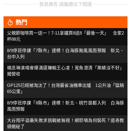
我是廣告 請繼續往下閱讀
熱門
父親節咖啡買一送一！7-11拿鐵買8送8「最後一天」 全家2
杯88元
8/9停班停課「7縣市」達標！白海豚颱風風雨預報 新北、
台中入列
楊丞琳演唱會爆滿還賺輸王心凌！寬魚澄清「業績沒不好」
揭營收
GP125已經被淘汰了！台灣最省油機車出爐 1公升油「猛騎
65公里」
8/9停班停課「8縣市」達標！新北、桃竹苗都入列 白海豚
風雨預報
大谷翔平盜壘失敗求挑戰被無視！網怒噴為何裝死？道奇教
頭揭秘了