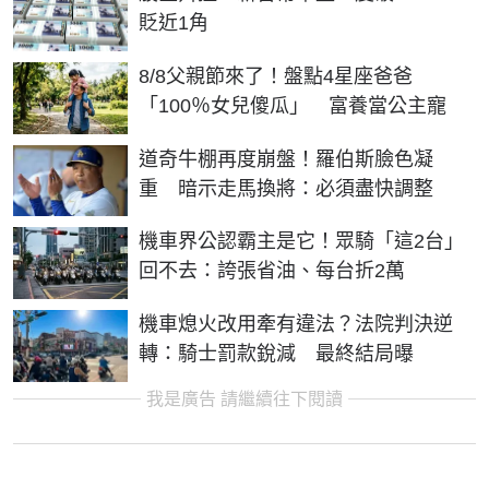
貶近1角
8/8父親節來了！盤點4星座爸爸
「100％女兒傻瓜」 富養當公主寵
道奇牛棚再度崩盤！羅伯斯臉色凝
重 暗示走馬換將：必須盡快調整
機車界公認霸主是它！眾騎「這2台」
回不去：誇張省油、每台折2萬
機車熄火改用牽有違法？法院判決逆
轉：騎士罰款銳減 最終結局曝
我是廣告 請繼續往下閱讀