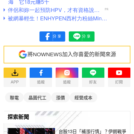
海 它18元賺5千
分享
分享
將NOWNEWS加入你喜愛的新聞來源
APP
追蹤
追蹤
好友
訂閱
聯電
晶圓代工
漲價
經營成本
探索新聞
台股13日「補漲行情」？伊朗戰爭