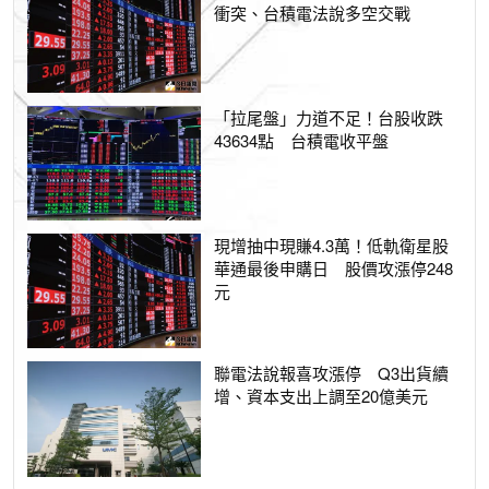
衝突、台積電法說多空交戰
「拉尾盤」力道不足！台股收跌
43634點 台積電收平盤
現增抽中現賺4.3萬！低軌衛星股
華通最後申購日 股價攻漲停248
元
聯電法說報喜攻漲停 Q3出貨續
增、資本支出上調至20億美元