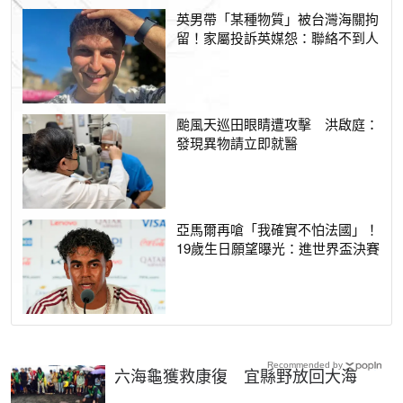
英男帶「某種物質」被台灣海關拘
留！家屬投訴英媒怨：聯絡不到人
颱風天巡田眼睛遭攻擊 洪啟庭：
發現異物請立即就醫
亞馬爾再嗆「我確實不怕法國」！
19歲生日願望曝光：進世界盃決賽
Recommended by
六海龜獲救康復 宜縣野放回大海