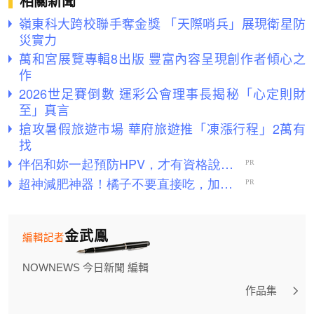
相關新聞
嶺東科大跨校聯手奪金獎 「天際哨兵」展現衛星防
災實力
萬和宮展覽專輯8出版 豐富內容呈現創作者傾心之
作
2026世足賽倒數 運彩公會理事長揭秘「心定則財
至」真言
搶攻暑假旅遊市場 華府旅遊推「凍漲行程」2萬有
找
金武鳯
編輯記者
NOWNEWS 今日新聞 編輯
作品集