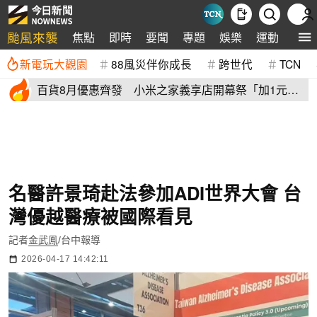
颱風來襲
焦點
即時
要聞
專題
娛樂
運動
全球
新電玩大觀園
88風災伴你成長
跨世代
TCN
百貨8月優惠齊發 小米之家義享店開幕祭「加1元多1
件」三重優惠
名醫許景琦赴法參加ADI世界大會 台
灣優越醫療被國際看見
記者
金武鳯
/台中報導
2026-04-17 14:42:11