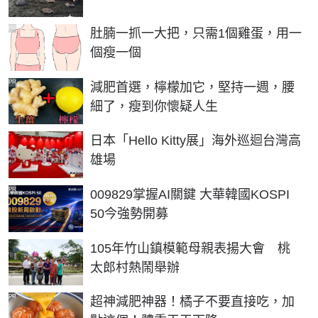
PR
肚腩一抓一大把，只需1個雞蛋，用一
個瘦一個
PR
減肥首選，檸檬加它，堅持一週，腰
細了，瘦到你懷疑人生
日本「Hello Kitty展」海外巡迴台灣高
雄場
PR
009829掌握AI關鍵 大華韓國KOSPI
50今強勢開募
105年竹山鎮模範母親表揚大會 桃
太郎村熱鬧舉辦
PR
超神減肥神器！橘子不要直接吃，加