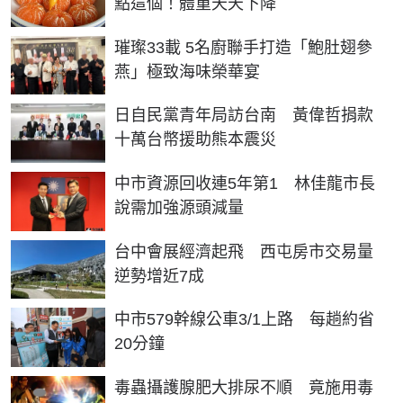
點這個！體重天天下降
璀璨33載 5名廚聯手打造「鮑肚翅參
燕」極致海味榮華宴
日自民黨青年局訪台南 黃偉哲捐款
十萬台幣援助熊本震災
中市資源回收連5年第1 林佳龍市長
說需加強源頭減量
台中會展經濟起飛 西屯房市交易量
逆勢增近7成
中市579幹線公車3/1上路 每趟約省
20分鐘
毒蟲攝護腺肥大排尿不順 竟施用毒